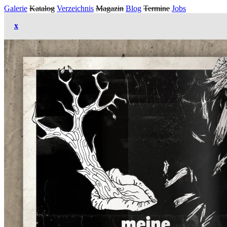
Galerie
Katalog
Verzeichnis
Magazin
Blog
Termine
Jobs
x