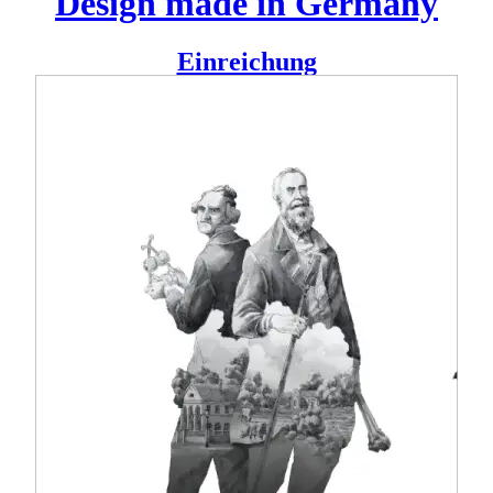
Design made in Germany
Einreichung
Dünger zwischen Zauberkraft und Sprengstoff
Die Entwicklung unserer Zivilisation wäre ohne industrielle
Landwirtschaft – ohne Düngemittel- so nie möglich
gewesen. Von Humboldts Guano, über Habers Verfahren
zur Synthese von Ammoniak bis zur Gewinnung von
Stockstoff durch Sonnenwärme am Deutschen Zentrum für
Luft- und Raumfahrt. Aber es ist nicht nur Wissenschaft,
auch kulturell müssen wir uns fragen wie wir zur Natur und
ihrer Nutzung stehen. Kulturschaffende wie Beuys hatten
schalteten sich in diese Debatte lautstark ein. Was ist der
Dünger der Zukunft, wie sehen unsere landwirtschaftlichen
Fläches aus und wie sind die Arbeitsbedingungen darauf?
Eine Ausstellung im Museum Brot und Kunst in Ulm
widmet sich der Historie und Zukunft des “Wundermittels”
Dünger – und der Debatte darum.
Ein ganzes Heer an Wissenschaftler*innen und
Entdecker*innen forscht seit gut 150 Jahren und heute mehr
denn je an der Optimierung der Aufzucht von Nutzpflanzen.