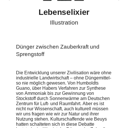
Einzelne besonders prägende Persönlichkeiten der
Geschichte des Düngers leiten die einzelnen
Lebenselixier
Themenabschnitte der Ausstellung als lebensgroße
Illustrationen ein.
Illustration
Dünger zwischen Zauberkraft und
Sprengstoff
Die Entwicklung unserer Zivilisation wäre ohne
industrielle Landwirtschaft – ohne Düngemittel-
so nie möglich gewesen. Von Humboldts
Guano, über Habers Verfahren zur Synthese
von Ammoniak bis zur Gewinnung von
Stockstoff durch Sonnenwärme am Deutschen
Zentrum für Luft- und Raumfahrt. Aber es ist
nicht nur Wissenschaft, auch kulturell müssen
wir uns fragen wie wir zur Natur und ihrer
Nutzung stehen. Kulturschaffende wie Beuys
hatten schalteten sich in diese Debatte