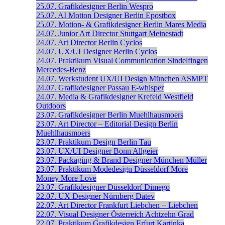
25.07.
Grafikdesigner
Berlin
Wespro
25.07.
AI Motion Designer
Berlin
Epostbox
25.07.
Motion- & Grafikdesigner
Berlin
Mares Media
24.07.
Junior Art Director
Stuttgart
Meinestadt
24.07.
Art Director
Berlin
Cyclos
24.07.
UX/UI Designer
Berlin
Cyclos
24.07.
Praktikum Visual Communication
Sindelfingen
Mercedes-Benz
24.07.
Werkstudent UX/UI Design
München
ASMPT
24.07.
Grafikdesigner
Passau
E-whisper
24.07.
Media & Grafikdesigner
Krefeld
Westfield
Outdoors
23.07.
Grafikdesigner
Berlin
Muehlhausmoers
23.07.
Art Director – Editorial Design
Berlin
Muehlhausmoers
23.07.
Praktikum Design
Berlin
Tau
23.07.
UX/UI Designer
Bonn
Allgeier
23.07.
Packaging & Brand Designer
München
Müller
23.07.
Praktikum Modedesign
Düsseldorf
More
Money More Love
23.07.
Grafikdesigner
Düsseldorf
Dimego
22.07.
UX Designer
Nürnberg
Datev
22.07.
Art Director
Frankfurt
Liebchen + Liebchen
22.07.
Visual Designer
Österreich
Achtzehn Grad
22.07.
Praktikum Grafikdesign
Erfurt
Kartinka