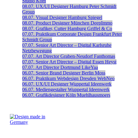
Studio Kom
08.07.
UX/UI Designer
Hamburg
Peter Schmidt
Group
08.07.
Visual Designer
Hamburg
Spiegel
08.07.
Product Designer
München
DeepImmo
08.07.
Grafiker, Cutter
Hamburg
Griffel & Co
07.07.
Praktikum Corporate Design
Frankfurt
Peter
Schmidt Group
07.07.
Senior Art Director – Digital
Karlsruhe
Netzbewegung
07.07.
Art Director
Graben-Neudorf
Fanthomas
07.07.
Senior Art Director – Digital
Essen
Heyst
07.07.
Art Director
Dortmund
LikeYaa
06.07.
Senior Brand Designer
Berlin
Moss
06.07.
Praktikum Webdesign
Dresden
WebNeo
06.07.
UX/UI Designer
Wuppertal
Ideenwerk
06.07.
Mediengestalter
Wuppertal
Ideenwerk
06.07.
Grafikdesigner
Köln
Muehlhausmoers