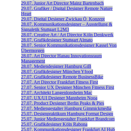
29.07.
Junior Art Director
Mainz
Bartenbach
29.07.
Grafiker / Digital Designer
Remote
Nature
Heart
29.07.
Digital Designer
Zwickau
Ö_Konzept
28.07.
Kommunikationsdesigner – Ausstellung &
Signaletik
Stuttgart
L2M3
28.07.
Creative Art / Art Director
Köln
Denkwerk
28.07.
Grafikdesigner
Stuttgart
Almato
28.07.
Senior Kommunikations­designer
Kassel
Von
Übermorgen
28.07.
Art Director
Hanau
Innovationsraum
Management
28.07.
Mediendesigner
Hamburg
GiB
28.07.
Grafikdesigner
München
Yfood
27.07.
Grafikdesigner
Remote
BusinessBike
27.07.
Art Director
Frankfurt
Fitness First
27.07.
Senior UX Designer
München
Fitness First
27.07.
Architekt
Langenlonsheim
Mac
27.07.
UX/UI Designer
Mannheim
Nooa
27.07.
Product Designer
Berlin
Peaks & Pies
27.07.
Mediengestalter
Hamburg
Gimmickmedia
25.07.
Designpraktikum
Hamburg
Format Design
25.07.
Junior Mediengestalter
Frankfurt
Brandcom
25.07.
Grafikdesigner
Köln
Rabona
25.07.
Kommunikationsdesigner
Frankfurt
AI Hub