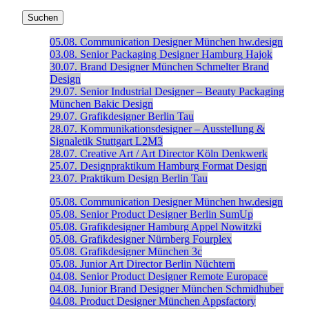
05.08.
Communication Designer
München
hw.design
03.08.
Senior Packaging Designer
Hamburg
Hajok
30.07.
Brand Designer
München
Schmelter Brand
Design
29.07.
Senior Industrial Designer – Beauty Packaging
München
Bakic Design
29.07.
Grafikdesigner
Berlin
Tau
28.07.
Kommunikationsdesigner – Ausstellung &
Signaletik
Stuttgart
L2M3
28.07.
Creative Art / Art Director
Köln
Denkwerk
25.07.
Designpraktikum
Hamburg
Format Design
23.07.
Praktikum Design
Berlin
Tau
05.08.
Communication Designer
München
hw.design
05.08.
Senior Product Designer
Berlin
SumUp
05.08.
Grafikdesigner
Hamburg
Appel Nowitzki
05.08.
Grafikdesigner
Nürnberg
Fourplex
05.08.
Grafikdesigner
München
3c
05.08.
Junior Art Director
Berlin
Nüchtern
04.08.
Senior Product Designer
Remote
Europace
04.08.
Junior Brand Designer
München
Schmidhuber
04.08.
Product Designer
München
Appsfactory