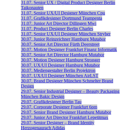
31.07.
Senior UX / Digital Product Designer
Berlin
Taikonauten
31.07.
Senior UX/UI Designer
München
Cpu
31.07.
Grafikdesigner
Dortmund
Teampenta
31.07.
Junior Art Director
Dillingen
Mwi
31.07.
Product Designer
Berlin
Charles
31.07.
Senior UX/UI Designer
München
Stryber
30.07.
Junior Reinzeichner
Hamburg
Mutabor
30.07.
Senior Art Director
Fürth
Deerstreet
30.07.
Motion Designer
Frankfurt
Finanz Informatik
30.07.
Senior Art Director
Hamburg
Mutabor
30.07.
Motion Designer
Hamburg
Stronger
30.07.
UX/UI Designer
Hamburg
Mutabor
30.07.
Mediengestalter
Berlin
Projektron
30.07.
UX/UI Designer
München
AirLST
30.07.
Brand Designer
München
Schmelter Brand
Design
29.07.
Senior Industrial Designer – Beauty Packaging
München
Bakic Design
29.07.
Grafikdesigner
Berlin
Tau
29.07.
Corporate Designer
Frankfurt
6pm
29.07.
Senior Brand Designer
Hamburg
Mutabor
29.07.
Junior Art Director
Frankfurt
Lepetitmax
29.07.
Senior Designer – Brand Identity
Herzogenaurach
Adidas