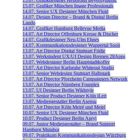
15.07.
Grafikdesigner
Heilbronn
Beyerdynamic
15.07.
Grafiker
München
Image Professionals
14.07.
Senior UX Designer
München
Fluid
14.07.
Design Director – Brand & Digital
Berlin
Laudo
14.07.
Grafiker
Hamburg
Bellevue Media
14.07.
Art Director
Offenburg
Kresse & Discher
14.07.
Grafikdesigner
Neu-Ulm
Ehnes
14.07.
Kommunikationsdesigner
Wuppertal
Sooii
13.07.
Art Director Digital
Stuttgart
Fridie
13.07.
Werkstudent UX/UI Design
Bremen
28Apps
13.07.
Webdesigner
Berlin
Hauptstadtkoffer
13.07.
Art Director
Karlsruhe
Whiteout Studio
13.07.
Senior Webdesign
Stuttgart
Halbstark
13.07.
Art Director
Pforzheim
Campaigners Network
13.07.
Art Director
Nürnberg
Fourplex
13.07.
UI Designer
Berlin
Wildstyle
13.07.
Senior Product Designer
Köln
iLert
13.07.
Mediengestalter
Berlin
Asensu
10.07.
Art Director
Köln
Meiré und Meiré
10.07.
Senior UX Designer
München
Fluid
10.07.
Product Designer
Berlin
Apryl
09.07.
Junior Mediengestalter – Brand Support
Hamburg
Mutabor
09.07.
Praktikum Kommunikationsdesign
Würzburg