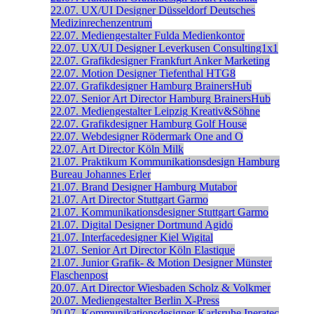
22.07.
UX/UI Designer
Düsseldorf
Deutsches
Medizinrechenzentrum
22.07.
Mediengestalter
Fulda
Medienkontor
22.07.
UX/UI Designer
Leverkusen
Consulting1x1
22.07.
Grafikdesigner
Frankfurt
Anker Marketing
22.07.
Motion Designer
Tiefenthal
HTG8
22.07.
Grafikdesigner
Hamburg
BrainersHub
22.07.
Senior Art Director
Hamburg
BrainersHub
22.07.
Mediengestalter
Leipzig
Kreativ&Söhne
22.07.
Grafikdesigner
Hamburg
Golf House
22.07.
Webdesigner
Rödermark
One and O
22.07.
Art Director
Köln
Milk
21.07.
Praktikum Kommunikationsdesign
Hamburg
Bureau Johannes Erler
21.07.
Brand Designer
Hamburg
Mutabor
21.07.
Art Director
Stuttgart
Garmo
21.07.
Kommunikationsdesigner
Stuttgart
Garmo
21.07.
Digital Designer
Dortmund
Agido
21.07.
Interfacedesigner
Kiel
Wigital
21.07.
Senior Art Director
Köln
Elastique
21.07.
Junior Grafik- & Motion Designer
Münster
Flaschenpost
20.07.
Art Director
Wiesbaden
Scholz & Volkmer
20.07.
Mediengestalter
Berlin
X-Press
20.07.
Kommunikationsdesigner
Karlsruhe
Ineratec