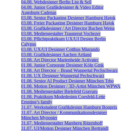
04.08.
Webdesigner
Berlin
List & Sell
04.08.
Junior Grafikdesigner & Video Editor
Augsburg
Cadenas
03.08.
Senior Packaging Designer
Hamburg
Hajok
03.08.
Freier Packaging Designer
Hamburg
Hajok
03.08.
Grafikdesigner / Art Director
Buchen
Weiss
03.08.
Mediengestalter
Traunreut
Vochezer
03.08.
Pflichtpraktikum UX/UI Design
Berlin
Calypso
03.08.
UX/UI Designer
Cottbus
Migrando
03.08.
Grafikdesigner
Aachen
Artland
03.08.
Art Director
Marienheide
Activatec
01.08.
Junior Corporate Designer
Köln
Gmk
01.08.
Art Director – Brand
Wuppertal
Pechschwarz
01.08.
UX Designer
Wuppertal
Pechschwarz
01.08.
Senior AI Product Designer
München
Trbo
01.08.
Motion Designer / 3D-Artist
München
WPWA
01.08.
Mediengestalter
Bielefeld
Gravuru
01.08.
Praktikum Modedesign
Coesfeld-Lette
Ernsting’s family
31.07.
Werkstudent Grafikdesign
Hamburg
Bonprix
31.07.
Art Director / Kommunikationsdesigner
München
Myposter
31.07.
Mediengestalter
Marsberg
Ritzenhoff
31.07.
UI/Motion Designer
München
Bertrandt