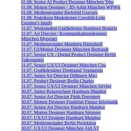
01.08.
Senior AI Product Designer
München
Trbo
01.08.
Motion Designer / 3D-Artist
München
WPWA
01.08.
Mediengestalter
Bielefeld
Gravuru
01.08.
Praktikum Modedesign
Coesfeld-Lette
Ernsting’s family
31.07.
Werkstudent Grafikdesign
Hamburg
Bonprix
31.07.
Art Director / Kommunikationsdesigner
München
Myposter
31.07.
Mediengestalter
Marsberg
Ritzenhoff
31.07.
UI/Motion Designer
München
Bertrandt
31.07.
Senior UX / Digital Product Designer
Berlin
Taikonauten
31.07.
Senior UX/UI Designer
München
Cpu
31.07.
Grafikdesigner
Dortmund
Teampenta
31.07.
Junior Art Director
Dillingen
Mwi
31.07.
Product Designer
Berlin
Charles
31.07.
Senior UX/UI Designer
München
Stryber
30.07.
Junior Reinzeichner
Hamburg
Mutabor
30.07.
Senior Art Director
Fürth
Deerstreet
30.07.
Motion Designer
Frankfurt
Finanz Informatik
30.07.
Senior Art Director
Hamburg
Mutabor
30.07.
Motion Designer
Hamburg
Stronger
30.07.
UX/UI Designer
Hamburg
Mutabor
30.07.
Mediengestalter
Berlin
Projektron
30.07.
UX/UI Designer
München
AirLST