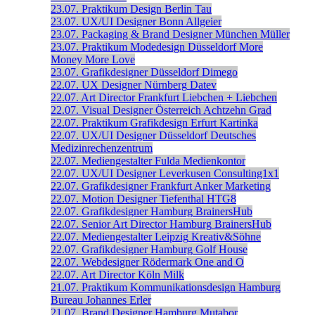
23.07.
Praktikum Design
Berlin
Tau
23.07.
UX/UI Designer
Bonn
Allgeier
23.07.
Packaging & Brand Designer
München
Müller
23.07.
Praktikum Modedesign
Düsseldorf
More
Money More Love
23.07.
Grafikdesigner
Düsseldorf
Dimego
22.07.
UX Designer
Nürnberg
Datev
22.07.
Art Director
Frankfurt
Liebchen + Liebchen
22.07.
Visual Designer
Österreich
Achtzehn Grad
22.07.
Praktikum Grafikdesign
Erfurt
Kartinka
22.07.
UX/UI Designer
Düsseldorf
Deutsches
Medizinrechenzentrum
22.07.
Mediengestalter
Fulda
Medienkontor
22.07.
UX/UI Designer
Leverkusen
Consulting1x1
22.07.
Grafikdesigner
Frankfurt
Anker Marketing
22.07.
Motion Designer
Tiefenthal
HTG8
22.07.
Grafikdesigner
Hamburg
BrainersHub
22.07.
Senior Art Director
Hamburg
BrainersHub
22.07.
Mediengestalter
Leipzig
Kreativ&Söhne
22.07.
Grafikdesigner
Hamburg
Golf House
22.07.
Webdesigner
Rödermark
One and O
22.07.
Art Director
Köln
Milk
21.07.
Praktikum Kommunikationsdesign
Hamburg
Bureau Johannes Erler
21.07.
Brand Designer
Hamburg
Mutabor