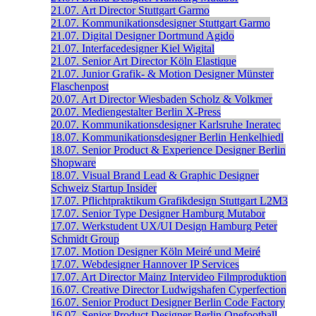
21.07.
Art Director
Stuttgart
Garmo
21.07.
Kommunikationsdesigner
Stuttgart
Garmo
21.07.
Digital Designer
Dortmund
Agido
21.07.
Interfacedesigner
Kiel
Wigital
21.07.
Senior Art Director
Köln
Elastique
21.07.
Junior Grafik- & Motion Designer
Münster
Flaschenpost
20.07.
Art Director
Wiesbaden
Scholz & Volkmer
20.07.
Mediengestalter
Berlin
X-Press
20.07.
Kommunikationsdesigner
Karlsruhe
Ineratec
18.07.
Kommunikationsdesigner
Berlin
Henkelhiedl
18.07.
Senior Product & Experience Designer
Berlin
Shopware
18.07.
Visual Brand Lead & Graphic Designer
Schweiz
Startup Insider
17.07.
Pflichtpraktikum Grafikdesign
Stuttgart
L2M3
17.07.
Senior Type Designer
Hamburg
Mutabor
17.07.
Werkstudent UX/UI Design
Hamburg
Peter
Schmidt Group
17.07.
Motion Designer
Köln
Meiré und Meiré
17.07.
Webdesigner
Hannover
IP Services
17.07.
Art Director
Mainz
Intervideo Filmproduktion
16.07.
Creative Director
Ludwigshafen
Cyperfection
16.07.
Senior Product Designer
Berlin
Code Factory
16.07.
Senior Product Designer
Berlin
Onefootball