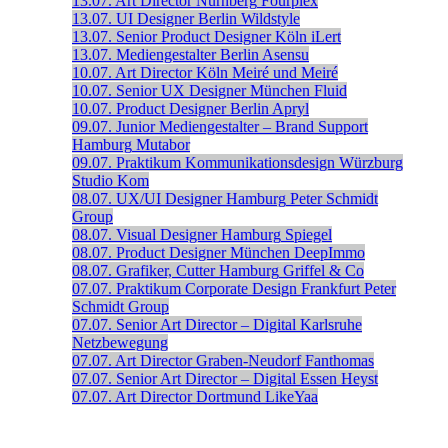
13.07.
Art Director
Nürnberg
Fourplex
13.07.
UI Designer
Berlin
Wildstyle
13.07.
Senior Product Designer
Köln
iLert
13.07.
Mediengestalter
Berlin
Asensu
10.07.
Art Director
Köln
Meiré und Meiré
10.07.
Senior UX Designer
München
Fluid
10.07.
Product Designer
Berlin
Apryl
09.07.
Junior Mediengestalter – Brand Support
Hamburg
Mutabor
09.07.
Praktikum Kommunikationsdesign
Würzburg
Studio Kom
08.07.
UX/UI Designer
Hamburg
Peter Schmidt
Group
08.07.
Visual Designer
Hamburg
Spiegel
08.07.
Product Designer
München
DeepImmo
08.07.
Grafiker, Cutter
Hamburg
Griffel & Co
07.07.
Praktikum Corporate Design
Frankfurt
Peter
Schmidt Group
07.07.
Senior Art Director – Digital
Karlsruhe
Netzbewegung
07.07.
Art Director
Graben-Neudorf
Fanthomas
07.07.
Senior Art Director – Digital
Essen
Heyst
07.07.
Art Director
Dortmund
LikeYaa