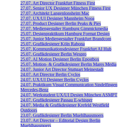
27.07.
Art Director
Frankfurt
Fitness First
27.07.
Senior UX Designer
München
Fitness First
27.07.
Architekt
Langenlonsheim
Mac
27.07.
UX/UI Designer
Mannheim
Nooa
27.07.
Product Designer
Berlin
Peaks & Pies
27.07.
Mediengestalter
Hamburg
Gimmickmedia
25.07.
Designpraktikum
Hamburg
Format Design
25.07.
Junior Mediengestalter
Frankfurt
Brandcom
25.07.
Grafikdesigner
Köln
Rabona
25.07.
Kommunikationsdesigner
Frankfurt
AI Hub
25.07.
Grafikdesigner
Berlin
Wespro
25.07.
AI Motion Designer
Berlin
Epostbox
25.07.
Motion- & Grafikdesigner
Berlin
Mares Media
24.07.
Junior Art Director
Stuttgart
Meinestadt
24.07.
Art Director
Berlin
Cyclos
24.07.
UX/UI Designer
Berlin
Cyclos
24.07.
Praktikum Visual Communication
Sindelfingen
Mercedes-Benz
24.07.
Werkstudent UX/UI Design
München
ASMPT
24.07.
Grafikdesigner
Passau
E-whisper
24.07.
Media & Grafikdesigner
Krefeld
Westfield
Outdoors
23.07.
Grafikdesigner
Berlin
Muehlhausmoers
23.07.
Art Director – Editorial Design
Berlin
Muehlhausmoers