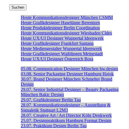
Heute
Kommunikationsdesigner
München
CSMM
Heute
Grafikdesigner
Haselünne
Berentzen
Heute
Produktdesigner
Berlin
Coordination
Heute
Kommunikationsdesigner
Wiesbaden
Cldes
Heute
UX/UI Designer
Wuppertal
Ideenwerk
Heute
Grafikdesigner
Frankfurt
Santana
Heute
Mediengestalter
Wuppertal
Ideenwerk
Heute
Grafikdesigner
Waiblingen
Meinestadt
Heute
UX/UI Designer
Österreich
Bora
05.08.
Communication Designer
München
hw.design
03.08.
Senior Packaging Designer
Hamburg
Hajok
30.07.
Brand Designer
München
Schmelter Brand
Design
29.07.
Senior Industrial Designer – Beauty Packaging
München
Bakic Design
29.07.
Grafikdesigner
Berlin
Tau
28.07.
Kommunikationsdesigner – Ausstellung &
Signaletik
Stuttgart
L2M3
28.07.
Creative Art / Art Director
Köln
Denkwerk
25.07.
Designpraktikum
Hamburg
Format Design
23.07.
Praktikum Design
Berlin
Tau