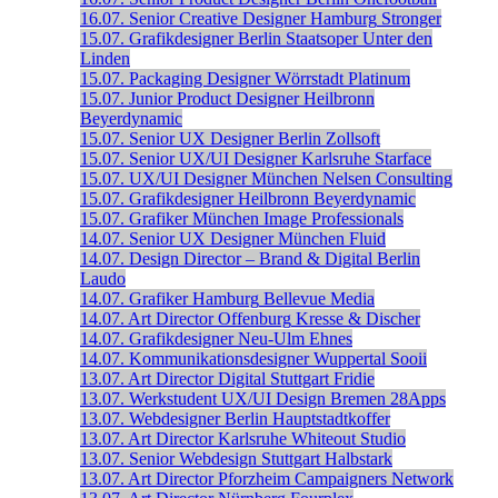
16.07.
Senior Creative Designer
Hamburg
Stronger
15.07.
Grafikdesigner
Berlin
Staatsoper Unter den
Linden
15.07.
Packaging Designer
Wörrstadt
Platinum
15.07.
Junior Product Designer
Heilbronn
Beyerdynamic
15.07.
Senior UX Designer
Berlin
Zollsoft
15.07.
Senior UX/UI Designer
Karlsruhe
Starface
15.07.
UX/UI Designer
München
Nelsen Consulting
15.07.
Grafikdesigner
Heilbronn
Beyerdynamic
15.07.
Grafiker
München
Image Professionals
14.07.
Senior UX Designer
München
Fluid
14.07.
Design Director – Brand & Digital
Berlin
Laudo
14.07.
Grafiker
Hamburg
Bellevue Media
14.07.
Art Director
Offenburg
Kresse & Discher
14.07.
Grafikdesigner
Neu-Ulm
Ehnes
14.07.
Kommunikationsdesigner
Wuppertal
Sooii
13.07.
Art Director Digital
Stuttgart
Fridie
13.07.
Werkstudent UX/UI Design
Bremen
28Apps
13.07.
Webdesigner
Berlin
Hauptstadtkoffer
13.07.
Art Director
Karlsruhe
Whiteout Studio
13.07.
Senior Webdesign
Stuttgart
Halbstark
13.07.
Art Director
Pforzheim
Campaigners Network