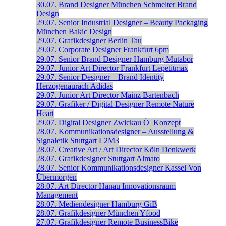
30.07.
Brand Designer
München
Schmelter Brand
Design
29.07.
Senior Industrial Designer – Beauty Packaging
München
Bakic Design
29.07.
Grafikdesigner
Berlin
Tau
29.07.
Corporate Designer
Frankfurt
6pm
29.07.
Senior Brand Designer
Hamburg
Mutabor
29.07.
Junior Art Director
Frankfurt
Lepetitmax
29.07.
Senior Designer – Brand Identity
Herzogenaurach
Adidas
29.07.
Junior Art Director
Mainz
Bartenbach
29.07.
Grafiker / Digital Designer
Remote
Nature
Heart
29.07.
Digital Designer
Zwickau
Ö_Konzept
28.07.
Kommunikationsdesigner – Ausstellung &
Signaletik
Stuttgart
L2M3
28.07.
Creative Art / Art Director
Köln
Denkwerk
28.07.
Grafikdesigner
Stuttgart
Almato
28.07.
Senior Kommunikations­designer
Kassel
Von
Übermorgen
28.07.
Art Director
Hanau
Innovationsraum
Management
28.07.
Mediendesigner
Hamburg
GiB
28.07.
Grafikdesigner
München
Yfood
27.07.
Grafikdesigner
Remote
BusinessBike