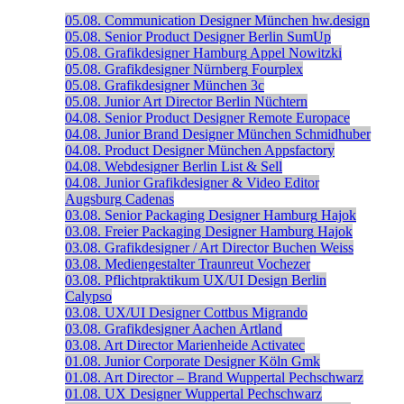
05.08.
Communication Designer
München
hw.design
05.08.
Senior Product Designer
Berlin
SumUp
05.08.
Grafikdesigner
Hamburg
Appel Nowitzki
05.08.
Grafikdesigner
Nürnberg
Fourplex
05.08.
Grafikdesigner
München
3c
05.08.
Junior Art Director
Berlin
Nüchtern
04.08.
Senior Product Designer
Remote
Europace
04.08.
Junior Brand Designer
München
Schmidhuber
04.08.
Product Designer
München
Appsfactory
04.08.
Webdesigner
Berlin
List & Sell
04.08.
Junior Grafikdesigner & Video Editor
Augsburg
Cadenas
03.08.
Senior Packaging Designer
Hamburg
Hajok
03.08.
Freier Packaging Designer
Hamburg
Hajok
03.08.
Grafikdesigner / Art Director
Buchen
Weiss
03.08.
Mediengestalter
Traunreut
Vochezer
03.08.
Pflichtpraktikum UX/UI Design
Berlin
Calypso
03.08.
UX/UI Designer
Cottbus
Migrando
03.08.
Grafikdesigner
Aachen
Artland
03.08.
Art Director
Marienheide
Activatec
01.08.
Junior Corporate Designer
Köln
Gmk
01.08.
Art Director – Brand
Wuppertal
Pechschwarz
01.08.
UX Designer
Wuppertal
Pechschwarz