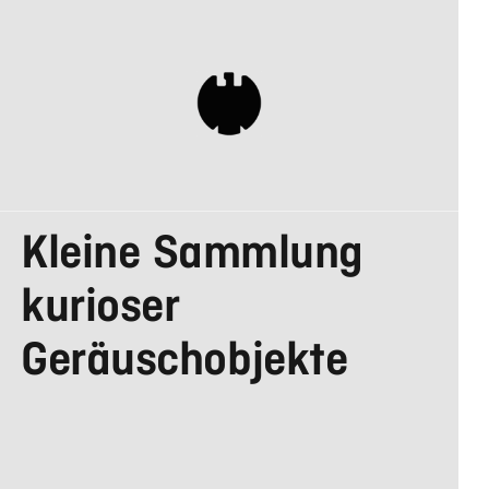
DESIGN MADE IN
Kleine Sammlung
GERMANY
kurioser
Geräuschobjekte