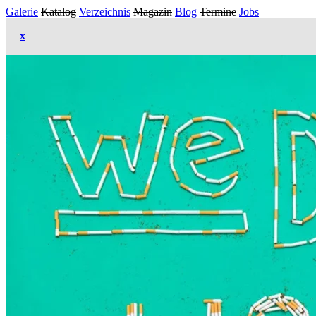
Galerie
Katalog
Verzeichnis
Magazin
Blog
Termine
Jobs
x