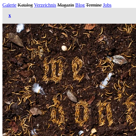
Galerie
Katalog
Verzeichnis
Magazin
Blog
Termine
Jobs
x