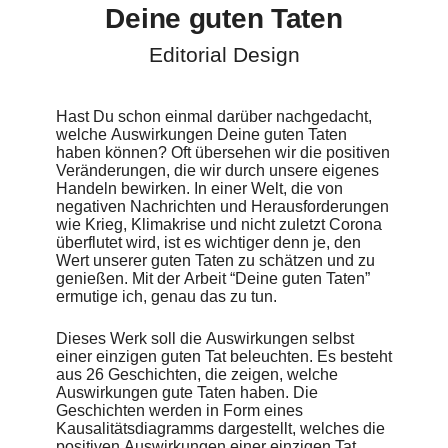
Schutzhülle eine Karte mit Daten ist. Die Broschüre lässt
Deine guten Taten
sich aufklappen, um das Kausalitätsdiagramm und die
Geschichten dahinter zu erforschen, sodass die Leser die
Editorial Design
Zusammenhänge nachvollziehen und die Auswirkungen
einer einzigen guten Tat im Laufe der Zeit sehen können.
Das Design der Broschüre ist eine einzigartige Mischung aus
Datenvisualisierung und Storytelling.
Hast Du schon einmal darüber nachgedacht,
welche Auswirkungen Deine guten Taten
Durch die Darstellung der Kraft guter Taten und der Freude,
haben können? Oft übersehen wir die positiven
die sie bereiten, soll das Bewusstsein für diese Thematik
Veränderungen, die wir durch unsere eigenes
geschärft und andere dazu inspiriert werden, ihre eigenen
Handeln bewirken. In einer Welt, die von
positiven Erfahrungen zu teilen. Das Ziel ist es, die
negativen Nachrichten und Herausforderungen
Menschen aus ihrer täglichen Routine herauszuholen und
wie Krieg, Klimakrise und nicht zuletzt Corona
eine dringend benötigte Ablenkung vom ständigen Strom der
überflutet wird, ist es wichtiger denn je, den
negativen Nachrichten zu bieten. Das Projekt soll die
Wert unserer guten Taten zu schätzen und zu
Menschen an den Wert guter Taten erinnern und sie
genießen. Mit der Arbeit “Deine guten Taten”
ermutigen, in ihrem eigenen Umfeld etwas Positives zu
ermutige ich, genau das zu tun.
bewirken.
Semesterarbeit
Dieses Werk soll die Auswirkungen selbst
Simon Bischofberger
einer einzigen guten Tat beleuchten. Es besteht
DHBW Ravensburg
aus 26 Geschichten, die zeigen, welche
Auswirkungen gute Taten haben. Die
Geschichten werden in Form eines
Kausalitätsdiagramms dargestellt, welches die
positiven Auswirkungen einer einzigen Tat