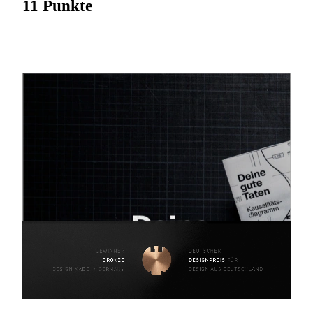
11 Punkte
Hast Du schon einmal darüber nachgedacht, welche
Auswirkungen Deine guten Taten haben können? Oft
übersehen wir die positiven Veränderungen, die wir durch
unsere eigenes Handeln bewirken. In einer Welt, die von
negativen Nachrichten und Herausforderungen wie Krieg,
Klimakrise und nicht zuletzt Corona überflutet wird, ist es
wichtiger denn je, den Wert unserer guten Taten zu schätzen
und zu genießen. Mit der Arbeit “Deine guten Taten”
ermutige ich, genau das zu tun.
Dieses Werk soll die Auswirkungen selbst einer einzigen
guten Tat beleuchten. Es besteht aus 26 Geschichten, die
zeigen, welche Auswirkungen gute Taten haben. Die
Geschichten werden in Form eines Kausalitätsdiagramms
dargestellt, welches die positiven Auswirkungen einer
einzigen Tat visualisiert.
Das Medium der Arbeit ist eine Broschüre, deren