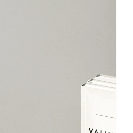
aft und leitet daraus seine Forderungen für ein zeitgemäßes
on beider Schrifttypen bildet ein zeitloses, elegantes und
 der Goldene Schnitt angewendet: Satzspiegel und Stege
rd.
auch haptische Effekt entsteht durch eine spezielle
lesen zu können. Unterstützt wird diese Idee ebenfalls durch