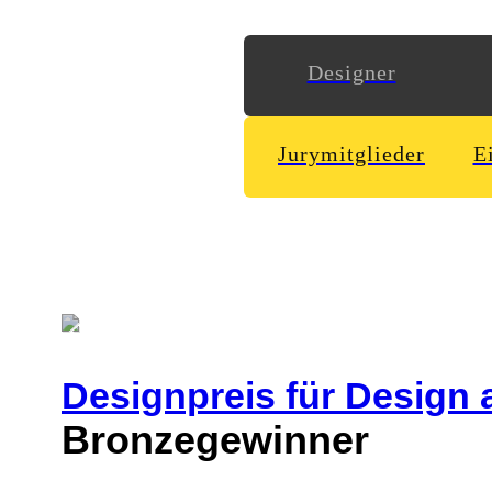
Designer
Jurymitglieder
E
Designpreis
für Design 
Bronzegewinner