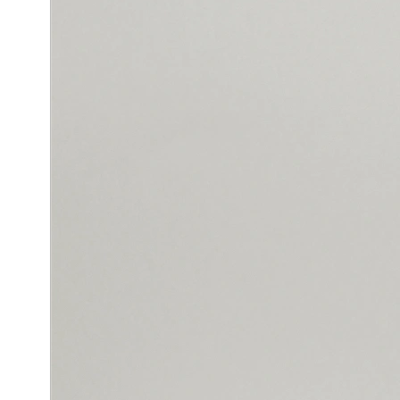
Das von
Frank Wagner
geschriebene Buch reflektiert die Rol
Designverständnis ab.
Die verwendete Typografie besteht aus zwei klassischen Schrif
gleichmäßiges Schriftbild ab und zeigt einerseits eine Verbi
ergeben für den Leser ein harmonisches Bild, welches durch d
Ein Spiel mit Kontrasten greift auch das Titelmotiv auf: das B
Produktion, bei der glänzendes Feinstpapier auf Naturpapier k
In der Verwendung eines Softcovers findet sich auch der Geda
ein Lesebändchen.
Gestaltung
Veronika Kinczli
Satz
Günter Fidrich, Veronika Kinczli, Bettina Andresen