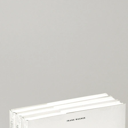
le von Design in einer sich dynamisch verändernden modernen Gesellsch
tarten die sich hervorragend für den Leseanspruch eignet. Die Kombinati
ndung zur Moderne andererseits zur Klassik. Für das Seitenformat wurde
en manuell ausgeführten „schleppenden Einzug“ ebenfalls verstärkt wi
uchcover erweckt den Anschein zweigeteilt zu sein. Dieser optische als 
aschiert wurde.
nke wieder, dieses Buch als Begleitung mitzunehmen und an jedem Ort 