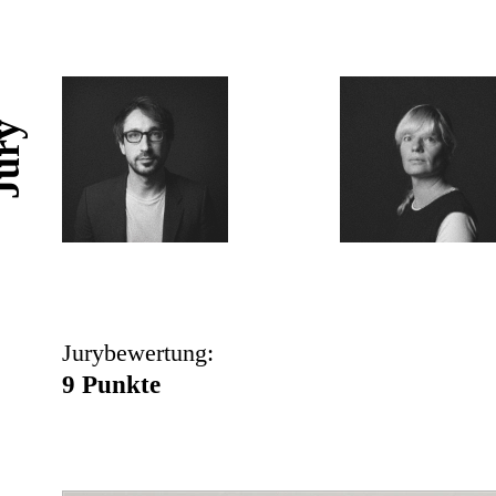
ury
Jurybewertung:
9 Punkte