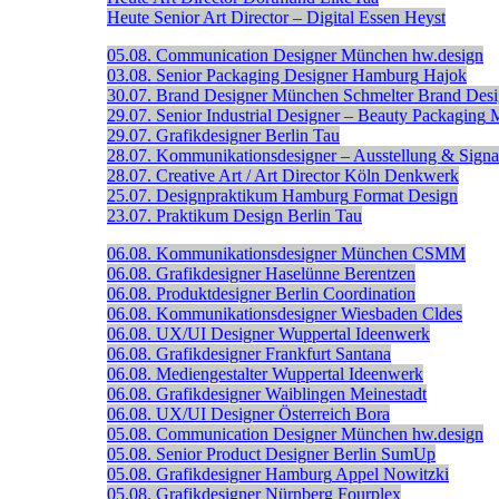
Heute
Senior Art Director – Digital
Essen
Heyst
05.08.
Communication Designer
München
hw.design
03.08.
Senior Packaging Designer
Hamburg
Hajok
30.07.
Brand Designer
München
Schmelter Brand Des
29.07.
Senior Industrial Designer – Beauty Packaging
29.07.
Grafikdesigner
Berlin
Tau
28.07.
Kommunikationsdesigner – Ausstellung & Signal
28.07.
Creative Art / Art Director
Köln
Denkwerk
25.07.
Designpraktikum
Hamburg
Format Design
23.07.
Praktikum Design
Berlin
Tau
06.08.
Kommunikationsdesigner
München
CSMM
06.08.
Grafikdesigner
Haselünne
Berentzen
06.08.
Produktdesigner
Berlin
Coordination
06.08.
Kommunikationsdesigner
Wiesbaden
Cldes
06.08.
UX/UI Designer
Wuppertal
Ideenwerk
06.08.
Grafikdesigner
Frankfurt
Santana
06.08.
Mediengestalter
Wuppertal
Ideenwerk
06.08.
Grafikdesigner
Waiblingen
Meinestadt
06.08.
UX/UI Designer
Österreich
Bora
05.08.
Communication Designer
München
hw.design
05.08.
Senior Product Designer
Berlin
SumUp
05.08.
Grafikdesigner
Hamburg
Appel Nowitzki
05.08.
Grafikdesigner
Nürnberg
Fourplex