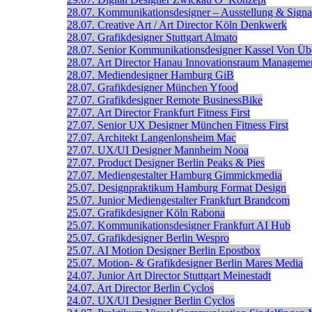
28.07.
Kommunikationsdesigner – Ausstellung & Signal
28.07.
Creative Art / Art Director
Köln
Denkwerk
28.07.
Grafikdesigner
Stuttgart
Almato
28.07.
Senior Kommunikations­designer
Kassel
Von Üb
28.07.
Art Director
Hanau
Innovationsraum Manageme
28.07.
Mediendesigner
Hamburg
GiB
28.07.
Grafikdesigner
München
Yfood
27.07.
Grafikdesigner
Remote
BusinessBike
27.07.
Art Director
Frankfurt
Fitness First
27.07.
Senior UX Designer
München
Fitness First
27.07.
Architekt
Langenlonsheim
Mac
27.07.
UX/UI Designer
Mannheim
Nooa
27.07.
Product Designer
Berlin
Peaks & Pies
27.07.
Mediengestalter
Hamburg
Gimmickmedia
25.07.
Designpraktikum
Hamburg
Format Design
25.07.
Junior Mediengestalter
Frankfurt
Brandcom
25.07.
Grafikdesigner
Köln
Rabona
25.07.
Kommunikationsdesigner
Frankfurt
AI Hub
25.07.
Grafikdesigner
Berlin
Wespro
25.07.
AI Motion Designer
Berlin
Epostbox
25.07.
Motion- & Grafikdesigner
Berlin
Mares Media
24.07.
Junior Art Director
Stuttgart
Meinestadt
24.07.
Art Director
Berlin
Cyclos
24.07.
UX/UI Designer
Berlin
Cyclos