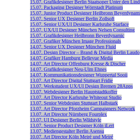
15.07.
Grafikdesigner
Berlin
Staatsoper Unter den Lin
15.07.
Packaging Designer
Wörrstadt
Platinum
15.07.
Junior Product Designer
Heilbronn
Beyerdynam
15.07.
Senior UX Designer
Berlin
Zollsoft
15.07.
Senior UX/UI Designer
Karlsruhe
Starface
15.07.
UX/UI Designer
München
Nelsen Consulting
15.07.
Grafikdesigner
Heilbronn
Beyerdynamic
15.07.
Grafiker
München
Image Professionals
14.07.
Senior UX Designer
München
Fluid
14.07.
Design Director – Brand & Digital
Berlin
Laudo
14.07.
Grafiker
Hamburg
Bellevue Media
14.07.
Art Director
Offenburg
Kresse & Discher
14.07.
Grafikdesigner
Neu-Ulm
Ehnes
14.07.
Kommunikationsdesigner
Wuppertal
Sooii
13.07.
Art Director Digital
Stuttgart
Fridie
13.07.
Werkstudent UX/UI Design
Bremen
28Apps
13.07.
Webdesigner
Berlin
Hauptstadtkoffer
13.07.
Art Director
Karlsruhe
Whiteout Studio
13.07.
Senior Webdesign
Stuttgart
Halbstark
13.07.
Art Director
Pforzheim
Campaigners Network
13.07.
Art Director
Nürnberg
Fourplex
13.07.
UI Designer
Berlin
Wildstyle
13.07.
Senior Product Designer
Köln
iLert
13.07.
Mediengestalter
Berlin
Asensu
10.07.
Art Director
Köln
Meiré und Meiré