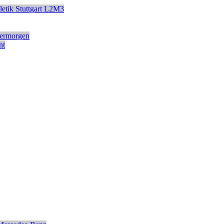
etik
Stuttgart
L2M3
ermorgen
nt