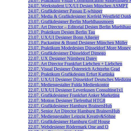
24.07.
Praktikum Visual Communication
Sindelfingen
24.07.
Werkstudent UX/UI Design
München
ASMPT
24.07.
Grafikdesigner
Passau
E-whisper
24.07.
Media & Grafikdesigner
Krefeld
Westfield Outd
23.07.
Grafikdesigner
Berlin
Muehlhausmoers
23.07.
Art Director – Editorial Design
Berlin
Muehlhau
23.07.
Praktikum Design
Berlin
Tau
23.07.
UX/UI Designer
Bonn
Allgeier
23.07.
Packaging & Brand Designer
München
Müller
23.07.
Praktikum Modedesign
Düsseldorf
More Money
23.07.
Grafikdesigner
Düsseldorf
Dimego
22.07.
UX Designer
Nürnberg
Datev
22.07.
Art Director
Frankfurt
Liebchen + Liebchen
22.07.
Visual Designer
Österreich
Achtzehn Grad
22.07.
Praktikum Grafikdesign
Erfurt
Kartinka
22.07.
UX/UI Designer
Düsseldorf
Deutsches Medizin
22.07.
Mediengestalter
Fulda
Medienkontor
22.07.
UX/UI Designer
Leverkusen
Consulting1x1
22.07.
Grafikdesigner
Frankfurt
Anker Marketing
22.07.
Motion Designer
Tiefenthal
HTG8
22.07.
Grafikdesigner
Hamburg
BrainersHub
22.07.
Senior Art Director
Hamburg
BrainersHub
22.07.
Mediengestalter
Leipzig
Kreativ&Söhne
22.07.
Grafikdesigner
Hamburg
Golf House
22.07.
Webdesigner
Rödermark
One and O