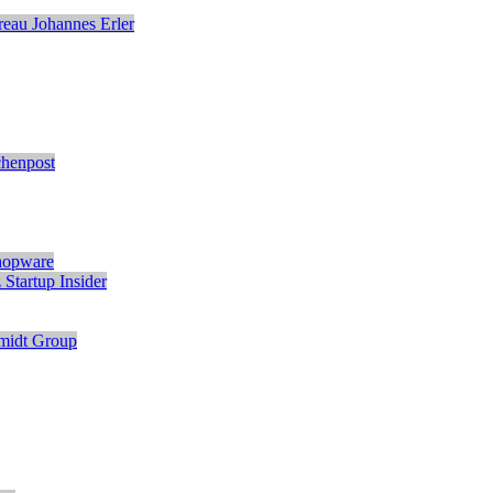
eau Johannes Erler
chenpost
hopware
z
Startup Insider
midt Group