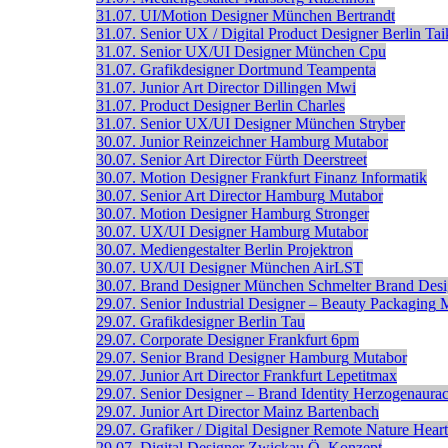
31.07.
UI/Motion Designer
München
Bertrandt
31.07.
Senior UX / Digital Product Designer
Berlin
Tai
31.07.
Senior UX/UI Designer
München
Cpu
31.07.
Grafikdesigner
Dortmund
Teampenta
31.07.
Junior Art Director
Dillingen
Mwi
31.07.
Product Designer
Berlin
Charles
31.07.
Senior UX/UI Designer
München
Stryber
30.07.
Junior Reinzeichner
Hamburg
Mutabor
30.07.
Senior Art Director
Fürth
Deerstreet
30.07.
Motion Designer
Frankfurt
Finanz Informatik
30.07.
Senior Art Director
Hamburg
Mutabor
30.07.
Motion Designer
Hamburg
Stronger
30.07.
UX/UI Designer
Hamburg
Mutabor
30.07.
Mediengestalter
Berlin
Projektron
30.07.
UX/UI Designer
München
AirLST
30.07.
Brand Designer
München
Schmelter Brand Des
29.07.
Senior Industrial Designer – Beauty Packaging
29.07.
Grafikdesigner
Berlin
Tau
29.07.
Corporate Designer
Frankfurt
6pm
29.07.
Senior Brand Designer
Hamburg
Mutabor
29.07.
Junior Art Director
Frankfurt
Lepetitmax
29.07.
Senior Designer – Brand Identity
Herzogenaura
29.07.
Junior Art Director
Mainz
Bartenbach
29.07.
Grafiker / Digital Designer
Remote
Nature Heart
29.07.
Digital Designer
Zwickau
Ö_Konzept