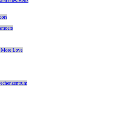
Mercedes-Benz
oors
smoers
 More Love
rechenzentrum