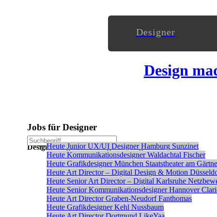
Designer
Design ma
Jobs für Designer
Stellenanzeige schalten
Heute
Junior UX/UI Designer
Hamburg
Sunzinet
Designanzeigen ohne Registrierung veröffentlichen
Heute
Kommunikationsdesigner
Waldachtal
Fischer
Heute
Grafikdesigner
München
Staatstheater am Gärtne
Heute
Art Director – Digital Design & Motion
Düsseldo
Heute
Senior Art Director – Digital
Karlsruhe
Netzbew
Heute
Senior Kommunikationsdesigner
Hannover
Clar
Heute
Art Director
Graben-Neudorf
Fanthomas
Heute
Grafikdesigner
Kehl
Nussbaum
Heute
Art Director
Dortmund
LikeYaa