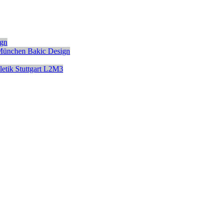
ign
München
Bakic Design
etik
Stuttgart
L2M3