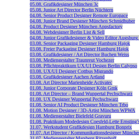
05.08.
Grafikdesigner
München
3c
05.08.
Junior Art Director
Berlin
Nüchtern
04.08.
Senior Product Designer
Remote
Europace
04.08.
Junior Brand Designer
München
Schmidhuber
04.08.
Product Designer
München
Appsfactory
04.08.
Webdesigner
Berlin
List & Sell
04.08.
Junior Grafikdesigner & Video Editor
Augsburg
03.08.
Senior Packaging Designer
Hamburg
Hajok
03.08.
Freier Packaging Designer
Hamburg
Hajok
03.08.
Grafikdesigner / Art Director
Buchen
Weiss
03.08.
Mediengestalter
Traunreut
Vochezer
03.08.
Pflichtpraktikum UX/UI Design
Berlin
Calypso
03.08.
UX/UI Designer
Cottbus
Migrando
03.08.
Grafikdesigner
Aachen
Artland
03.08.
Art Director
Marienheide
Activatec
01.08.
Junior Corporate Designer
Köln
Gmk
01.08.
Art Director – Brand
Wuppertal
Pechschwarz
01.08.
UX Designer
Wuppertal
Pechschwarz
01.08.
Senior AI Product Designer
München
Trbo
01.08.
Motion Designer / 3D-Artist
München
WPWA
01.08.
Mediengestalter
Bielefeld
Gravuru
01.08.
Praktikum Modedesign
Coesfeld-Lette
Ernsting’
31.07.
Werkstudent Grafikdesign
Hamburg
Bonprix
31.07.
Art Director / Kommunikationsdesigner
Münche
31.07.
Mediengestalter
Marsberg
Ritzenhoff