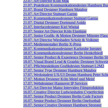
22.07.
Art Director
Köln
Milk
21.07.
Praktikum Kommunikationsdesign
Hamburg
Bur
21.07.
Brand Designer
Hamburg
Mutabor
21.07.
Art Director
Stuttgart
Garmo
21.07.
Kommunikationsdesigner
Stuttgart
Garmo
21.07.
Digital Designer
Dortmund
Agido
21.07.
Interfacedesigner
Kiel
Wigital
21.07.
Senior Art Director
Köln
Elastique
21.07.
Junior Grafik- & Motion Designer
Münster
Flas
20.07.
Art Director
Wiesbaden
Scholz & Volkmer
20.07.
Mediengestalter
Berlin
X-Press
20.07.
Kommunikationsdesigner
Karlsruhe
Ineratec
18.07.
Kommunikationsdesigner
Berlin
Henkelhiedl
18.07.
Senior Product & Experience Designer
Berlin
S
18.07.
Visual Brand Lead & Graphic Designer
Schwei
17.07.
Pflichtpraktikum Grafikdesign
Stuttgart
L2M3
17.07.
Senior Type Designer
Hamburg
Mutabor
17.07.
Werkstudent UX/UI Design
Hamburg
Peter Sch
17.07.
Motion Designer
Köln
Meiré und Meiré
17.07.
Webdesigner
Hannover
IP Services
17.07.
Art Director
Mainz
Intervideo Filmproduktion
16.07.
Creative Director
Ludwigshafen
Cyperfection
16.07.
Senior Product Designer
Berlin
Code Factory
16.07.
Senior Product Designer
Berlin
Onefootball
16.07.
Senior Creative Designer
Hamburg
Stronger