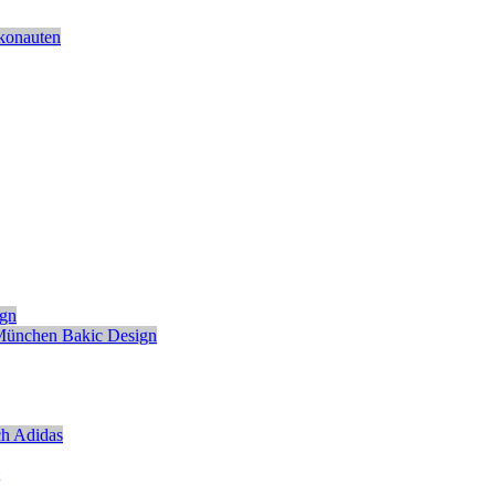
konauten
ign
München
Bakic Design
ch
Adidas