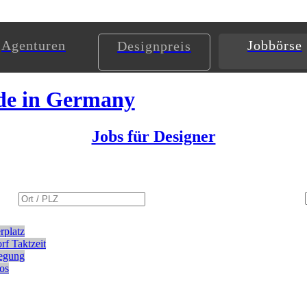
Agenturen
Jobbörse
Designpreis
de in Germany
Jobs für Designer
rplatz
rf
Taktzeit
egung
ios