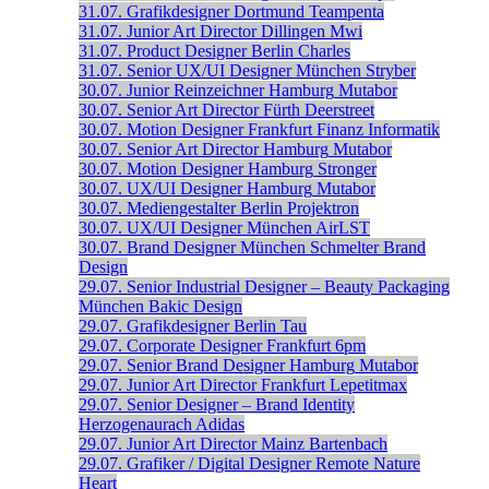
31.07.
Grafikdesigner
Dortmund
Teampenta
31.07.
Junior Art Director
Dillingen
Mwi
31.07.
Product Designer
Berlin
Charles
31.07.
Senior UX/UI Designer
München
Stryber
30.07.
Junior Reinzeichner
Hamburg
Mutabor
30.07.
Senior Art Director
Fürth
Deerstreet
30.07.
Motion Designer
Frankfurt
Finanz Informatik
30.07.
Senior Art Director
Hamburg
Mutabor
30.07.
Motion Designer
Hamburg
Stronger
30.07.
UX/UI Designer
Hamburg
Mutabor
30.07.
Mediengestalter
Berlin
Projektron
30.07.
UX/UI Designer
München
AirLST
30.07.
Brand Designer
München
Schmelter Brand
Design
29.07.
Senior Industrial Designer – Beauty Packaging
München
Bakic Design
29.07.
Grafikdesigner
Berlin
Tau
29.07.
Corporate Designer
Frankfurt
6pm
29.07.
Senior Brand Designer
Hamburg
Mutabor
29.07.
Junior Art Director
Frankfurt
Lepetitmax
29.07.
Senior Designer – Brand Identity
Herzogenaurach
Adidas
29.07.
Junior Art Director
Mainz
Bartenbach
29.07.
Grafiker / Digital Designer
Remote
Nature
Heart