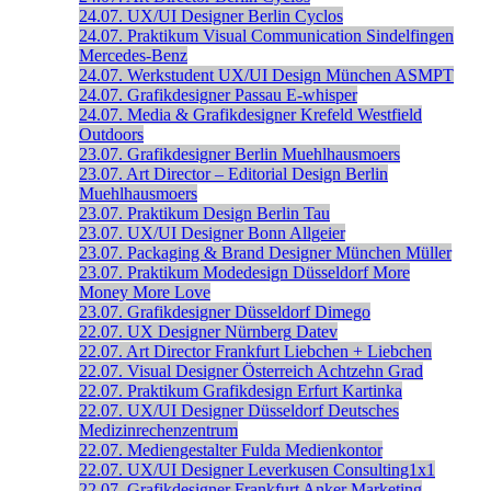
24.07.
UX/UI Designer
Berlin
Cyclos
24.07.
Praktikum Visual Communication
Sindelfingen
Mercedes-Benz
24.07.
Werkstudent UX/UI Design
München
ASMPT
24.07.
Grafikdesigner
Passau
E-whisper
24.07.
Media & Grafikdesigner
Krefeld
Westfield
Outdoors
23.07.
Grafikdesigner
Berlin
Muehlhausmoers
23.07.
Art Director – Editorial Design
Berlin
Muehlhausmoers
23.07.
Praktikum Design
Berlin
Tau
23.07.
UX/UI Designer
Bonn
Allgeier
23.07.
Packaging & Brand Designer
München
Müller
23.07.
Praktikum Modedesign
Düsseldorf
More
Money More Love
23.07.
Grafikdesigner
Düsseldorf
Dimego
22.07.
UX Designer
Nürnberg
Datev
22.07.
Art Director
Frankfurt
Liebchen + Liebchen
22.07.
Visual Designer
Österreich
Achtzehn Grad
22.07.
Praktikum Grafikdesign
Erfurt
Kartinka
22.07.
UX/UI Designer
Düsseldorf
Deutsches
Medizinrechenzentrum
22.07.
Mediengestalter
Fulda
Medienkontor
22.07.
UX/UI Designer
Leverkusen
Consulting1x1
22.07.
Grafikdesigner
Frankfurt
Anker Marketing