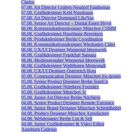
Clarios
07.08.
Art Director
Graben-Neudorf
Fanthomas
07.08.
Grafikdesigner
Kehl
Nussbaum
07.08.
Art Director
Dortmund
LikeYaa
07.08.
Senior Art Director – Digital
Essen
Heyst
06.08.
Kommunikationsdesigner
München
CSMM
06.08.
Grafikdesigner
Haselünne
Berentzen
06.08.
Produktdesigner
Berlin
Coordination
06.08.
Kommunikationsdesigner
Wiesbaden
Cldes
06.08.
UX/UI Designer
Wuppertal
Ideenwerk
06.08.
Grafikdesigner
Frankfurt
Santana
06.08.
Mediengestalter
Wuppertal
Ideenwerk
06.08.
Grafikdesigner
Waiblingen
Meinestadt
06.08.
UX/UI Designer
Österreich
Bora
05.08.
Communication Designer
München
hw.design
05.08.
Senior Product Designer
Berlin
SumUp
05.08.
Grafikdesigner
Nürnberg
Fourplex
05.08.
Grafikdesigner
München
3c
05.08.
Junior Art Director
Berlin
Nüchtern
04.08.
Senior Product Designer
Remote
Europace
04.08.
Junior Brand Designer
München
Schmidhuber
04.08.
Product Designer
München
Appsfactory
04.08.
Webdesigner
Berlin
List & Sell
04.08.
Junior Grafikdesigner & Video Editor
Augsburg
Cadenas