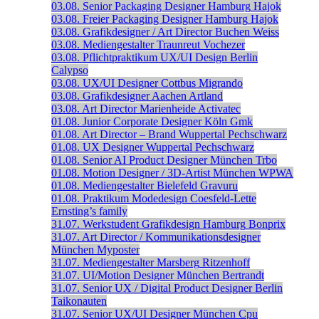
03.08.
Senior Packaging Designer
Hamburg
Hajok
03.08.
Freier Packaging Designer
Hamburg
Hajok
03.08.
Grafikdesigner / Art Director
Buchen
Weiss
03.08.
Mediengestalter
Traunreut
Vochezer
03.08.
Pflichtpraktikum UX/UI Design
Berlin
Calypso
03.08.
UX/UI Designer
Cottbus
Migrando
03.08.
Grafikdesigner
Aachen
Artland
03.08.
Art Director
Marienheide
Activatec
01.08.
Junior Corporate Designer
Köln
Gmk
01.08.
Art Director – Brand
Wuppertal
Pechschwarz
01.08.
UX Designer
Wuppertal
Pechschwarz
01.08.
Senior AI Product Designer
München
Trbo
01.08.
Motion Designer / 3D-Artist
München
WPWA
01.08.
Mediengestalter
Bielefeld
Gravuru
01.08.
Praktikum Modedesign
Coesfeld-Lette
Ernsting’s family
31.07.
Werkstudent Grafikdesign
Hamburg
Bonprix
31.07.
Art Director / Kommunikationsdesigner
München
Myposter
31.07.
Mediengestalter
Marsberg
Ritzenhoff
31.07.
UI/Motion Designer
München
Bertrandt
31.07.
Senior UX / Digital Product Designer
Berlin
Taikonauten
31.07.
Senior UX/UI Designer
München
Cpu