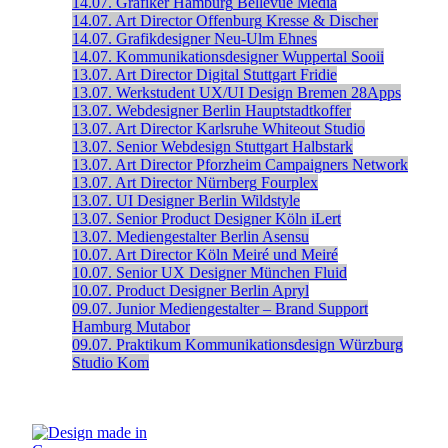
14.07.
Grafiker
Hamburg
Bellevue Media
14.07.
Art Director
Offenburg
Kresse & Discher
14.07.
Grafikdesigner
Neu-Ulm
Ehnes
14.07.
Kommunikationsdesigner
Wuppertal
Sooii
13.07.
Art Director Digital
Stuttgart
Fridie
13.07.
Werkstudent UX/UI Design
Bremen
28Apps
13.07.
Webdesigner
Berlin
Hauptstadtkoffer
13.07.
Art Director
Karlsruhe
Whiteout Studio
13.07.
Senior Webdesign
Stuttgart
Halbstark
13.07.
Art Director
Pforzheim
Campaigners Network
13.07.
Art Director
Nürnberg
Fourplex
13.07.
UI Designer
Berlin
Wildstyle
13.07.
Senior Product Designer
Köln
iLert
13.07.
Mediengestalter
Berlin
Asensu
10.07.
Art Director
Köln
Meiré und Meiré
10.07.
Senior UX Designer
München
Fluid
10.07.
Product Designer
Berlin
Apryl
09.07.
Junior Mediengestalter – Brand Support
Hamburg
Mutabor
09.07.
Praktikum Kommunikationsdesign
Würzburg
Studio Kom