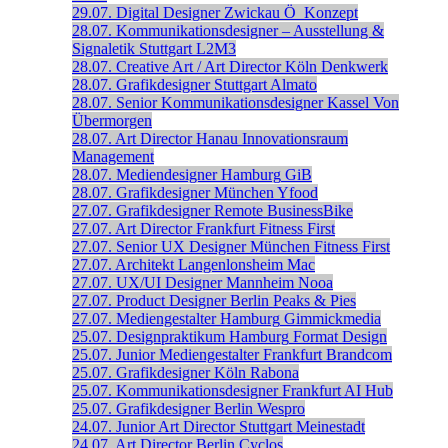
29.07.
Digital Designer
Zwickau
Ö_Konzept
28.07.
Kommunikationsdesigner – Ausstellung &
Signaletik
Stuttgart
L2M3
28.07.
Creative Art / Art Director
Köln
Denkwerk
28.07.
Grafikdesigner
Stuttgart
Almato
28.07.
Senior Kommunikations­designer
Kassel
Von
Übermorgen
28.07.
Art Director
Hanau
Innovationsraum
Management
28.07.
Mediendesigner
Hamburg
GiB
28.07.
Grafikdesigner
München
Yfood
27.07.
Grafikdesigner
Remote
BusinessBike
27.07.
Art Director
Frankfurt
Fitness First
27.07.
Senior UX Designer
München
Fitness First
27.07.
Architekt
Langenlonsheim
Mac
27.07.
UX/UI Designer
Mannheim
Nooa
27.07.
Product Designer
Berlin
Peaks & Pies
27.07.
Mediengestalter
Hamburg
Gimmickmedia
25.07.
Designpraktikum
Hamburg
Format Design
25.07.
Junior Mediengestalter
Frankfurt
Brandcom
25.07.
Grafikdesigner
Köln
Rabona
25.07.
Kommunikationsdesigner
Frankfurt
AI Hub
25.07.
Grafikdesigner
Berlin
Wespro
24.07.
Junior Art Director
Stuttgart
Meinestadt
24.07.
Art Director
Berlin
Cyclos