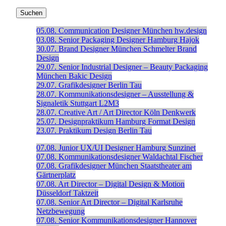
05.08.
Communication Designer
München
hw.design
03.08.
Senior Packaging Designer
Hamburg
Hajok
30.07.
Brand Designer
München
Schmelter Brand
Design
29.07.
Senior Industrial Designer – Beauty Packaging
München
Bakic Design
29.07.
Grafikdesigner
Berlin
Tau
28.07.
Kommunikationsdesigner – Ausstellung &
Signaletik
Stuttgart
L2M3
28.07.
Creative Art / Art Director
Köln
Denkwerk
25.07.
Designpraktikum
Hamburg
Format Design
23.07.
Praktikum Design
Berlin
Tau
07.08.
Junior UX/UI Designer
Hamburg
Sunzinet
07.08.
Kommunikationsdesigner
Waldachtal
Fischer
07.08.
Grafikdesigner
München
Staatstheater am
Gärtnerplatz
07.08.
Art Director – Digital Design & Motion
Düsseldorf
Taktzeit
07.08.
Senior Art Director – Digital
Karlsruhe
Netzbewegung
07.08.
Senior Kommunikationsdesigner
Hannover