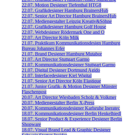
22.07.
Motion Designer
Tiefenthal
HTG8
22.07.
Grafikdesigner
Hamburg
BrainersHub
22.07.
Senior Art Director
Hamburg
BrainersHub
22.07.
Mediengestalter
Leipzig
Kreativ&Söhne
22.07.
Grafikdesigner
Hamburg
Golf House
22.07.
Webdesigner
Rödermark
One and O
22.07.
Art Director
Köln
Milk
21.07.
Praktikum Kommunikationsdesign
Hamburg
Bureau Johannes Erler
21.07.
Brand Designer
Hamburg
Mutabor
21.07.
Art Director
Stuttgart
Garmo
21.07.
Kommunikationsdesigner
Stuttgart
Garmo
21.07.
Digital Designer
Dortmund
Agido
21.07.
Interfacedesigner
Kiel
Wigital
21.07.
Senior Art Director
Köln
Elastique
21.07.
Junior Grafik- & Motion Designer
Münster
Flaschenpost
20.07.
Art Director
Wiesbaden
Scholz & Volkmer
20.07.
Mediengestalter
Berlin
X-Press
20.07.
Kommunikationsdesigner
Karlsruhe
Ineratec
18.07.
Kommunikationsdesigner
Berlin
Henkelhiedl
18.07.
Senior Product & Experience Designer
Berlin
Shopware
18.07.
Visual Brand Lead & Graphic Designer