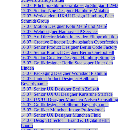
Schweiz
Startup Insider
17.07.
Pflichtpraktikum Grafikdesign
Stuttgart
L2M3
17.07.
Senior Type Designer
Hamburg
Mutabor
17.07.
Werkstudent UX/UI Design
Hamburg
Peter
Schmidt Group
17.07.
Motion Designer
Köln
Meiré und Meiré
17.07.
Webdesigner
Hannover
IP Services
17.07.
Art Director
Mainz
Intervideo Filmproduktion
16.07.
Creative Director
Ludwigshafen
Cyperfection
16.07.
Senior Product Designer
Berlin
Code Factory
16.07.
Senior Product Designer
Berlin
Onefootball
16.07.
Senior Creative Designer
Hamburg
Stronger
15.07.
Grafikdesigner
Berlin
Staatsoper Unter den
Linden
15.07.
Packaging Designer
Wörrstadt
Platinum
15.07.
Junior Product Designer
Heilbronn
Beyerdynamic
15.07.
Senior UX Designer
Berlin
Zollsoft
15.07.
Senior UX/UI Designer
Karlsruhe
Starface
15.07.
UX/UI Designer
München
Nelsen Consulting
15.07.
Grafikdesigner
Heilbronn
Beyerdynamic
15.07.
Grafiker
München
Image Professionals
14.07.
Senior UX Designer
München
Fluid
14.07.
Design Director – Brand & Digital
Berlin
Laudo