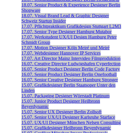
18.07.
Senior Product & Experience Designer
Berlin
Shopware
18.07.
Visual Brand Lead & Graphic Designer
Schweiz
Startup Insider
17.07.
Pflichtpraktikum Grafikdesign
Stuttgart
L2M3
17.07.
Senior Type Designer
Hamburg
Mutabor
17.07.
Werkstudent UX/UI Design
Hamburg
Peter
Schmidt Group
17.07.
Motion Designer
Köln
Meiré und Meiré
17.07.
Webdesigner
Hannover
IP Services
17.07.
Art Director
Mainz
Intervideo Filmproduktion
16.07.
Creative Director
Ludwigshafen
Cyperfection
16.07.
Senior Product Designer
Berlin
Code Factory
16.07.
Senior Product Designer
Berlin
Onefootball
16.07.
Senior Creative Designer
Hamburg
Stronger
15.07.
Grafikdesigner
Berlin
Staatsoper Unter den
Linden
15.07.
Packaging Designer
Wörrstadt
Platinum
15.07.
Junior Product Designer
Heilbronn
Beyerdynamic
15.07.
Senior UX Designer
Berlin
Zollsoft
15.07.
Senior UX/UI Designer
Karlsruhe
Starface
15.07.
UX/UI Designer
München
Nelsen Consulting
15.07.
Grafikdesigner
Heilbronn
Beyerdynamic