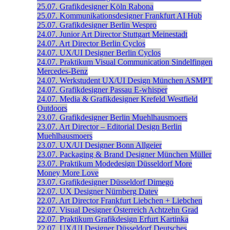
25.07.
Grafikdesigner
Köln
Rabona
25.07.
Kommunikationsdesigner
Frankfurt
AI Hub
25.07.
Grafikdesigner
Berlin
Wespro
24.07.
Junior Art Director
Stuttgart
Meinestadt
24.07.
Art Director
Berlin
Cyclos
24.07.
UX/UI Designer
Berlin
Cyclos
24.07.
Praktikum Visual Communication
Sindelfingen
Mercedes-Benz
24.07.
Werkstudent UX/UI Design
München
ASMPT
24.07.
Grafikdesigner
Passau
E-whisper
24.07.
Media & Grafikdesigner
Krefeld
Westfield
Outdoors
23.07.
Grafikdesigner
Berlin
Muehlhausmoers
23.07.
Art Director – Editorial Design
Berlin
Muehlhausmoers
23.07.
UX/UI Designer
Bonn
Allgeier
23.07.
Packaging & Brand Designer
München
Müller
23.07.
Praktikum Modedesign
Düsseldorf
More
Money More Love
23.07.
Grafikdesigner
Düsseldorf
Dimego
22.07.
UX Designer
Nürnberg
Datev
22.07.
Art Director
Frankfurt
Liebchen + Liebchen
22.07.
Visual Designer
Österreich
Achtzehn Grad
22.07.
Praktikum Grafikdesign
Erfurt
Kartinka
22.07.
UX/UI Designer
Düsseldorf
Deutsches