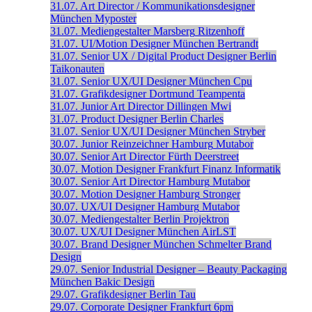
31.07.
Art Director / Kommunikationsdesigner
München
Myposter
31.07.
Mediengestalter
Marsberg
Ritzenhoff
31.07.
UI/Motion Designer
München
Bertrandt
31.07.
Senior UX / Digital Product Designer
Berlin
Taikonauten
31.07.
Senior UX/UI Designer
München
Cpu
31.07.
Grafikdesigner
Dortmund
Teampenta
31.07.
Junior Art Director
Dillingen
Mwi
31.07.
Product Designer
Berlin
Charles
31.07.
Senior UX/UI Designer
München
Stryber
30.07.
Junior Reinzeichner
Hamburg
Mutabor
30.07.
Senior Art Director
Fürth
Deerstreet
30.07.
Motion Designer
Frankfurt
Finanz Informatik
30.07.
Senior Art Director
Hamburg
Mutabor
30.07.
Motion Designer
Hamburg
Stronger
30.07.
UX/UI Designer
Hamburg
Mutabor
30.07.
Mediengestalter
Berlin
Projektron
30.07.
UX/UI Designer
München
AirLST
30.07.
Brand Designer
München
Schmelter Brand
Design
29.07.
Senior Industrial Designer – Beauty Packaging
München
Bakic Design
29.07.
Grafikdesigner
Berlin
Tau
29.07.
Corporate Designer
Frankfurt
6pm