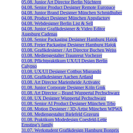
05.08.
Junior Art Director
Berlin
Nüchtern
04.08.
Senior Product Designer
Remote
Europace
04.08.
Junior Brand Designer
München
Schmidhuber
04.08.
Product Designer
München
Appsfactory
04.08.
Webdesigner
Berlin
List & Sell
04.08.
Junior Grafikdesigner & Video Editor
Augsburg
Cadenas
03.08.
Senior Packaging Designer
Hamburg
Hajok
03.08.
Freier Packaging Designer
Hamburg
Hajok
03.08.
Grafikdesigner / Art Director
Buchen
Weiss
03.08.
Mediengestalter
Traunreut
Vochezer
03.08.
Pflichtpraktikum UX/UI Design
Berlin
Calypso
03.08.
UX/UI Designer
Cottbus
Migrando
03.08.
Grafikdesigner
Aachen
Artland
03.08.
Art Director
Marienheide
Activatec
01.08.
Junior Corporate Designer
Köln
Gmk
01.08.
Art Director – Brand
Wuppertal
Pechschwarz
01.08.
UX Designer
Wuppertal
Pechschwarz
01.08.
Senior AI Product Designer
München
Trbo
01.08.
Motion Designer / 3D-Artist
München
WPWA
01.08.
Mediengestalter
Bielefeld
Gravuru
01.08.
Praktikum Modedesign
Coesfeld-Lette
Ernsting’s family
31.07.
Werkstudent Grafikdesign
Hamburg
Bonprix