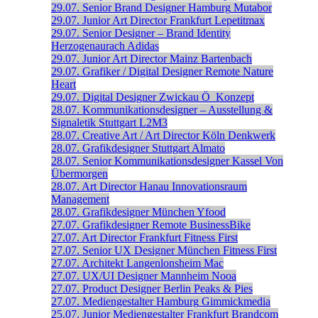
29.07.
Senior Brand Designer
Hamburg
Mutabor
29.07.
Junior Art Director
Frankfurt
Lepetitmax
29.07.
Senior Designer – Brand Identity
Herzogenaurach
Adidas
29.07.
Junior Art Director
Mainz
Bartenbach
29.07.
Grafiker / Digital Designer
Remote
Nature
Heart
29.07.
Digital Designer
Zwickau
Ö_Konzept
28.07.
Kommunikationsdesigner – Ausstellung &
Signaletik
Stuttgart
L2M3
28.07.
Creative Art / Art Director
Köln
Denkwerk
28.07.
Grafikdesigner
Stuttgart
Almato
28.07.
Senior Kommunikations­designer
Kassel
Von
Übermorgen
28.07.
Art Director
Hanau
Innovationsraum
Management
28.07.
Grafikdesigner
München
Yfood
27.07.
Grafikdesigner
Remote
BusinessBike
27.07.
Art Director
Frankfurt
Fitness First
27.07.
Senior UX Designer
München
Fitness First
27.07.
Architekt
Langenlonsheim
Mac
27.07.
UX/UI Designer
Mannheim
Nooa
27.07.
Product Designer
Berlin
Peaks & Pies
27.07.
Mediengestalter
Hamburg
Gimmickmedia
25.07.
Junior Mediengestalter
Frankfurt
Brandcom