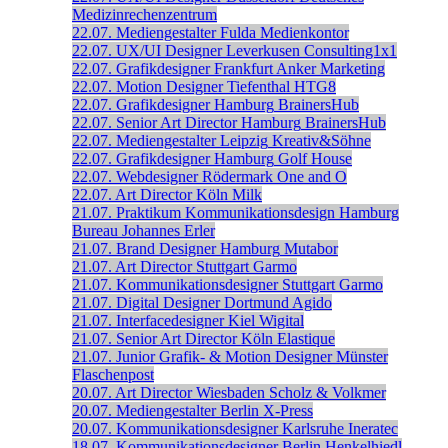
Medizinrechenzentrum
22.07.
Mediengestalter
Fulda
Medienkontor
22.07.
UX/UI Designer
Leverkusen
Consulting1x1
22.07.
Grafikdesigner
Frankfurt
Anker Marketing
22.07.
Motion Designer
Tiefenthal
HTG8
22.07.
Grafikdesigner
Hamburg
BrainersHub
22.07.
Senior Art Director
Hamburg
BrainersHub
22.07.
Mediengestalter
Leipzig
Kreativ&Söhne
22.07.
Grafikdesigner
Hamburg
Golf House
22.07.
Webdesigner
Rödermark
One and O
22.07.
Art Director
Köln
Milk
21.07.
Praktikum Kommunikationsdesign
Hamburg
Bureau Johannes Erler
21.07.
Brand Designer
Hamburg
Mutabor
21.07.
Art Director
Stuttgart
Garmo
21.07.
Kommunikationsdesigner
Stuttgart
Garmo
21.07.
Digital Designer
Dortmund
Agido
21.07.
Interfacedesigner
Kiel
Wigital
21.07.
Senior Art Director
Köln
Elastique
21.07.
Junior Grafik- & Motion Designer
Münster
Flaschenpost
20.07.
Art Director
Wiesbaden
Scholz & Volkmer
20.07.
Mediengestalter
Berlin
X-Press
20.07.
Kommunikationsdesigner
Karlsruhe
Ineratec
18.07.
Kommunikationsdesigner
Berlin
Henkelhiedl