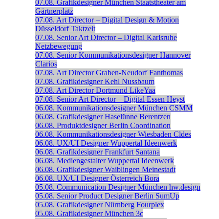
07.08.
Grafikdesigner
München
Staatstheater am
Gärtnerplatz
07.08.
Art Director – Digital Design & Motion
Düsseldorf
Taktzeit
07.08.
Senior Art Director – Digital
Karlsruhe
Netzbewegung
07.08.
Senior Kommunikationsdesigner
Hannover
Clarios
07.08.
Art Director
Graben-Neudorf
Fanthomas
07.08.
Grafikdesigner
Kehl
Nussbaum
07.08.
Art Director
Dortmund
LikeYaa
07.08.
Senior Art Director – Digital
Essen
Heyst
06.08.
Kommunikationsdesigner
München
CSMM
06.08.
Grafikdesigner
Haselünne
Berentzen
06.08.
Produktdesigner
Berlin
Coordination
06.08.
Kommunikationsdesigner
Wiesbaden
Cldes
06.08.
UX/UI Designer
Wuppertal
Ideenwerk
06.08.
Grafikdesigner
Frankfurt
Santana
06.08.
Mediengestalter
Wuppertal
Ideenwerk
06.08.
Grafikdesigner
Waiblingen
Meinestadt
06.08.
UX/UI Designer
Österreich
Bora
05.08.
Communication Designer
München
hw.design
05.08.
Senior Product Designer
Berlin
SumUp
05.08.
Grafikdesigner
Nürnberg
Fourplex
05.08.
Grafikdesigner
München
3c