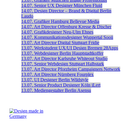
15.07.
Grafiker
München
Image Professionals
14.07.
Senior UX Designer
München
Fluid
14.07.
Design Director – Brand & Digital
Berlin
Laudo
14.07.
Grafiker
Hamburg
Bellevue Media
14.07.
Art Director
Offenburg
Kresse & Discher
14.07.
Grafikdesigner
Neu-Ulm
Ehnes
14.07.
Kommunikationsdesigner
Wuppertal
Sooii
13.07.
Art Director Digital
Stuttgart
Fridie
13.07.
Werkstudent UX/UI Design
Bremen
28Apps
13.07.
Webdesigner
Berlin
Hauptstadtkoffer
13.07.
Art Director
Karlsruhe
Whiteout Studio
13.07.
Senior Webdesign
Stuttgart
Halbstark
13.07.
Art Director
Pforzheim
Campaigners Network
13.07.
Art Director
Nürnberg
Fourplex
13.07.
UI Designer
Berlin
Wildstyle
13.07.
Senior Product Designer
Köln
iLert
13.07.
Mediengestalter
Berlin
Asensu