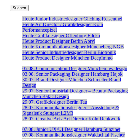
Heute
Junior Industriedesigner
Gilching
Reisenthel
Heute
Art Director / Grafikdesigner
Köln
Performancepixel
Heute
Grafikdesigner
Offenburg
Edeka
Heute
Product Designer
Berlin
Apryl
Heute
Kommunikationsdesigner
Müncheberg
NGB
Heute
Senior Industriedesigner
Berlin
Biotronik
Heute
Product Designer
München
DeepImmo
05.08.
Communication Designer
München
hw.design
03.08.
Senior Packaging Designer
Hamburg
Hajok
30.07.
Brand Designer
München
Schmelter Brand
Design
29.07.
Senior Industrial Designer – Beauty Packaging
München
Bakic Design
29.07.
Grafikdesigner
Berlin
Tau
28.07.
Kommunikationsdesigner – Ausstellung &
Signaletik
Stuttgart
L2M3
28.07.
Creative Art / Art Director
Köln
Denkwerk
07.08.
Junior UX/UI Designer
Hamburg
Sunzinet
07.08.
Kommunikationsdesigner
Waldachtal
Fischer