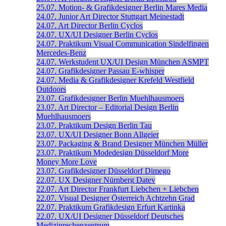
25.07.
Motion- & Grafikdesigner
Berlin
Mares Media
24.07.
Junior Art Director
Stuttgart
Meinestadt
24.07.
Art Director
Berlin
Cyclos
24.07.
UX/UI Designer
Berlin
Cyclos
24.07.
Praktikum Visual Communication
Sindelfingen
Mercedes-Benz
24.07.
Werkstudent UX/UI Design
München
ASMPT
24.07.
Grafikdesigner
Passau
E-whisper
24.07.
Media & Grafikdesigner
Krefeld
Westfield
Outdoors
23.07.
Grafikdesigner
Berlin
Muehlhausmoers
23.07.
Art Director – Editorial Design
Berlin
Muehlhausmoers
23.07.
Praktikum Design
Berlin
Tau
23.07.
UX/UI Designer
Bonn
Allgeier
23.07.
Packaging & Brand Designer
München
Müller
23.07.
Praktikum Modedesign
Düsseldorf
More
Money More Love
23.07.
Grafikdesigner
Düsseldorf
Dimego
22.07.
UX Designer
Nürnberg
Datev
22.07.
Art Director
Frankfurt
Liebchen + Liebchen
22.07.
Visual Designer
Österreich
Achtzehn Grad
22.07.
Praktikum Grafikdesign
Erfurt
Kartinka
22.07.
UX/UI Designer
Düsseldorf
Deutsches
Medizinrechenzentrum