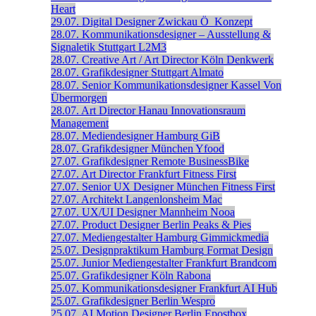
Heart
29.07.
Digital Designer
Zwickau
Ö_Konzept
28.07.
Kommunikationsdesigner – Ausstellung &
Signaletik
Stuttgart
L2M3
28.07.
Creative Art / Art Director
Köln
Denkwerk
28.07.
Grafikdesigner
Stuttgart
Almato
28.07.
Senior Kommunikations­designer
Kassel
Von
Übermorgen
28.07.
Art Director
Hanau
Innovationsraum
Management
28.07.
Mediendesigner
Hamburg
GiB
28.07.
Grafikdesigner
München
Yfood
27.07.
Grafikdesigner
Remote
BusinessBike
27.07.
Art Director
Frankfurt
Fitness First
27.07.
Senior UX Designer
München
Fitness First
27.07.
Architekt
Langenlonsheim
Mac
27.07.
UX/UI Designer
Mannheim
Nooa
27.07.
Product Designer
Berlin
Peaks & Pies
27.07.
Mediengestalter
Hamburg
Gimmickmedia
25.07.
Designpraktikum
Hamburg
Format Design
25.07.
Junior Mediengestalter
Frankfurt
Brandcom
25.07.
Grafikdesigner
Köln
Rabona
25.07.
Kommunikationsdesigner
Frankfurt
AI Hub
25.07.
Grafikdesigner
Berlin
Wespro
25.07.
AI Motion Designer
Berlin
Epostbox