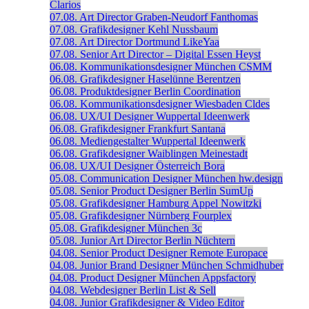
Clarios
07.08.
Art Director
Graben-Neudorf
Fanthomas
07.08.
Grafikdesigner
Kehl
Nussbaum
07.08.
Art Director
Dortmund
LikeYaa
07.08.
Senior Art Director – Digital
Essen
Heyst
06.08.
Kommunikationsdesigner
München
CSMM
06.08.
Grafikdesigner
Haselünne
Berentzen
06.08.
Produktdesigner
Berlin
Coordination
06.08.
Kommunikationsdesigner
Wiesbaden
Cldes
06.08.
UX/UI Designer
Wuppertal
Ideenwerk
06.08.
Grafikdesigner
Frankfurt
Santana
06.08.
Mediengestalter
Wuppertal
Ideenwerk
06.08.
Grafikdesigner
Waiblingen
Meinestadt
06.08.
UX/UI Designer
Österreich
Bora
05.08.
Communication Designer
München
hw.design
05.08.
Senior Product Designer
Berlin
SumUp
05.08.
Grafikdesigner
Hamburg
Appel Nowitzki
05.08.
Grafikdesigner
Nürnberg
Fourplex
05.08.
Grafikdesigner
München
3c
05.08.
Junior Art Director
Berlin
Nüchtern
04.08.
Senior Product Designer
Remote
Europace
04.08.
Junior Brand Designer
München
Schmidhuber
04.08.
Product Designer
München
Appsfactory
04.08.
Webdesigner
Berlin
List & Sell
04.08.
Junior Grafikdesigner & Video Editor