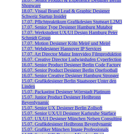
18.07.
Senior Product & Experience Designer
Berlin
Shopware
18.07.
Visual Brand Lead & Graphic Designer
Schweiz
Startup Insider
17.07.
Pflichtpraktikum Grafikdesign
Stuttgart
L2M3
17.07.
Senior Type Designer
Hamburg
Mutabor
17.07.
Werkstudent UX/UI Design
Hamburg
Peter
Schmidt Group
17.07.
Motion Designer
Köln
Meiré und Meiré
17.07.
Webdesigner
Hannover
IP Services
17.07.
Art Director
Mainz
Intervideo Filmproduktion
16.07.
Creative Director
Ludwigshafen
Cyperfection
16.07.
Senior Product Designer
Berlin
Code Factory
16.07.
Senior Product Designer
Berlin
Onefootball
16.07.
Senior Creative Designer
Hamburg
Stronger
15.07.
Grafikdesigner
Berlin
Staatsoper Unter den
Linden
15.07.
Packaging Designer
Wörrstadt
Platinum
15.07.
Junior Product Designer
Heilbronn
Beyerdynamic
15.07.
Senior UX Designer
Berlin
Zollsoft
15.07.
Senior UX/UI Designer
Karlsruhe
Starface
15.07.
UX/UI Designer
München
Nelsen Consulting
15.07.
Grafikdesigner
Heilbronn
Beyerdynamic
15.07.
Grafiker
München
Image Professionals