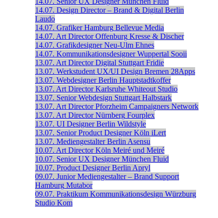
14.07.
Senior UX Designer
München
Fluid
14.07.
Design Director – Brand & Digital
Berlin
Laudo
14.07.
Grafiker
Hamburg
Bellevue Media
14.07.
Art Director
Offenburg
Kresse & Discher
14.07.
Grafikdesigner
Neu-Ulm
Ehnes
14.07.
Kommunikationsdesigner
Wuppertal
Sooii
13.07.
Art Director Digital
Stuttgart
Fridie
13.07.
Werkstudent UX/UI Design
Bremen
28Apps
13.07.
Webdesigner
Berlin
Hauptstadtkoffer
13.07.
Art Director
Karlsruhe
Whiteout Studio
13.07.
Senior Webdesign
Stuttgart
Halbstark
13.07.
Art Director
Pforzheim
Campaigners Network
13.07.
Art Director
Nürnberg
Fourplex
13.07.
UI Designer
Berlin
Wildstyle
13.07.
Senior Product Designer
Köln
iLert
13.07.
Mediengestalter
Berlin
Asensu
10.07.
Art Director
Köln
Meiré und Meiré
10.07.
Senior UX Designer
München
Fluid
10.07.
Product Designer
Berlin
Apryl
09.07.
Junior Mediengestalter – Brand Support
Hamburg
Mutabor
09.07.
Praktikum Kommunikationsdesign
Würzburg
Studio Kom