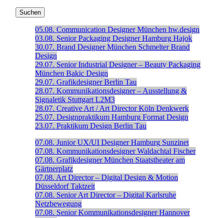
05.08.
Communication Designer
München
hw.design
03.08.
Senior Packaging Designer
Hamburg
Hajok
30.07.
Brand Designer
München
Schmelter Brand
Design
29.07.
Senior Industrial Designer – Beauty Packaging
München
Bakic Design
29.07.
Grafikdesigner
Berlin
Tau
28.07.
Kommunikationsdesigner – Ausstellung &
Signaletik
Stuttgart
L2M3
28.07.
Creative Art / Art Director
Köln
Denkwerk
25.07.
Designpraktikum
Hamburg
Format Design
23.07.
Praktikum Design
Berlin
Tau
07.08.
Junior UX/UI Designer
Hamburg
Sunzinet
07.08.
Kommunikationsdesigner
Waldachtal
Fischer
07.08.
Grafikdesigner
München
Staatstheater am
Gärtnerplatz
07.08.
Art Director – Digital Design & Motion
Düsseldorf
Taktzeit
07.08.
Senior Art Director – Digital
Karlsruhe
Netzbewegung
07.08.
Senior Kommunikationsdesigner
Hannover