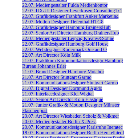
22.07.
Mediengestalter
Fulda
Medienkontor
22.07.
UX/UI Designer
Leverkusen
Consulting1x1
22.07.
Grafikdesigner
Frankfurt
Anker Marketing
22.07.
Motion Designer
Tiefenthal
HTG8
22.07.
Grafikdesigner
Hamburg
BrainersHub
22.07.
Senior Art Director
Hamburg
BrainersHub
22.07.
Mediengestalter
Leipzig
Kreativ&Söhne
22.07.
Grafikdesigner
Hamburg
Golf House
22.07.
Webdesigner
Rödermark
One and O
22.07.
Art Director
Köln
Milk
21.07.
Praktikum Kommunikationsdesign
Hamburg
Bureau Johannes Erler
21.07.
Brand Designer
Hamburg
Mutabor
21.07.
Art Director
Stuttgart
Garmo
21.07.
Kommunikationsdesigner
Stuttgart
Garmo
21.07.
Digital Designer
Dortmund
Agido
21.07.
Interfacedesigner
Kiel
Wigital
21.07.
Senior Art Director
Köln
Elastique
21.07.
Junior Grafik- & Motion Designer
Münster
Flaschenpost
20.07.
Art Director
Wiesbaden
Scholz & Volkmer
20.07.
Mediengestalter
Berlin
X-Press
20.07.
Kommunikationsdesigner
Karlsruhe
Ineratec
18.07.
Kommunikationsdesigner
Berlin
Henkelhiedl