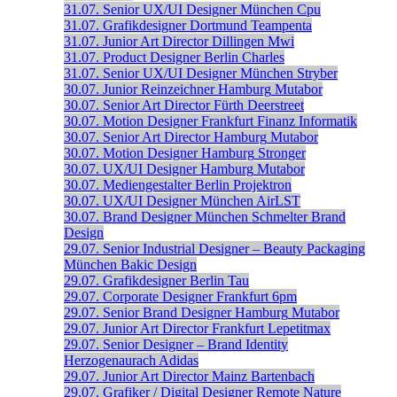
31.07.
Senior UX/UI Designer
München
Cpu
31.07.
Grafikdesigner
Dortmund
Teampenta
31.07.
Junior Art Director
Dillingen
Mwi
31.07.
Product Designer
Berlin
Charles
31.07.
Senior UX/UI Designer
München
Stryber
30.07.
Junior Reinzeichner
Hamburg
Mutabor
30.07.
Senior Art Director
Fürth
Deerstreet
30.07.
Motion Designer
Frankfurt
Finanz Informatik
30.07.
Senior Art Director
Hamburg
Mutabor
30.07.
Motion Designer
Hamburg
Stronger
30.07.
UX/UI Designer
Hamburg
Mutabor
30.07.
Mediengestalter
Berlin
Projektron
30.07.
UX/UI Designer
München
AirLST
30.07.
Brand Designer
München
Schmelter Brand
Design
29.07.
Senior Industrial Designer – Beauty Packaging
München
Bakic Design
29.07.
Grafikdesigner
Berlin
Tau
29.07.
Corporate Designer
Frankfurt
6pm
29.07.
Senior Brand Designer
Hamburg
Mutabor
29.07.
Junior Art Director
Frankfurt
Lepetitmax
29.07.
Senior Designer – Brand Identity
Herzogenaurach
Adidas
29.07.
Junior Art Director
Mainz
Bartenbach
29.07.
Grafiker / Digital Designer
Remote
Nature