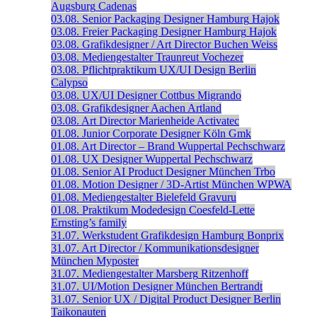
Augsburg
Cadenas
03.08.
Senior Packaging Designer
Hamburg
Hajok
03.08.
Freier Packaging Designer
Hamburg
Hajok
03.08.
Grafikdesigner / Art Director
Buchen
Weiss
03.08.
Mediengestalter
Traunreut
Vochezer
03.08.
Pflichtpraktikum UX/UI Design
Berlin
Calypso
03.08.
UX/UI Designer
Cottbus
Migrando
03.08.
Grafikdesigner
Aachen
Artland
03.08.
Art Director
Marienheide
Activatec
01.08.
Junior Corporate Designer
Köln
Gmk
01.08.
Art Director – Brand
Wuppertal
Pechschwarz
01.08.
UX Designer
Wuppertal
Pechschwarz
01.08.
Senior AI Product Designer
München
Trbo
01.08.
Motion Designer / 3D-Artist
München
WPWA
01.08.
Mediengestalter
Bielefeld
Gravuru
01.08.
Praktikum Modedesign
Coesfeld-Lette
Ernsting’s family
31.07.
Werkstudent Grafikdesign
Hamburg
Bonprix
31.07.
Art Director / Kommunikationsdesigner
München
Myposter
31.07.
Mediengestalter
Marsberg
Ritzenhoff
31.07.
UI/Motion Designer
München
Bertrandt
31.07.
Senior UX / Digital Product Designer
Berlin
Taikonauten