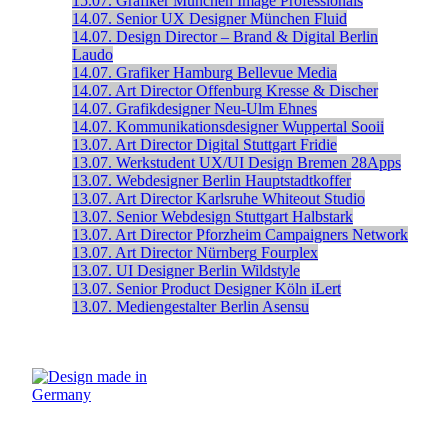
15.07.
Grafiker
München
Image Professionals
14.07.
Senior UX Designer
München
Fluid
14.07.
Design Director – Brand & Digital
Berlin
Laudo
14.07.
Grafiker
Hamburg
Bellevue Media
14.07.
Art Director
Offenburg
Kresse & Discher
14.07.
Grafikdesigner
Neu-Ulm
Ehnes
14.07.
Kommunikationsdesigner
Wuppertal
Sooii
13.07.
Art Director Digital
Stuttgart
Fridie
13.07.
Werkstudent UX/UI Design
Bremen
28Apps
13.07.
Webdesigner
Berlin
Hauptstadtkoffer
13.07.
Art Director
Karlsruhe
Whiteout Studio
13.07.
Senior Webdesign
Stuttgart
Halbstark
13.07.
Art Director
Pforzheim
Campaigners Network
13.07.
Art Director
Nürnberg
Fourplex
13.07.
UI Designer
Berlin
Wildstyle
13.07.
Senior Product Designer
Köln
iLert
13.07.
Mediengestalter
Berlin
Asensu