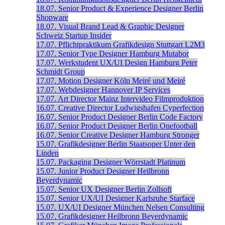
18.07.
Senior Product & Experience Designer
Berlin
Shopware
18.07.
Visual Brand Lead & Graphic Designer
Schweiz
Startup Insider
17.07.
Pflichtpraktikum Grafikdesign
Stuttgart
L2M3
17.07.
Senior Type Designer
Hamburg
Mutabor
17.07.
Werkstudent UX/UI Design
Hamburg
Peter
Schmidt Group
17.07.
Motion Designer
Köln
Meiré und Meiré
17.07.
Webdesigner
Hannover
IP Services
17.07.
Art Director
Mainz
Intervideo Filmproduktion
16.07.
Creative Director
Ludwigshafen
Cyperfection
16.07.
Senior Product Designer
Berlin
Code Factory
16.07.
Senior Product Designer
Berlin
Onefootball
16.07.
Senior Creative Designer
Hamburg
Stronger
15.07.
Grafikdesigner
Berlin
Staatsoper Unter den
Linden
15.07.
Packaging Designer
Wörrstadt
Platinum
15.07.
Junior Product Designer
Heilbronn
Beyerdynamic
15.07.
Senior UX Designer
Berlin
Zollsoft
15.07.
Senior UX/UI Designer
Karlsruhe
Starface
15.07.
UX/UI Designer
München
Nelsen Consulting
15.07.
Grafikdesigner
Heilbronn
Beyerdynamic