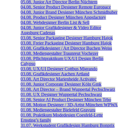
05.08.
Junior Art Director
Berlin
Nüchtern
04.08.
Senior Product Designer
Remote
Europace
04.08.
Junior Brand Designer
München
Schmidhuber
04.08.
Product Designer
München
Appsfactory
04.08.
Webdesigner
Berlin
List & Sell
04.08.
Junior Grafikdesigner & Video Editor
Augsburg
Cadenas
03.08.
Senior Packaging Designer
Hamburg
Hajok
03.08.
Freier Packaging Designer
Hamburg
Hajok
03.08.
Grafikdesigner / Art Director
Buchen
Weiss
03.08.
Mediengestalter
Traunreut
Vochezer
03.08.
Pflichtpraktikum UX/UI Design
Berlin
Calypso
03.08.
UX/UI Designer
Cottbus
Migrando
03.08.
Grafikdesigner
Aachen
Artland
03.08.
Art Director
Marienheide
Activatec
01.08.
Junior Corporate Designer
Köln
Gmk
01.08.
Art Director – Brand
Wuppertal
Pechschwarz
01.08.
UX Designer
Wuppertal
Pechschwarz
01.08.
Senior AI Product Designer
München
Trbo
01.08.
Motion Designer / 3D-Artist
München
WPWA
01.08.
Mediengestalter
Bielefeld
Gravuru
01.08.
Praktikum Modedesign
Coesfeld-Lette
Ernsting’s family
31.07.
Werkstudent Grafikdesign
Hamburg
Bonprix