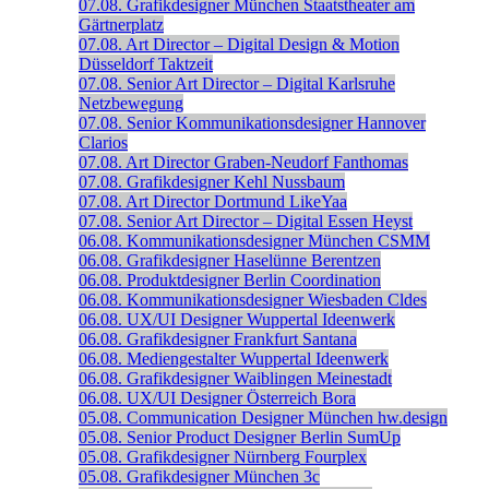
07.08.
Grafikdesigner
München
Staatstheater am
Gärtnerplatz
07.08.
Art Director – Digital Design & Motion
Düsseldorf
Taktzeit
07.08.
Senior Art Director – Digital
Karlsruhe
Netzbewegung
07.08.
Senior Kommunikationsdesigner
Hannover
Clarios
07.08.
Art Director
Graben-Neudorf
Fanthomas
07.08.
Grafikdesigner
Kehl
Nussbaum
07.08.
Art Director
Dortmund
LikeYaa
07.08.
Senior Art Director – Digital
Essen
Heyst
06.08.
Kommunikationsdesigner
München
CSMM
06.08.
Grafikdesigner
Haselünne
Berentzen
06.08.
Produktdesigner
Berlin
Coordination
06.08.
Kommunikationsdesigner
Wiesbaden
Cldes
06.08.
UX/UI Designer
Wuppertal
Ideenwerk
06.08.
Grafikdesigner
Frankfurt
Santana
06.08.
Mediengestalter
Wuppertal
Ideenwerk
06.08.
Grafikdesigner
Waiblingen
Meinestadt
06.08.
UX/UI Designer
Österreich
Bora
05.08.
Communication Designer
München
hw.design
05.08.
Senior Product Designer
Berlin
SumUp
05.08.
Grafikdesigner
Nürnberg
Fourplex
05.08.
Grafikdesigner
München
3c