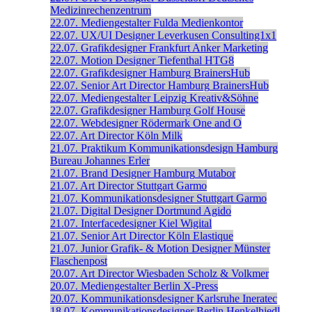
Medizinrechenzentrum
22.07.
Mediengestalter
Fulda
Medienkontor
22.07.
UX/UI Designer
Leverkusen
Consulting1x1
22.07.
Grafikdesigner
Frankfurt
Anker Marketing
22.07.
Motion Designer
Tiefenthal
HTG8
22.07.
Grafikdesigner
Hamburg
BrainersHub
22.07.
Senior Art Director
Hamburg
BrainersHub
22.07.
Mediengestalter
Leipzig
Kreativ&Söhne
22.07.
Grafikdesigner
Hamburg
Golf House
22.07.
Webdesigner
Rödermark
One and O
22.07.
Art Director
Köln
Milk
21.07.
Praktikum Kommunikationsdesign
Hamburg
Bureau Johannes Erler
21.07.
Brand Designer
Hamburg
Mutabor
21.07.
Art Director
Stuttgart
Garmo
21.07.
Kommunikationsdesigner
Stuttgart
Garmo
21.07.
Digital Designer
Dortmund
Agido
21.07.
Interfacedesigner
Kiel
Wigital
21.07.
Senior Art Director
Köln
Elastique
21.07.
Junior Grafik- & Motion Designer
Münster
Flaschenpost
20.07.
Art Director
Wiesbaden
Scholz & Volkmer
20.07.
Mediengestalter
Berlin
X-Press
20.07.
Kommunikationsdesigner
Karlsruhe
Ineratec
18.07.
Kommunikationsdesigner
Berlin
Henkelhiedl