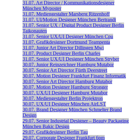
31.07.
Art Director / Kommunikationsdesigner
München
Myposter
31.07.
Mediengestalter
Marsberg
Ritzenhoff
31.07.
UI/Motion Designer
München
Bertrandt
31.07.
Senior UX / Digital Product Designer
Berlin
Taikonauten
31.07.
Senior UX/UI Designer
München
Cpu
31.07.
Grafikdesigner
Dortmund
Teampenta
31.07.
Junior Art Director
Dillingen
Mwi
31.07.
Product Designer
Berlin
Charles
31.07.
Senior UX/UI Designer
München
Stryber
30.07.
Junior Reinzeichner
Hamburg
Mutabor
30.07.
Senior Art Director
Fürth
Deerstreet
30.07.
Motion Designer
Frankfurt
Finanz Informatik
30.07.
Senior Art Director
Hamburg
Mutabor
30.07.
Motion Designer
Hamburg
Stronger
30.07.
UX/UI Designer
Hamburg
Mutabor
30.07.
Mediengestalter
Berlin
Projektron
30.07.
UX/UI Designer
München
AirLST
30.07.
Brand Designer
München
Schmelter Brand
Design
29.07.
Senior Industrial Designer – Beauty Packaging
München
Bakic Design
29.07.
Grafikdesigner
Berlin
Tau
29.07.
Corporate Designer
Frankfurt
6pm