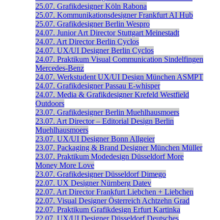
25.07.
Grafikdesigner
Köln
Rabona
25.07.
Kommunikationsdesigner
Frankfurt
AI Hub
25.07.
Grafikdesigner
Berlin
Wespro
24.07.
Junior Art Director
Stuttgart
Meinestadt
24.07.
Art Director
Berlin
Cyclos
24.07.
UX/UI Designer
Berlin
Cyclos
24.07.
Praktikum Visual Communication
Sindelfingen
Mercedes-Benz
24.07.
Werkstudent UX/UI Design
München
ASMPT
24.07.
Grafikdesigner
Passau
E-whisper
24.07.
Media & Grafikdesigner
Krefeld
Westfield
Outdoors
23.07.
Grafikdesigner
Berlin
Muehlhausmoers
23.07.
Art Director – Editorial Design
Berlin
Muehlhausmoers
23.07.
UX/UI Designer
Bonn
Allgeier
23.07.
Packaging & Brand Designer
München
Müller
23.07.
Praktikum Modedesign
Düsseldorf
More
Money More Love
23.07.
Grafikdesigner
Düsseldorf
Dimego
22.07.
UX Designer
Nürnberg
Datev
22.07.
Art Director
Frankfurt
Liebchen + Liebchen
22.07.
Visual Designer
Österreich
Achtzehn Grad
22.07.
Praktikum Grafikdesign
Erfurt
Kartinka
22.07.
UX/UI Designer
Düsseldorf
Deutsches