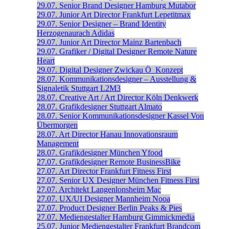
29.07.
Senior Brand Designer
Hamburg
Mutabor
29.07.
Junior Art Director
Frankfurt
Lepetitmax
29.07.
Senior Designer – Brand Identity
Herzogenaurach
Adidas
29.07.
Junior Art Director
Mainz
Bartenbach
29.07.
Grafiker / Digital Designer
Remote
Nature
Heart
29.07.
Digital Designer
Zwickau
Ö_Konzept
28.07.
Kommunikationsdesigner – Ausstellung &
Signaletik
Stuttgart
L2M3
28.07.
Creative Art / Art Director
Köln
Denkwerk
28.07.
Grafikdesigner
Stuttgart
Almato
28.07.
Senior Kommunikations­designer
Kassel
Von
Übermorgen
28.07.
Art Director
Hanau
Innovationsraum
Management
28.07.
Grafikdesigner
München
Yfood
27.07.
Grafikdesigner
Remote
BusinessBike
27.07.
Art Director
Frankfurt
Fitness First
27.07.
Senior UX Designer
München
Fitness First
27.07.
Architekt
Langenlonsheim
Mac
27.07.
UX/UI Designer
Mannheim
Nooa
27.07.
Product Designer
Berlin
Peaks & Pies
27.07.
Mediengestalter
Hamburg
Gimmickmedia
25.07.
Junior Mediengestalter
Frankfurt
Brandcom