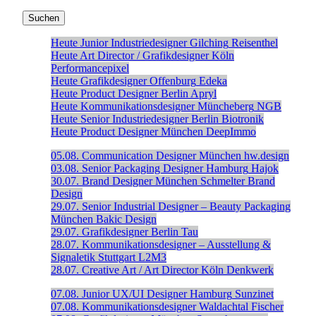
Heute
Junior Industriedesigner
Gilching
Reisenthel
Heute
Art Director / Grafikdesigner
Köln
Performancepixel
Heute
Grafikdesigner
Offenburg
Edeka
Heute
Product Designer
Berlin
Apryl
Heute
Kommunikationsdesigner
Müncheberg
NGB
Heute
Senior Industriedesigner
Berlin
Biotronik
Heute
Product Designer
München
DeepImmo
05.08.
Communication Designer
München
hw.design
03.08.
Senior Packaging Designer
Hamburg
Hajok
30.07.
Brand Designer
München
Schmelter Brand
Design
29.07.
Senior Industrial Designer – Beauty Packaging
München
Bakic Design
29.07.
Grafikdesigner
Berlin
Tau
28.07.
Kommunikationsdesigner – Ausstellung &
Signaletik
Stuttgart
L2M3
28.07.
Creative Art / Art Director
Köln
Denkwerk
07.08.
Junior UX/UI Designer
Hamburg
Sunzinet
07.08.
Kommunikationsdesigner
Waldachtal
Fischer