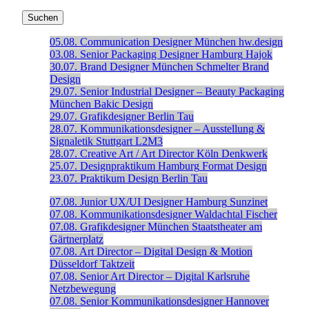
05.08.
Communication Designer
München
hw.design
03.08.
Senior Packaging Designer
Hamburg
Hajok
30.07.
Brand Designer
München
Schmelter Brand
Design
29.07.
Senior Industrial Designer – Beauty Packaging
München
Bakic Design
29.07.
Grafikdesigner
Berlin
Tau
28.07.
Kommunikationsdesigner – Ausstellung &
Signaletik
Stuttgart
L2M3
28.07.
Creative Art / Art Director
Köln
Denkwerk
25.07.
Designpraktikum
Hamburg
Format Design
23.07.
Praktikum Design
Berlin
Tau
07.08.
Junior UX/UI Designer
Hamburg
Sunzinet
07.08.
Kommunikationsdesigner
Waldachtal
Fischer
07.08.
Grafikdesigner
München
Staatstheater am
Gärtnerplatz
07.08.
Art Director – Digital Design & Motion
Düsseldorf
Taktzeit
07.08.
Senior Art Director – Digital
Karlsruhe
Netzbewegung
07.08.
Senior Kommunikationsdesigner
Hannover