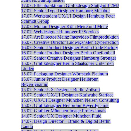
Schweiz
Startup Insider
17.07.
Pflichtpraktikum Grafikdesign
Stuttgart
L2M3
17.07.
Senior Type Designer
Hamburg
Mutabor
17.07.
Werkstudent UX/UI Design
Hamburg
Peter
Schmidt Group
17.07.
Motion Designer
Köln
Meiré und Meiré
17.07.
Webdesigner
Hannover
IP Services
17.07.
Art Director
Mainz
Intervideo Filmproduktion
16.07.
Creative Director
Ludwigshafen
Cyperfection
16.07.
Senior Product Designer
Berlin
Code Factory
16.07.
Senior Product Designer
Berlin
Onefootball
16.07.
Senior Creative Designer
Hamburg
Stronger
15.07.
Grafikdesigner
Berlin
Staatsoper Unter den
Linden
15.07.
Packaging Designer
Wörrstadt
Platinum
15.07.
Junior Product Designer
Heilbronn
Beyerdynamic
15.07.
Senior UX Designer
Berlin
Zollsoft
15.07.
Senior UX/UI Designer
Karlsruhe
Starface
15.07.
UX/UI Designer
München
Nelsen Consulting
15.07.
Grafikdesigner
Heilbronn
Beyerdynamic
15.07.
Grafiker
München
Image Professionals
14.07.
Senior UX Designer
München
Fluid
14.07.
Design Director – Brand & Digital
Berlin
Laudo