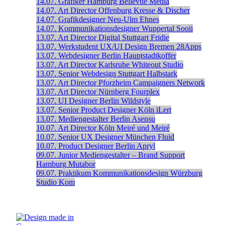
14.07.
Grafiker
Hamburg
Bellevue Media
14.07.
Art Director
Offenburg
Kresse & Discher
14.07.
Grafikdesigner
Neu-Ulm
Ehnes
14.07.
Kommunikationsdesigner
Wuppertal
Sooii
13.07.
Art Director Digital
Stuttgart
Fridie
13.07.
Werkstudent UX/UI Design
Bremen
28Apps
13.07.
Webdesigner
Berlin
Hauptstadtkoffer
13.07.
Art Director
Karlsruhe
Whiteout Studio
13.07.
Senior Webdesign
Stuttgart
Halbstark
13.07.
Art Director
Pforzheim
Campaigners Network
13.07.
Art Director
Nürnberg
Fourplex
13.07.
UI Designer
Berlin
Wildstyle
13.07.
Senior Product Designer
Köln
iLert
13.07.
Mediengestalter
Berlin
Asensu
10.07.
Art Director
Köln
Meiré und Meiré
10.07.
Senior UX Designer
München
Fluid
10.07.
Product Designer
Berlin
Apryl
09.07.
Junior Mediengestalter – Brand Support
Hamburg
Mutabor
09.07.
Praktikum Kommunikationsdesign
Würzburg
Studio Kom