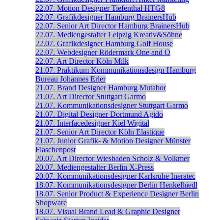
22.07.
Motion Designer
Tiefenthal
HTG8
22.07.
Grafikdesigner
Hamburg
BrainersHub
22.07.
Senior Art Director
Hamburg
BrainersHub
22.07.
Mediengestalter
Leipzig
Kreativ&Söhne
22.07.
Grafikdesigner
Hamburg
Golf House
22.07.
Webdesigner
Rödermark
One and O
22.07.
Art Director
Köln
Milk
21.07.
Praktikum Kommunikationsdesign
Hamburg
Bureau Johannes Erler
21.07.
Brand Designer
Hamburg
Mutabor
21.07.
Art Director
Stuttgart
Garmo
21.07.
Kommunikationsdesigner
Stuttgart
Garmo
21.07.
Digital Designer
Dortmund
Agido
21.07.
Interfacedesigner
Kiel
Wigital
21.07.
Senior Art Director
Köln
Elastique
21.07.
Junior Grafik- & Motion Designer
Münster
Flaschenpost
20.07.
Art Director
Wiesbaden
Scholz & Volkmer
20.07.
Mediengestalter
Berlin
X-Press
20.07.
Kommunikationsdesigner
Karlsruhe
Ineratec
18.07.
Kommunikationsdesigner
Berlin
Henkelhiedl
18.07.
Senior Product & Experience Designer
Berlin
Shopware
18.07.
Visual Brand Lead & Graphic Designer