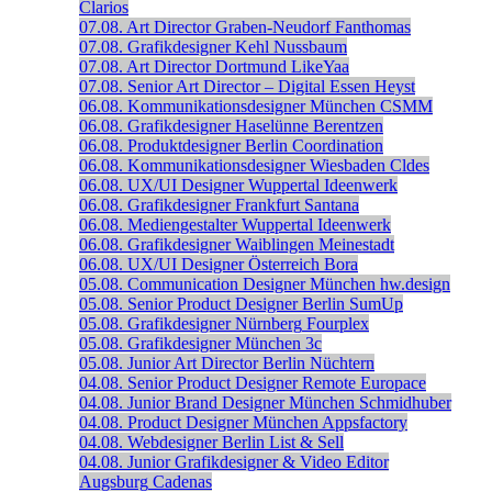
Clarios
07.08.
Art Director
Graben-Neudorf
Fanthomas
07.08.
Grafikdesigner
Kehl
Nussbaum
07.08.
Art Director
Dortmund
LikeYaa
07.08.
Senior Art Director – Digital
Essen
Heyst
06.08.
Kommunikationsdesigner
München
CSMM
06.08.
Grafikdesigner
Haselünne
Berentzen
06.08.
Produktdesigner
Berlin
Coordination
06.08.
Kommunikationsdesigner
Wiesbaden
Cldes
06.08.
UX/UI Designer
Wuppertal
Ideenwerk
06.08.
Grafikdesigner
Frankfurt
Santana
06.08.
Mediengestalter
Wuppertal
Ideenwerk
06.08.
Grafikdesigner
Waiblingen
Meinestadt
06.08.
UX/UI Designer
Österreich
Bora
05.08.
Communication Designer
München
hw.design
05.08.
Senior Product Designer
Berlin
SumUp
05.08.
Grafikdesigner
Nürnberg
Fourplex
05.08.
Grafikdesigner
München
3c
05.08.
Junior Art Director
Berlin
Nüchtern
04.08.
Senior Product Designer
Remote
Europace
04.08.
Junior Brand Designer
München
Schmidhuber
04.08.
Product Designer
München
Appsfactory
04.08.
Webdesigner
Berlin
List & Sell
04.08.
Junior Grafikdesigner & Video Editor
Augsburg
Cadenas