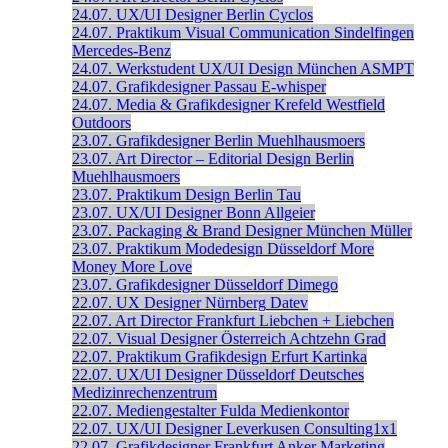
24.07.
UX/UI Designer
Berlin
Cyclos
24.07.
Praktikum Visual Communication
Sindelfingen
Mercedes-Benz
24.07.
Werkstudent UX/UI Design
München
ASMPT
24.07.
Grafikdesigner
Passau
E-whisper
24.07.
Media & Grafikdesigner
Krefeld
Westfield
Outdoors
23.07.
Grafikdesigner
Berlin
Muehlhausmoers
23.07.
Art Director – Editorial Design
Berlin
Muehlhausmoers
23.07.
Praktikum Design
Berlin
Tau
23.07.
UX/UI Designer
Bonn
Allgeier
23.07.
Packaging & Brand Designer
München
Müller
23.07.
Praktikum Modedesign
Düsseldorf
More
Money More Love
23.07.
Grafikdesigner
Düsseldorf
Dimego
22.07.
UX Designer
Nürnberg
Datev
22.07.
Art Director
Frankfurt
Liebchen + Liebchen
22.07.
Visual Designer
Österreich
Achtzehn Grad
22.07.
Praktikum Grafikdesign
Erfurt
Kartinka
22.07.
UX/UI Designer
Düsseldorf
Deutsches
Medizinrechenzentrum
22.07.
Mediengestalter
Fulda
Medienkontor
22.07.
UX/UI Designer
Leverkusen
Consulting1x1
22.07.
Grafikdesigner
Frankfurt
Anker Marketing