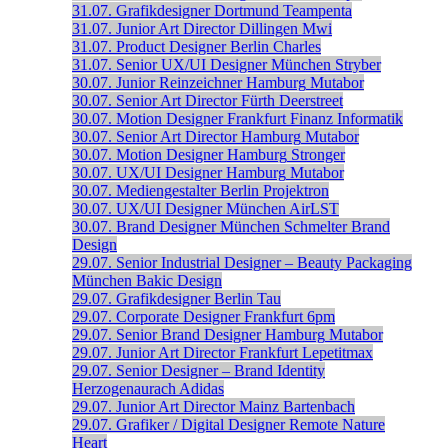
31.07.
Grafikdesigner
Dortmund
Teampenta
31.07.
Junior Art Director
Dillingen
Mwi
31.07.
Product Designer
Berlin
Charles
31.07.
Senior UX/UI Designer
München
Stryber
30.07.
Junior Reinzeichner
Hamburg
Mutabor
30.07.
Senior Art Director
Fürth
Deerstreet
30.07.
Motion Designer
Frankfurt
Finanz Informatik
30.07.
Senior Art Director
Hamburg
Mutabor
30.07.
Motion Designer
Hamburg
Stronger
30.07.
UX/UI Designer
Hamburg
Mutabor
30.07.
Mediengestalter
Berlin
Projektron
30.07.
UX/UI Designer
München
AirLST
30.07.
Brand Designer
München
Schmelter Brand
Design
29.07.
Senior Industrial Designer – Beauty Packaging
München
Bakic Design
29.07.
Grafikdesigner
Berlin
Tau
29.07.
Corporate Designer
Frankfurt
6pm
29.07.
Senior Brand Designer
Hamburg
Mutabor
29.07.
Junior Art Director
Frankfurt
Lepetitmax
29.07.
Senior Designer – Brand Identity
Herzogenaurach
Adidas
29.07.
Junior Art Director
Mainz
Bartenbach
29.07.
Grafiker / Digital Designer
Remote
Nature
Heart