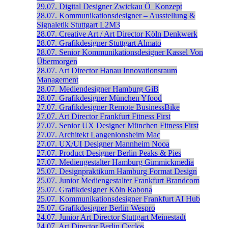
29.07.
Digital Designer
Zwickau
Ö_Konzept
28.07.
Kommunikationsdesigner – Ausstellung &
Signaletik
Stuttgart
L2M3
28.07.
Creative Art / Art Director
Köln
Denkwerk
28.07.
Grafikdesigner
Stuttgart
Almato
28.07.
Senior Kommunikations­designer
Kassel
Von
Übermorgen
28.07.
Art Director
Hanau
Innovationsraum
Management
28.07.
Mediendesigner
Hamburg
GiB
28.07.
Grafikdesigner
München
Yfood
27.07.
Grafikdesigner
Remote
BusinessBike
27.07.
Art Director
Frankfurt
Fitness First
27.07.
Senior UX Designer
München
Fitness First
27.07.
Architekt
Langenlonsheim
Mac
27.07.
UX/UI Designer
Mannheim
Nooa
27.07.
Product Designer
Berlin
Peaks & Pies
27.07.
Mediengestalter
Hamburg
Gimmickmedia
25.07.
Designpraktikum
Hamburg
Format Design
25.07.
Junior Mediengestalter
Frankfurt
Brandcom
25.07.
Grafikdesigner
Köln
Rabona
25.07.
Kommunikationsdesigner
Frankfurt
AI Hub
25.07.
Grafikdesigner
Berlin
Wespro
24.07.
Junior Art Director
Stuttgart
Meinestadt
24.07.
Art Director
Berlin
Cyclos