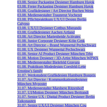
03.08.
Senior Packaging Designer
Hamburg
Hajok
03.08.
Freier Packaging Designer
Hamburg
Hajok
03.08.
Grafikdesigner / Art Director
Buchen
Weiss
03.08.
Mediengestalter
Traunreut
Vochezer
03.08.
Pflichtpraktikum UX/UI Design
Berlin
Calypso
03.08.
UX/UI Designer
Cottbus
Migrando
03.08.
Grafikdesigner
Aachen
Artland
03.08.
Art Director
Marienheide
Activatec
01.08.
Junior Corporate Designer
Köln
Gmk
01.08.
Art Director – Brand
Wuppertal
Pechschwarz
01.08.
UX Designer
Wuppertal
Pechschwarz
01.08.
Senior AI Product Designer
München
Trbo
01.08.
Motion Designer / 3D-Artist
München
WPWA
01.08.
Mediengestalter
Bielefeld
Gravuru
01.08.
Praktikum Modedesign
Coesfeld-Lette
Ernsting’s family
31.07.
Werkstudent Grafikdesign
Hamburg
Bonprix
31.07.
Art Director / Kommunikationsdesigner
München
Myposter
31.07.
Mediengestalter
Marsberg
Ritzenhoff
31.07.
UI/Motion Designer
München
Bertrandt
31.07.
Senior UX / Digital Product Designer
Berlin
Taikonauten
31.07.
Senior UX/UI Designer
München
Cpu