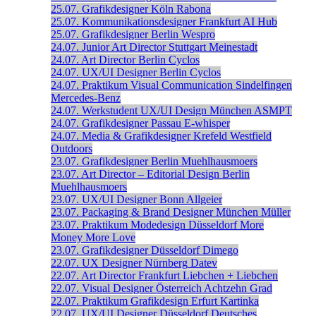
25.07.
Grafikdesigner
Köln
Rabona
25.07.
Kommunikationsdesigner
Frankfurt
AI Hub
25.07.
Grafikdesigner
Berlin
Wespro
24.07.
Junior Art Director
Stuttgart
Meinestadt
24.07.
Art Director
Berlin
Cyclos
24.07.
UX/UI Designer
Berlin
Cyclos
24.07.
Praktikum Visual Communication
Sindelfingen
Mercedes-Benz
24.07.
Werkstudent UX/UI Design
München
ASMPT
24.07.
Grafikdesigner
Passau
E-whisper
24.07.
Media & Grafikdesigner
Krefeld
Westfield
Outdoors
23.07.
Grafikdesigner
Berlin
Muehlhausmoers
23.07.
Art Director – Editorial Design
Berlin
Muehlhausmoers
23.07.
UX/UI Designer
Bonn
Allgeier
23.07.
Packaging & Brand Designer
München
Müller
23.07.
Praktikum Modedesign
Düsseldorf
More
Money More Love
23.07.
Grafikdesigner
Düsseldorf
Dimego
22.07.
UX Designer
Nürnberg
Datev
22.07.
Art Director
Frankfurt
Liebchen + Liebchen
22.07.
Visual Designer
Österreich
Achtzehn Grad
22.07.
Praktikum Grafikdesign
Erfurt
Kartinka
22.07.
UX/UI Designer
Düsseldorf
Deutsches