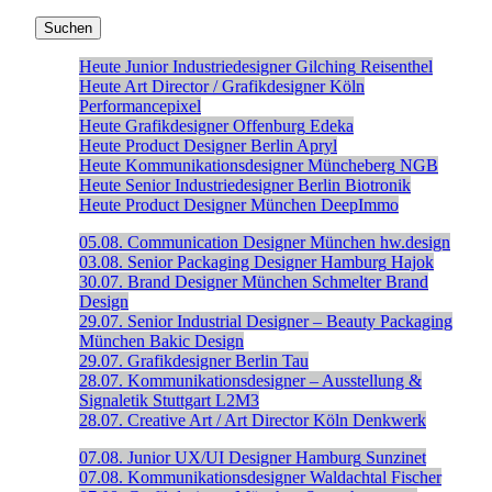
Heute
Junior Industriedesigner
Gilching
Reisenthel
Heute
Art Director / Grafikdesigner
Köln
Performancepixel
Heute
Grafikdesigner
Offenburg
Edeka
Heute
Product Designer
Berlin
Apryl
Heute
Kommunikationsdesigner
Müncheberg
NGB
Heute
Senior Industriedesigner
Berlin
Biotronik
Heute
Product Designer
München
DeepImmo
05.08.
Communication Designer
München
hw.design
03.08.
Senior Packaging Designer
Hamburg
Hajok
30.07.
Brand Designer
München
Schmelter Brand
Design
29.07.
Senior Industrial Designer – Beauty Packaging
München
Bakic Design
29.07.
Grafikdesigner
Berlin
Tau
28.07.
Kommunikationsdesigner – Ausstellung &
Signaletik
Stuttgart
L2M3
28.07.
Creative Art / Art Director
Köln
Denkwerk
07.08.
Junior UX/UI Designer
Hamburg
Sunzinet
07.08.
Kommunikationsdesigner
Waldachtal
Fischer