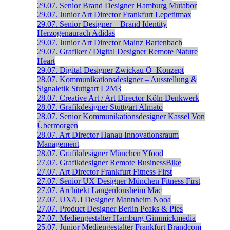
29.07.
Senior Brand Designer
Hamburg
Mutabor
29.07.
Junior Art Director
Frankfurt
Lepetitmax
29.07.
Senior Designer – Brand Identity
Herzogenaurach
Adidas
29.07.
Junior Art Director
Mainz
Bartenbach
29.07.
Grafiker / Digital Designer
Remote
Nature
Heart
29.07.
Digital Designer
Zwickau
Ö_Konzept
28.07.
Kommunikationsdesigner – Ausstellung &
Signaletik
Stuttgart
L2M3
28.07.
Creative Art / Art Director
Köln
Denkwerk
28.07.
Grafikdesigner
Stuttgart
Almato
28.07.
Senior Kommunikations­designer
Kassel
Von
Übermorgen
28.07.
Art Director
Hanau
Innovationsraum
Management
28.07.
Grafikdesigner
München
Yfood
27.07.
Grafikdesigner
Remote
BusinessBike
27.07.
Art Director
Frankfurt
Fitness First
27.07.
Senior UX Designer
München
Fitness First
27.07.
Architekt
Langenlonsheim
Mac
27.07.
UX/UI Designer
Mannheim
Nooa
27.07.
Product Designer
Berlin
Peaks & Pies
27.07.
Mediengestalter
Hamburg
Gimmickmedia
25.07.
Junior Mediengestalter
Frankfurt
Brandcom