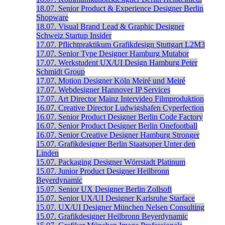
18.07.
Senior Product & Experience Designer
Berlin
Shopware
18.07.
Visual Brand Lead & Graphic Designer
Schweiz
Startup Insider
17.07.
Pflichtpraktikum Grafikdesign
Stuttgart
L2M3
17.07.
Senior Type Designer
Hamburg
Mutabor
17.07.
Werkstudent UX/UI Design
Hamburg
Peter
Schmidt Group
17.07.
Motion Designer
Köln
Meiré und Meiré
17.07.
Webdesigner
Hannover
IP Services
17.07.
Art Director
Mainz
Intervideo Filmproduktion
16.07.
Creative Director
Ludwigshafen
Cyperfection
16.07.
Senior Product Designer
Berlin
Code Factory
16.07.
Senior Product Designer
Berlin
Onefootball
16.07.
Senior Creative Designer
Hamburg
Stronger
15.07.
Grafikdesigner
Berlin
Staatsoper Unter den
Linden
15.07.
Packaging Designer
Wörrstadt
Platinum
15.07.
Junior Product Designer
Heilbronn
Beyerdynamic
15.07.
Senior UX Designer
Berlin
Zollsoft
15.07.
Senior UX/UI Designer
Karlsruhe
Starface
15.07.
UX/UI Designer
München
Nelsen Consulting
15.07.
Grafikdesigner
Heilbronn
Beyerdynamic