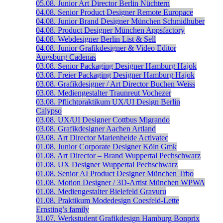
05.08.
Junior Art Director
Berlin
Nüchtern
04.08.
Senior Product Designer
Remote
Europace
04.08.
Junior Brand Designer
München
Schmidhuber
04.08.
Product Designer
München
Appsfactory
04.08.
Webdesigner
Berlin
List & Sell
04.08.
Junior Grafikdesigner & Video Editor
Augsburg
Cadenas
03.08.
Senior Packaging Designer
Hamburg
Hajok
03.08.
Freier Packaging Designer
Hamburg
Hajok
03.08.
Grafikdesigner / Art Director
Buchen
Weiss
03.08.
Mediengestalter
Traunreut
Vochezer
03.08.
Pflichtpraktikum UX/UI Design
Berlin
Calypso
03.08.
UX/UI Designer
Cottbus
Migrando
03.08.
Grafikdesigner
Aachen
Artland
03.08.
Art Director
Marienheide
Activatec
01.08.
Junior Corporate Designer
Köln
Gmk
01.08.
Art Director – Brand
Wuppertal
Pechschwarz
01.08.
UX Designer
Wuppertal
Pechschwarz
01.08.
Senior AI Product Designer
München
Trbo
01.08.
Motion Designer / 3D-Artist
München
WPWA
01.08.
Mediengestalter
Bielefeld
Gravuru
01.08.
Praktikum Modedesign
Coesfeld-Lette
Ernsting’s family
31.07.
Werkstudent Grafikdesign
Hamburg
Bonprix