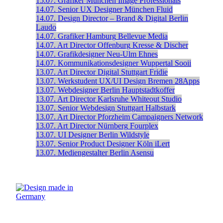
15.07.
Grafiker
München
Image Professionals
14.07.
Senior UX Designer
München
Fluid
14.07.
Design Director – Brand & Digital
Berlin
Laudo
14.07.
Grafiker
Hamburg
Bellevue Media
14.07.
Art Director
Offenburg
Kresse & Discher
14.07.
Grafikdesigner
Neu-Ulm
Ehnes
14.07.
Kommunikationsdesigner
Wuppertal
Sooii
13.07.
Art Director Digital
Stuttgart
Fridie
13.07.
Werkstudent UX/UI Design
Bremen
28Apps
13.07.
Webdesigner
Berlin
Hauptstadtkoffer
13.07.
Art Director
Karlsruhe
Whiteout Studio
13.07.
Senior Webdesign
Stuttgart
Halbstark
13.07.
Art Director
Pforzheim
Campaigners Network
13.07.
Art Director
Nürnberg
Fourplex
13.07.
UI Designer
Berlin
Wildstyle
13.07.
Senior Product Designer
Köln
iLert
13.07.
Mediengestalter
Berlin
Asensu