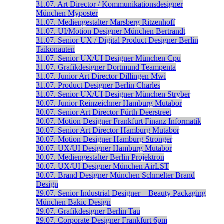
31.07.
Art Director / Kommunikationsdesigner
München
Myposter
31.07.
Mediengestalter
Marsberg
Ritzenhoff
31.07.
UI/Motion Designer
München
Bertrandt
31.07.
Senior UX / Digital Product Designer
Berlin
Taikonauten
31.07.
Senior UX/UI Designer
München
Cpu
31.07.
Grafikdesigner
Dortmund
Teampenta
31.07.
Junior Art Director
Dillingen
Mwi
31.07.
Product Designer
Berlin
Charles
31.07.
Senior UX/UI Designer
München
Stryber
30.07.
Junior Reinzeichner
Hamburg
Mutabor
30.07.
Senior Art Director
Fürth
Deerstreet
30.07.
Motion Designer
Frankfurt
Finanz Informatik
30.07.
Senior Art Director
Hamburg
Mutabor
30.07.
Motion Designer
Hamburg
Stronger
30.07.
UX/UI Designer
Hamburg
Mutabor
30.07.
Mediengestalter
Berlin
Projektron
30.07.
UX/UI Designer
München
AirLST
30.07.
Brand Designer
München
Schmelter Brand
Design
29.07.
Senior Industrial Designer – Beauty Packaging
München
Bakic Design
29.07.
Grafikdesigner
Berlin
Tau
29.07.
Corporate Designer
Frankfurt
6pm