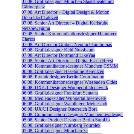
07.08.
Grafikdesigner
München
Staatstheater am
Gärtnerplatz
07.08.
Art Director – Digital Design & Motion
Düsseldorf
Taktzeit
07.08.
Senior Art Director – Digital
Karlsruhe
Netzbewegung
07.08.
Senior Kommunikationsdesigner
Hannover
Clarios
07.08.
Art Director
Graben-Neudorf
Fanthomas
07.08.
Grafikdesigner
Kehl
Nussbaum
07.08.
Art Director
Dortmund
LikeYaa
07.08.
Senior Art Director – Digital
Essen
Heyst
06.08.
Kommunikationsdesigner
München
CSMM
06.08.
Grafikdesigner
Haselünne
Berentzen
06.08.
Produktdesigner
Berlin
Coordination
06.08.
Kommunikationsdesigner
Wiesbaden
Cldes
06.08.
UX/UI Designer
Wuppertal
Ideenwerk
06.08.
Grafikdesigner
Frankfurt
Santana
06.08.
Mediengestalter
Wuppertal
Ideenwerk
06.08.
Grafikdesigner
Waiblingen
Meinestadt
06.08.
UX/UI Designer
Österreich
Bora
05.08.
Communication Designer
München
hw.design
05.08.
Senior Product Designer
Berlin
SumUp
05.08.
Grafikdesigner
Nürnberg
Fourplex
05.08.
Grafikdesigner
München
3c