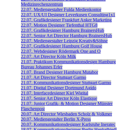
Medizinrechenzentrum
22.07.
Mediengestalter
Fulda
Medienkontor
22.07.
UX/UI Designer
Leverkusen
Consulting1x1
22.07.
Grafikdesigner
Frankfurt
Anker Marketing
22.07.
Motion Designer
Tiefenthal
HTG8
22.07.
Grafikdesigner
Hamburg
BrainersHub
22.07.
Senior Art Director
Hamburg
BrainersHub
22.07.
Mediengestalter
Leipzig
Kreativ&Söhne
22.07.
Grafikdesigner
Hamburg
Golf House
22.07.
Webdesigner
Rödermark
One and O
22.07.
Art Director
Köln
Milk
21.07.
Praktikum Kommunikationsdesign
Hamburg
Bureau Johannes Erler
21.07.
Brand Designer
Hamburg
Mutabor
21.07.
Art Director
Stuttgart
Garmo
21.07.
Kommunikationsdesigner
Stuttgart
Garmo
21.07.
Digital Designer
Dortmund
Agido
21.07.
Interfacedesigner
Kiel
Wigital
21.07.
Senior Art Director
Köln
Elastique
21.07.
Junior Grafik- & Motion Designer
Münster
Flaschenpost
20.07.
Art Director
Wiesbaden
Scholz & Volkmer
20.07.
Mediengestalter
Berlin
X-Press
20.07.
Kommunikationsdesigner
Karlsruhe
Ineratec
18.07.
Kommunikationsdesigner
Berlin
Henkelhiedl