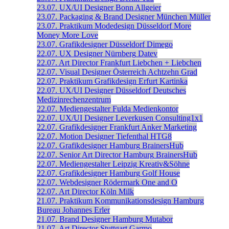
23.07.
UX/UI Designer
Bonn
Allgeier
23.07.
Packaging & Brand Designer
München
Müller
23.07.
Praktikum Modedesign
Düsseldorf
More
Money More Love
23.07.
Grafikdesigner
Düsseldorf
Dimego
22.07.
UX Designer
Nürnberg
Datev
22.07.
Art Director
Frankfurt
Liebchen + Liebchen
22.07.
Visual Designer
Österreich
Achtzehn Grad
22.07.
Praktikum Grafikdesign
Erfurt
Kartinka
22.07.
UX/UI Designer
Düsseldorf
Deutsches
Medizinrechenzentrum
22.07.
Mediengestalter
Fulda
Medienkontor
22.07.
UX/UI Designer
Leverkusen
Consulting1x1
22.07.
Grafikdesigner
Frankfurt
Anker Marketing
22.07.
Motion Designer
Tiefenthal
HTG8
22.07.
Grafikdesigner
Hamburg
BrainersHub
22.07.
Senior Art Director
Hamburg
BrainersHub
22.07.
Mediengestalter
Leipzig
Kreativ&Söhne
22.07.
Grafikdesigner
Hamburg
Golf House
22.07.
Webdesigner
Rödermark
One and O
22.07.
Art Director
Köln
Milk
21.07.
Praktikum Kommunikationsdesign
Hamburg
Bureau Johannes Erler
21.07.
Brand Designer
Hamburg
Mutabor
21.07.
Art Director
Stuttgart
Garmo