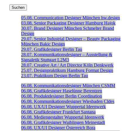
05.08.
Communication Designer
München
hw.design
03.08.
Senior Packaging Designer
Hamburg
Hajok
30.07.
Brand Designer
München
Schmelter Brand
Design
29.07.
Senior Industrial Designer – Beauty Packaging
München
Bakic Design
29.07.
Grafikdesigner
Berlin
Tau
28.07.
Kommunikationsdesigner – Ausstellung &
Signaletik
Stuttgart
L2M3
28.07.
Creative Art / Art Director
Köln
Denkwerk
25.07.
Designpraktikum
Hamburg
Format Design
23.07.
Praktikum Design
Berlin
Tau
06.08.
Kommunikationsdesigner
München
CSMM
06.08.
Grafikdesigner
Haselünne
Berentzen
06.08.
Produktdesigner
Berlin
Coordination
06.08.
Kommunikationsdesigner
Wiesbaden
Cldes
06.08.
UX/UI Designer
Wuppertal
Ideenwerk
06.08.
Grafikdesigner
Frankfurt
Santana
06.08.
Mediengestalter
Wuppertal
Ideenwerk
06.08.
Grafikdesigner
Waiblingen
Meinestadt
06.08.
UX/UI Designer
Österreich
Bora