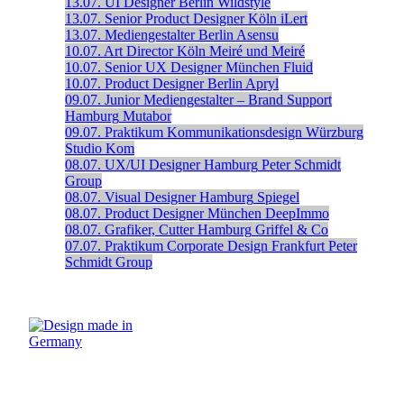
13.07.
UI Designer
Berlin
Wildstyle
13.07.
Senior Product Designer
Köln
iLert
13.07.
Mediengestalter
Berlin
Asensu
10.07.
Art Director
Köln
Meiré und Meiré
10.07.
Senior UX Designer
München
Fluid
10.07.
Product Designer
Berlin
Apryl
09.07.
Junior Mediengestalter – Brand Support
Hamburg
Mutabor
09.07.
Praktikum Kommunikationsdesign
Würzburg
Studio Kom
08.07.
UX/UI Designer
Hamburg
Peter Schmidt
Group
08.07.
Visual Designer
Hamburg
Spiegel
08.07.
Product Designer
München
DeepImmo
08.07.
Grafiker, Cutter
Hamburg
Griffel & Co
07.07.
Praktikum Corporate Design
Frankfurt
Peter
Schmidt Group