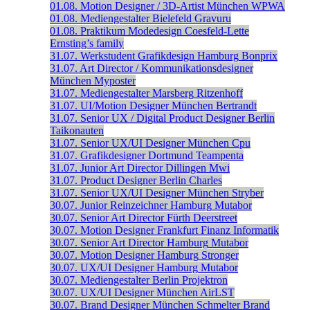
01.08.
Motion Designer / 3D-Artist
München
WPWA
01.08.
Mediengestalter
Bielefeld
Gravuru
01.08.
Praktikum Modedesign
Coesfeld-Lette
Ernsting’s family
31.07.
Werkstudent Grafikdesign
Hamburg
Bonprix
31.07.
Art Director / Kommunikationsdesigner
München
Myposter
31.07.
Mediengestalter
Marsberg
Ritzenhoff
31.07.
UI/Motion Designer
München
Bertrandt
31.07.
Senior UX / Digital Product Designer
Berlin
Taikonauten
31.07.
Senior UX/UI Designer
München
Cpu
31.07.
Grafikdesigner
Dortmund
Teampenta
31.07.
Junior Art Director
Dillingen
Mwi
31.07.
Product Designer
Berlin
Charles
31.07.
Senior UX/UI Designer
München
Stryber
30.07.
Junior Reinzeichner
Hamburg
Mutabor
30.07.
Senior Art Director
Fürth
Deerstreet
30.07.
Motion Designer
Frankfurt
Finanz Informatik
30.07.
Senior Art Director
Hamburg
Mutabor
30.07.
Motion Designer
Hamburg
Stronger
30.07.
UX/UI Designer
Hamburg
Mutabor
30.07.
Mediengestalter
Berlin
Projektron
30.07.
UX/UI Designer
München
AirLST
30.07.
Brand Designer
München
Schmelter Brand