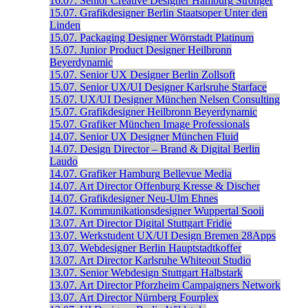
16.07.
Senior Creative Designer
Hamburg
Stronger
15.07.
Grafikdesigner
Berlin
Staatsoper Unter den
Linden
15.07.
Packaging Designer
Wörrstadt
Platinum
15.07.
Junior Product Designer
Heilbronn
Beyerdynamic
15.07.
Senior UX Designer
Berlin
Zollsoft
15.07.
Senior UX/UI Designer
Karlsruhe
Starface
15.07.
UX/UI Designer
München
Nelsen Consulting
15.07.
Grafikdesigner
Heilbronn
Beyerdynamic
15.07.
Grafiker
München
Image Professionals
14.07.
Senior UX Designer
München
Fluid
14.07.
Design Director – Brand & Digital
Berlin
Laudo
14.07.
Grafiker
Hamburg
Bellevue Media
14.07.
Art Director
Offenburg
Kresse & Discher
14.07.
Grafikdesigner
Neu-Ulm
Ehnes
14.07.
Kommunikationsdesigner
Wuppertal
Sooii
13.07.
Art Director Digital
Stuttgart
Fridie
13.07.
Werkstudent UX/UI Design
Bremen
28Apps
13.07.
Webdesigner
Berlin
Hauptstadtkoffer
13.07.
Art Director
Karlsruhe
Whiteout Studio
13.07.
Senior Webdesign
Stuttgart
Halbstark
13.07.
Art Director
Pforzheim
Campaigners Network
13.07.
Art Director
Nürnberg
Fourplex