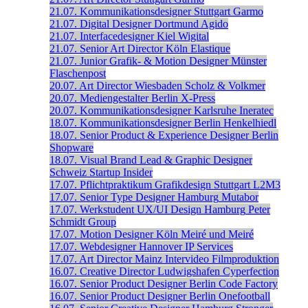
21.07.
Kommunikationsdesigner
Stuttgart
Garmo
21.07.
Digital Designer
Dortmund
Agido
21.07.
Interfacedesigner
Kiel
Wigital
21.07.
Senior Art Director
Köln
Elastique
21.07.
Junior Grafik- & Motion Designer
Münster
Flaschenpost
20.07.
Art Director
Wiesbaden
Scholz & Volkmer
20.07.
Mediengestalter
Berlin
X-Press
20.07.
Kommunikationsdesigner
Karlsruhe
Ineratec
18.07.
Kommunikationsdesigner
Berlin
Henkelhiedl
18.07.
Senior Product & Experience Designer
Berlin
Shopware
18.07.
Visual Brand Lead & Graphic Designer
Schweiz
Startup Insider
17.07.
Pflichtpraktikum Grafikdesign
Stuttgart
L2M3
17.07.
Senior Type Designer
Hamburg
Mutabor
17.07.
Werkstudent UX/UI Design
Hamburg
Peter
Schmidt Group
17.07.
Motion Designer
Köln
Meiré und Meiré
17.07.
Webdesigner
Hannover
IP Services
17.07.
Art Director
Mainz
Intervideo Filmproduktion
16.07.
Creative Director
Ludwigshafen
Cyperfection
16.07.
Senior Product Designer
Berlin
Code Factory
16.07.
Senior Product Designer
Berlin
Onefootball