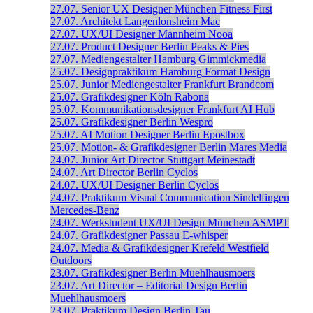
27.07.
Senior UX Designer
München
Fitness First
27.07.
Architekt
Langenlonsheim
Mac
27.07.
UX/UI Designer
Mannheim
Nooa
27.07.
Product Designer
Berlin
Peaks & Pies
27.07.
Mediengestalter
Hamburg
Gimmickmedia
25.07.
Designpraktikum
Hamburg
Format Design
25.07.
Junior Mediengestalter
Frankfurt
Brandcom
25.07.
Grafikdesigner
Köln
Rabona
25.07.
Kommunikationsdesigner
Frankfurt
AI Hub
25.07.
Grafikdesigner
Berlin
Wespro
25.07.
AI Motion Designer
Berlin
Epostbox
25.07.
Motion- & Grafikdesigner
Berlin
Mares Media
24.07.
Junior Art Director
Stuttgart
Meinestadt
24.07.
Art Director
Berlin
Cyclos
24.07.
UX/UI Designer
Berlin
Cyclos
24.07.
Praktikum Visual Communication
Sindelfingen
Mercedes-Benz
24.07.
Werkstudent UX/UI Design
München
ASMPT
24.07.
Grafikdesigner
Passau
E-whisper
24.07.
Media & Grafikdesigner
Krefeld
Westfield
Outdoors
23.07.
Grafikdesigner
Berlin
Muehlhausmoers
23.07.
Art Director – Editorial Design
Berlin
Muehlhausmoers
23.07.
Praktikum Design
Berlin
Tau