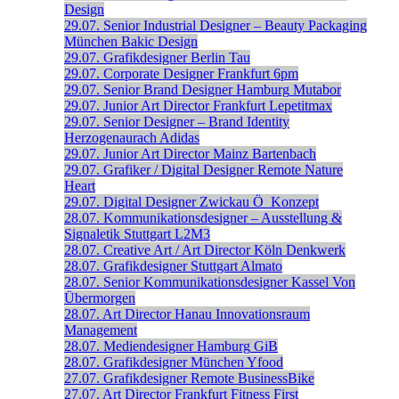
Design
29.07.
Senior Industrial Designer – Beauty Packaging
München
Bakic Design
29.07.
Grafikdesigner
Berlin
Tau
29.07.
Corporate Designer
Frankfurt
6pm
29.07.
Senior Brand Designer
Hamburg
Mutabor
29.07.
Junior Art Director
Frankfurt
Lepetitmax
29.07.
Senior Designer – Brand Identity
Herzogenaurach
Adidas
29.07.
Junior Art Director
Mainz
Bartenbach
29.07.
Grafiker / Digital Designer
Remote
Nature
Heart
29.07.
Digital Designer
Zwickau
Ö_Konzept
28.07.
Kommunikationsdesigner – Ausstellung &
Signaletik
Stuttgart
L2M3
28.07.
Creative Art / Art Director
Köln
Denkwerk
28.07.
Grafikdesigner
Stuttgart
Almato
28.07.
Senior Kommunikations­designer
Kassel
Von
Übermorgen
28.07.
Art Director
Hanau
Innovationsraum
Management
28.07.
Mediendesigner
Hamburg
GiB
28.07.
Grafikdesigner
München
Yfood
27.07.
Grafikdesigner
Remote
BusinessBike
27.07.
Art Director
Frankfurt
Fitness First