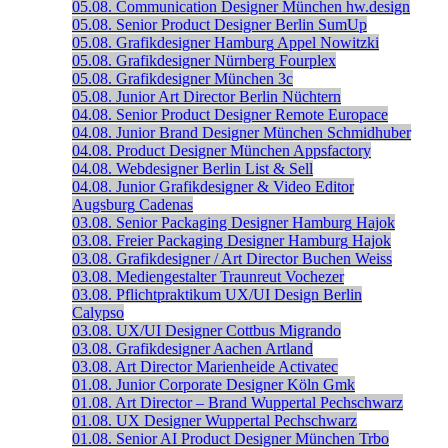
05.08.
Communication Designer
München
hw.design
05.08.
Senior Product Designer
Berlin
SumUp
05.08.
Grafikdesigner
Hamburg
Appel Nowitzki
05.08.
Grafikdesigner
Nürnberg
Fourplex
05.08.
Grafikdesigner
München
3c
05.08.
Junior Art Director
Berlin
Nüchtern
04.08.
Senior Product Designer
Remote
Europace
04.08.
Junior Brand Designer
München
Schmidhuber
04.08.
Product Designer
München
Appsfactory
04.08.
Webdesigner
Berlin
List & Sell
04.08.
Junior Grafikdesigner & Video Editor
Augsburg
Cadenas
03.08.
Senior Packaging Designer
Hamburg
Hajok
03.08.
Freier Packaging Designer
Hamburg
Hajok
03.08.
Grafikdesigner / Art Director
Buchen
Weiss
03.08.
Mediengestalter
Traunreut
Vochezer
03.08.
Pflichtpraktikum UX/UI Design
Berlin
Calypso
03.08.
UX/UI Designer
Cottbus
Migrando
03.08.
Grafikdesigner
Aachen
Artland
03.08.
Art Director
Marienheide
Activatec
01.08.
Junior Corporate Designer
Köln
Gmk
01.08.
Art Director – Brand
Wuppertal
Pechschwarz
01.08.
UX Designer
Wuppertal
Pechschwarz
01.08.
Senior AI Product Designer
München
Trbo