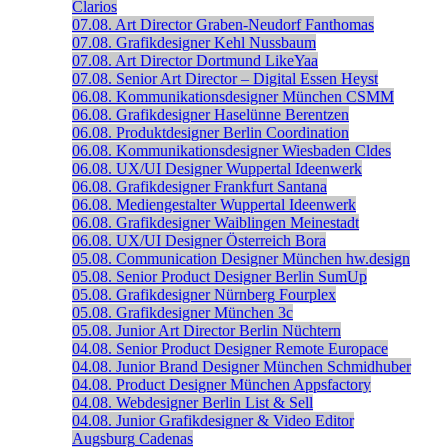
Clarios
07.08.
Art Director
Graben-Neudorf
Fanthomas
07.08.
Grafikdesigner
Kehl
Nussbaum
07.08.
Art Director
Dortmund
LikeYaa
07.08.
Senior Art Director – Digital
Essen
Heyst
06.08.
Kommunikationsdesigner
München
CSMM
06.08.
Grafikdesigner
Haselünne
Berentzen
06.08.
Produktdesigner
Berlin
Coordination
06.08.
Kommunikationsdesigner
Wiesbaden
Cldes
06.08.
UX/UI Designer
Wuppertal
Ideenwerk
06.08.
Grafikdesigner
Frankfurt
Santana
06.08.
Mediengestalter
Wuppertal
Ideenwerk
06.08.
Grafikdesigner
Waiblingen
Meinestadt
06.08.
UX/UI Designer
Österreich
Bora
05.08.
Communication Designer
München
hw.design
05.08.
Senior Product Designer
Berlin
SumUp
05.08.
Grafikdesigner
Nürnberg
Fourplex
05.08.
Grafikdesigner
München
3c
05.08.
Junior Art Director
Berlin
Nüchtern
04.08.
Senior Product Designer
Remote
Europace
04.08.
Junior Brand Designer
München
Schmidhuber
04.08.
Product Designer
München
Appsfactory
04.08.
Webdesigner
Berlin
List & Sell
04.08.
Junior Grafikdesigner & Video Editor
Augsburg
Cadenas