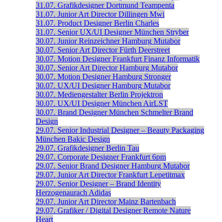
31.07.
Grafikdesigner
Dortmund
Teampenta
31.07.
Junior Art Director
Dillingen
Mwi
31.07.
Product Designer
Berlin
Charles
31.07.
Senior UX/UI Designer
München
Stryber
30.07.
Junior Reinzeichner
Hamburg
Mutabor
30.07.
Senior Art Director
Fürth
Deerstreet
30.07.
Motion Designer
Frankfurt
Finanz Informatik
30.07.
Senior Art Director
Hamburg
Mutabor
30.07.
Motion Designer
Hamburg
Stronger
30.07.
UX/UI Designer
Hamburg
Mutabor
30.07.
Mediengestalter
Berlin
Projektron
30.07.
UX/UI Designer
München
AirLST
30.07.
Brand Designer
München
Schmelter Brand
Design
29.07.
Senior Industrial Designer – Beauty Packaging
München
Bakic Design
29.07.
Grafikdesigner
Berlin
Tau
29.07.
Corporate Designer
Frankfurt
6pm
29.07.
Senior Brand Designer
Hamburg
Mutabor
29.07.
Junior Art Director
Frankfurt
Lepetitmax
29.07.
Senior Designer – Brand Identity
Herzogenaurach
Adidas
29.07.
Junior Art Director
Mainz
Bartenbach
29.07.
Grafiker / Digital Designer
Remote
Nature
Heart