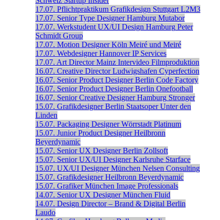
Schweiz
Startup Insider
17.07.
Pflichtpraktikum Grafikdesign
Stuttgart
L2M3
17.07.
Senior Type Designer
Hamburg
Mutabor
17.07.
Werkstudent UX/UI Design
Hamburg
Peter
Schmidt Group
17.07.
Motion Designer
Köln
Meiré und Meiré
17.07.
Webdesigner
Hannover
IP Services
17.07.
Art Director
Mainz
Intervideo Filmproduktion
16.07.
Creative Director
Ludwigshafen
Cyperfection
16.07.
Senior Product Designer
Berlin
Code Factory
16.07.
Senior Product Designer
Berlin
Onefootball
16.07.
Senior Creative Designer
Hamburg
Stronger
15.07.
Grafikdesigner
Berlin
Staatsoper Unter den
Linden
15.07.
Packaging Designer
Wörrstadt
Platinum
15.07.
Junior Product Designer
Heilbronn
Beyerdynamic
15.07.
Senior UX Designer
Berlin
Zollsoft
15.07.
Senior UX/UI Designer
Karlsruhe
Starface
15.07.
UX/UI Designer
München
Nelsen Consulting
15.07.
Grafikdesigner
Heilbronn
Beyerdynamic
15.07.
Grafiker
München
Image Professionals
14.07.
Senior UX Designer
München
Fluid
14.07.
Design Director – Brand & Digital
Berlin
Laudo