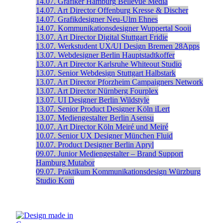
14.07.
Grafiker
Hamburg
Bellevue Media
14.07.
Art Director
Offenburg
Kresse & Discher
14.07.
Grafikdesigner
Neu-Ulm
Ehnes
14.07.
Kommunikationsdesigner
Wuppertal
Sooii
13.07.
Art Director Digital
Stuttgart
Fridie
13.07.
Werkstudent UX/UI Design
Bremen
28Apps
13.07.
Webdesigner
Berlin
Hauptstadtkoffer
13.07.
Art Director
Karlsruhe
Whiteout Studio
13.07.
Senior Webdesign
Stuttgart
Halbstark
13.07.
Art Director
Pforzheim
Campaigners Network
13.07.
Art Director
Nürnberg
Fourplex
13.07.
UI Designer
Berlin
Wildstyle
13.07.
Senior Product Designer
Köln
iLert
13.07.
Mediengestalter
Berlin
Asensu
10.07.
Art Director
Köln
Meiré und Meiré
10.07.
Senior UX Designer
München
Fluid
10.07.
Product Designer
Berlin
Apryl
09.07.
Junior Mediengestalter – Brand Support
Hamburg
Mutabor
09.07.
Praktikum Kommunikationsdesign
Würzburg
Studio Kom