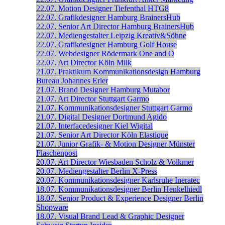
22.07.
Motion Designer
Tiefenthal
HTG8
22.07.
Grafikdesigner
Hamburg
BrainersHub
22.07.
Senior Art Director
Hamburg
BrainersHub
22.07.
Mediengestalter
Leipzig
Kreativ&Söhne
22.07.
Grafikdesigner
Hamburg
Golf House
22.07.
Webdesigner
Rödermark
One and O
22.07.
Art Director
Köln
Milk
21.07.
Praktikum Kommunikationsdesign
Hamburg
Bureau Johannes Erler
21.07.
Brand Designer
Hamburg
Mutabor
21.07.
Art Director
Stuttgart
Garmo
21.07.
Kommunikationsdesigner
Stuttgart
Garmo
21.07.
Digital Designer
Dortmund
Agido
21.07.
Interfacedesigner
Kiel
Wigital
21.07.
Senior Art Director
Köln
Elastique
21.07.
Junior Grafik- & Motion Designer
Münster
Flaschenpost
20.07.
Art Director
Wiesbaden
Scholz & Volkmer
20.07.
Mediengestalter
Berlin
X-Press
20.07.
Kommunikationsdesigner
Karlsruhe
Ineratec
18.07.
Kommunikationsdesigner
Berlin
Henkelhiedl
18.07.
Senior Product & Experience Designer
Berlin
Shopware
18.07.
Visual Brand Lead & Graphic Designer