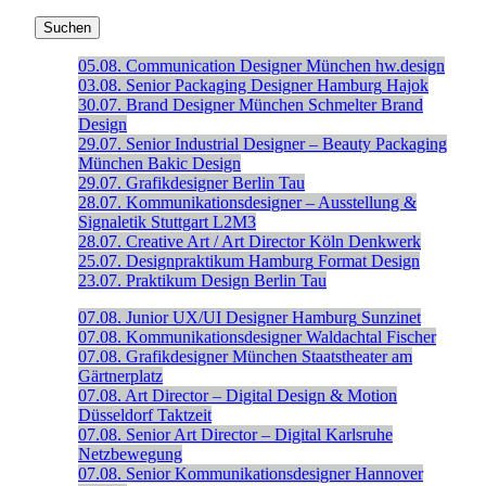
05.08.
Communication Designer
München
hw.design
03.08.
Senior Packaging Designer
Hamburg
Hajok
30.07.
Brand Designer
München
Schmelter Brand
Design
29.07.
Senior Industrial Designer – Beauty Packaging
München
Bakic Design
29.07.
Grafikdesigner
Berlin
Tau
28.07.
Kommunikationsdesigner – Ausstellung &
Signaletik
Stuttgart
L2M3
28.07.
Creative Art / Art Director
Köln
Denkwerk
25.07.
Designpraktikum
Hamburg
Format Design
23.07.
Praktikum Design
Berlin
Tau
07.08.
Junior UX/UI Designer
Hamburg
Sunzinet
07.08.
Kommunikationsdesigner
Waldachtal
Fischer
07.08.
Grafikdesigner
München
Staatstheater am
Gärtnerplatz
07.08.
Art Director – Digital Design & Motion
Düsseldorf
Taktzeit
07.08.
Senior Art Director – Digital
Karlsruhe
Netzbewegung
07.08.
Senior Kommunikationsdesigner
Hannover