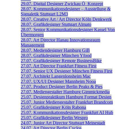
29.07.
Digital Designer
Zwickau
Ö_Konzept
28.07.
Kommunikationsdesigner – Ausstellung &
Signaletik
Stuttgart
L2M3
28.07.
Creative Art / Art Director
Köln
Denkwerk
28.07.
Grafikdesigner
Stuttgart
Almato
28.07.
Senior Kommunikations­designer
Kassel
Von
Übermorgen
28.07.
Art Director
Hanau
Innovationsraum
Management
28.07.
Mediendesigner
Hamburg
GiB
28.07.
Grafikdesigner
München
Yfood
27.07.
Grafikdesigner
Remote
BusinessBike
27.07.
Art Director
Frankfurt
Fitness First
27.07.
Senior UX Designer
München
Fitness First
27.07.
Architekt
Langenlonsheim
Mac
27.07.
UX/UI Designer
Mannheim
Nooa
27.07.
Product Designer
Berlin
Peaks & Pies
27.07.
Mediengestalter
Hamburg
Gimmickmedia
25.07.
Designpraktikum
Hamburg
Format Design
25.07.
Junior Mediengestalter
Frankfurt
Brandcom
25.07.
Grafikdesigner
Köln
Rabona
25.07.
Kommunikationsdesigner
Frankfurt
AI Hub
25.07.
Grafikdesigner
Berlin
Wespro
24.07.
Junior Art Director
Stuttgart
Meinestadt
24.07.
Art Director
Berlin
Cyclos