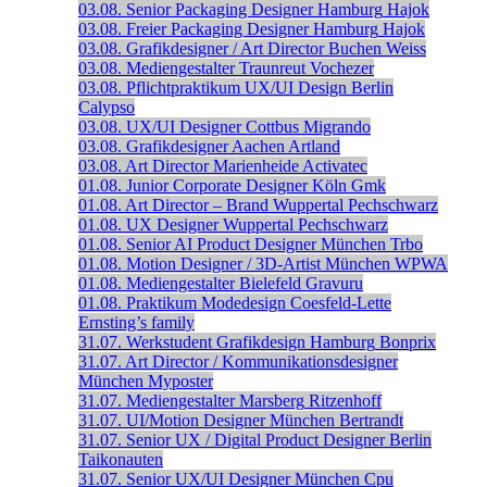
03.08.
Senior Packaging Designer
Hamburg
Hajok
03.08.
Freier Packaging Designer
Hamburg
Hajok
03.08.
Grafikdesigner / Art Director
Buchen
Weiss
03.08.
Mediengestalter
Traunreut
Vochezer
03.08.
Pflichtpraktikum UX/UI Design
Berlin
Calypso
03.08.
UX/UI Designer
Cottbus
Migrando
03.08.
Grafikdesigner
Aachen
Artland
03.08.
Art Director
Marienheide
Activatec
01.08.
Junior Corporate Designer
Köln
Gmk
01.08.
Art Director – Brand
Wuppertal
Pechschwarz
01.08.
UX Designer
Wuppertal
Pechschwarz
01.08.
Senior AI Product Designer
München
Trbo
01.08.
Motion Designer / 3D-Artist
München
WPWA
01.08.
Mediengestalter
Bielefeld
Gravuru
01.08.
Praktikum Modedesign
Coesfeld-Lette
Ernsting’s family
31.07.
Werkstudent Grafikdesign
Hamburg
Bonprix
31.07.
Art Director / Kommunikationsdesigner
München
Myposter
31.07.
Mediengestalter
Marsberg
Ritzenhoff
31.07.
UI/Motion Designer
München
Bertrandt
31.07.
Senior UX / Digital Product Designer
Berlin
Taikonauten
31.07.
Senior UX/UI Designer
München
Cpu