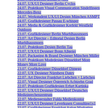
24.07.
UX/UI Designer
Berlin
Cyclos
24.07.
Praktikum Visual Communication
Sindelfingen
Mercedes-Benz
24.07.
Werkstudent UX/UI Design
München
ASMPT
24.07.
Grafikdesigner
Passau
E-whisper
24.07.
Media & Grafikdesigner
Krefeld
Westfield
Outdoors
23.07.
Grafikdesigner
Berlin
Muehlhausmoers
23.07.
Art Director – Editorial Design
Berlin
Muehlhausmoers
23.07.
Praktikum Design
Berlin
Tau
23.07.
UX/UI Designer
Bonn
Allgeier
23.07.
Packaging & Brand Designer
München
Müller
23.07.
Praktikum Modedesign
Düsseldorf
More
Money More Love
23.07.
Grafikdesigner
Düsseldorf
Dimego
22.07.
UX Designer
Nürnberg
Datev
22.07.
Art Director
Frankfurt
Liebchen + Liebchen
22.07.
Visual Designer
Österreich
Achtzehn Grad
22.07.
Praktikum Grafikdesign
Erfurt
Kartinka
22.07.
UX/UI Designer
Düsseldorf
Deutsches
Medizinrechenzentrum
22.07.
Mediengestalter
Fulda
Medienkontor
22.07.
UX/UI Designer
Leverkusen
Consulting1x1
22.07.
Grafikdesigner
Frankfurt
Anker Marketing