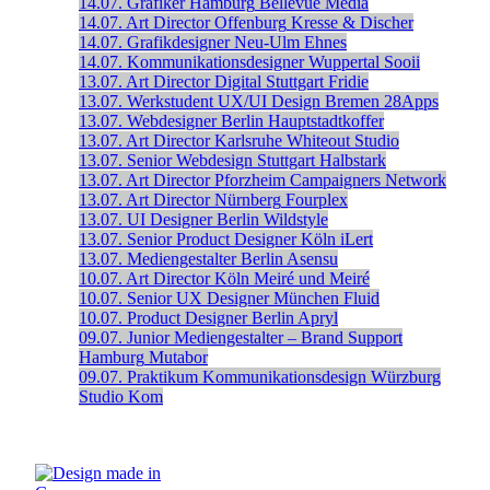
14.07.
Grafiker
Hamburg
Bellevue Media
14.07.
Art Director
Offenburg
Kresse & Discher
14.07.
Grafikdesigner
Neu-Ulm
Ehnes
14.07.
Kommunikationsdesigner
Wuppertal
Sooii
13.07.
Art Director Digital
Stuttgart
Fridie
13.07.
Werkstudent UX/UI Design
Bremen
28Apps
13.07.
Webdesigner
Berlin
Hauptstadtkoffer
13.07.
Art Director
Karlsruhe
Whiteout Studio
13.07.
Senior Webdesign
Stuttgart
Halbstark
13.07.
Art Director
Pforzheim
Campaigners Network
13.07.
Art Director
Nürnberg
Fourplex
13.07.
UI Designer
Berlin
Wildstyle
13.07.
Senior Product Designer
Köln
iLert
13.07.
Mediengestalter
Berlin
Asensu
10.07.
Art Director
Köln
Meiré und Meiré
10.07.
Senior UX Designer
München
Fluid
10.07.
Product Designer
Berlin
Apryl
09.07.
Junior Mediengestalter – Brand Support
Hamburg
Mutabor
09.07.
Praktikum Kommunikationsdesign
Würzburg
Studio Kom