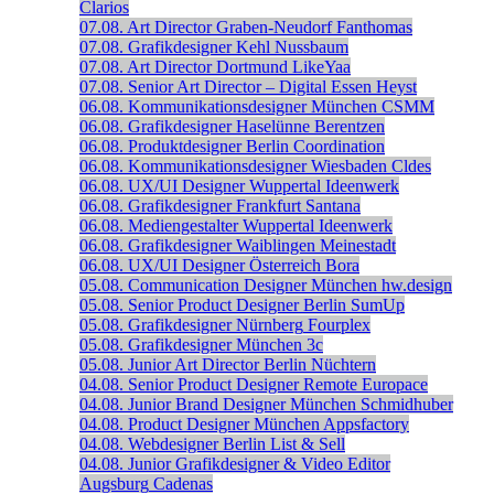
Clarios
07.08.
Art Director
Graben-Neudorf
Fanthomas
07.08.
Grafikdesigner
Kehl
Nussbaum
07.08.
Art Director
Dortmund
LikeYaa
07.08.
Senior Art Director – Digital
Essen
Heyst
06.08.
Kommunikationsdesigner
München
CSMM
06.08.
Grafikdesigner
Haselünne
Berentzen
06.08.
Produktdesigner
Berlin
Coordination
06.08.
Kommunikationsdesigner
Wiesbaden
Cldes
06.08.
UX/UI Designer
Wuppertal
Ideenwerk
06.08.
Grafikdesigner
Frankfurt
Santana
06.08.
Mediengestalter
Wuppertal
Ideenwerk
06.08.
Grafikdesigner
Waiblingen
Meinestadt
06.08.
UX/UI Designer
Österreich
Bora
05.08.
Communication Designer
München
hw.design
05.08.
Senior Product Designer
Berlin
SumUp
05.08.
Grafikdesigner
Nürnberg
Fourplex
05.08.
Grafikdesigner
München
3c
05.08.
Junior Art Director
Berlin
Nüchtern
04.08.
Senior Product Designer
Remote
Europace
04.08.
Junior Brand Designer
München
Schmidhuber
04.08.
Product Designer
München
Appsfactory
04.08.
Webdesigner
Berlin
List & Sell
04.08.
Junior Grafikdesigner & Video Editor
Augsburg
Cadenas