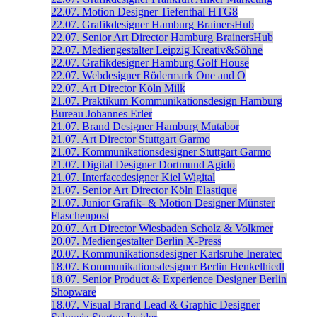
22.07.
Motion Designer
Tiefenthal
HTG8
22.07.
Grafikdesigner
Hamburg
BrainersHub
22.07.
Senior Art Director
Hamburg
BrainersHub
22.07.
Mediengestalter
Leipzig
Kreativ&Söhne
22.07.
Grafikdesigner
Hamburg
Golf House
22.07.
Webdesigner
Rödermark
One and O
22.07.
Art Director
Köln
Milk
21.07.
Praktikum Kommunikationsdesign
Hamburg
Bureau Johannes Erler
21.07.
Brand Designer
Hamburg
Mutabor
21.07.
Art Director
Stuttgart
Garmo
21.07.
Kommunikationsdesigner
Stuttgart
Garmo
21.07.
Digital Designer
Dortmund
Agido
21.07.
Interfacedesigner
Kiel
Wigital
21.07.
Senior Art Director
Köln
Elastique
21.07.
Junior Grafik- & Motion Designer
Münster
Flaschenpost
20.07.
Art Director
Wiesbaden
Scholz & Volkmer
20.07.
Mediengestalter
Berlin
X-Press
20.07.
Kommunikationsdesigner
Karlsruhe
Ineratec
18.07.
Kommunikationsdesigner
Berlin
Henkelhiedl
18.07.
Senior Product & Experience Designer
Berlin
Shopware
18.07.
Visual Brand Lead & Graphic Designer