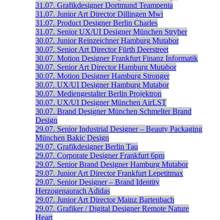
31.07.
Grafikdesigner
Dortmund
Teampenta
31.07.
Junior Art Director
Dillingen
Mwi
31.07.
Product Designer
Berlin
Charles
31.07.
Senior UX/UI Designer
München
Stryber
30.07.
Junior Reinzeichner
Hamburg
Mutabor
30.07.
Senior Art Director
Fürth
Deerstreet
30.07.
Motion Designer
Frankfurt
Finanz Informatik
30.07.
Senior Art Director
Hamburg
Mutabor
30.07.
Motion Designer
Hamburg
Stronger
30.07.
UX/UI Designer
Hamburg
Mutabor
30.07.
Mediengestalter
Berlin
Projektron
30.07.
UX/UI Designer
München
AirLST
30.07.
Brand Designer
München
Schmelter Brand
Design
29.07.
Senior Industrial Designer – Beauty Packaging
München
Bakic Design
29.07.
Grafikdesigner
Berlin
Tau
29.07.
Corporate Designer
Frankfurt
6pm
29.07.
Senior Brand Designer
Hamburg
Mutabor
29.07.
Junior Art Director
Frankfurt
Lepetitmax
29.07.
Senior Designer – Brand Identity
Herzogenaurach
Adidas
29.07.
Junior Art Director
Mainz
Bartenbach
29.07.
Grafiker / Digital Designer
Remote
Nature
Heart