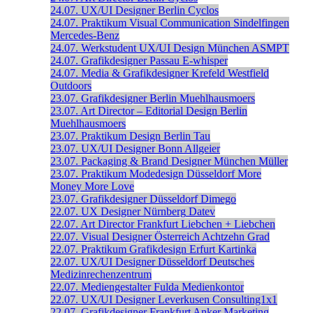
24.07.
UX/UI Designer
Berlin
Cyclos
24.07.
Praktikum Visual Communication
Sindelfingen
Mercedes-Benz
24.07.
Werkstudent UX/UI Design
München
ASMPT
24.07.
Grafikdesigner
Passau
E-whisper
24.07.
Media & Grafikdesigner
Krefeld
Westfield
Outdoors
23.07.
Grafikdesigner
Berlin
Muehlhausmoers
23.07.
Art Director – Editorial Design
Berlin
Muehlhausmoers
23.07.
Praktikum Design
Berlin
Tau
23.07.
UX/UI Designer
Bonn
Allgeier
23.07.
Packaging & Brand Designer
München
Müller
23.07.
Praktikum Modedesign
Düsseldorf
More
Money More Love
23.07.
Grafikdesigner
Düsseldorf
Dimego
22.07.
UX Designer
Nürnberg
Datev
22.07.
Art Director
Frankfurt
Liebchen + Liebchen
22.07.
Visual Designer
Österreich
Achtzehn Grad
22.07.
Praktikum Grafikdesign
Erfurt
Kartinka
22.07.
UX/UI Designer
Düsseldorf
Deutsches
Medizinrechenzentrum
22.07.
Mediengestalter
Fulda
Medienkontor
22.07.
UX/UI Designer
Leverkusen
Consulting1x1
22.07.
Grafikdesigner
Frankfurt
Anker Marketing