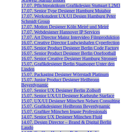
Schweiz
Startup Insider
17.07.
Pflichtpraktikum Grafikdesign
Stuttgart
L2M3
17.07.
Senior Type Designer
Hamburg
Mutabor
17.07.
Werkstudent UX/UI Design
Hamburg
Peter
Schmidt Group
17.07.
Motion Designer
Köln
Meiré und Meiré
17.07.
Webdesigner
Hannover
IP Services
17.07.
Art Director
Mainz
Intervideo Filmproduktion
16.07.
Creative Director
Ludwigshafen
Cyperfection
16.07.
Senior Product Designer
Berlin
Code Factory
16.07.
Senior Product Designer
Berlin
Onefootball
16.07.
Senior Creative Designer
Hamburg
Stronger
15.07.
Grafikdesigner
Berlin
Staatsoper Unter den
Linden
15.07.
Packaging Designer
Wörrstadt
Platinum
15.07.
Junior Product Designer
Heilbronn
Beyerdynamic
15.07.
Senior UX Designer
Berlin
Zollsoft
15.07.
Senior UX/UI Designer
Karlsruhe
Starface
15.07.
UX/UI Designer
München
Nelsen Consulting
15.07.
Grafikdesigner
Heilbronn
Beyerdynamic
15.07.
Grafiker
München
Image Professionals
14.07.
Senior UX Designer
München
Fluid
14.07.
Design Director – Brand & Digital
Berlin
Laudo