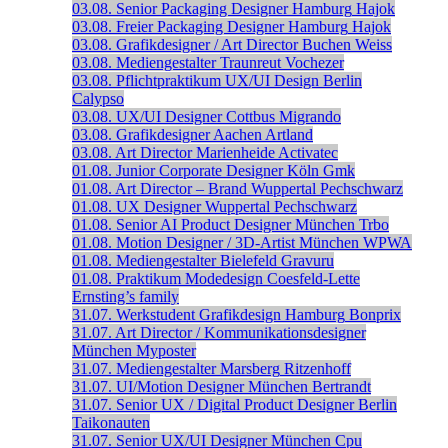
03.08.
Senior Packaging Designer
Hamburg
Hajok
03.08.
Freier Packaging Designer
Hamburg
Hajok
03.08.
Grafikdesigner / Art Director
Buchen
Weiss
03.08.
Mediengestalter
Traunreut
Vochezer
03.08.
Pflichtpraktikum UX/UI Design
Berlin
Calypso
03.08.
UX/UI Designer
Cottbus
Migrando
03.08.
Grafikdesigner
Aachen
Artland
03.08.
Art Director
Marienheide
Activatec
01.08.
Junior Corporate Designer
Köln
Gmk
01.08.
Art Director – Brand
Wuppertal
Pechschwarz
01.08.
UX Designer
Wuppertal
Pechschwarz
01.08.
Senior AI Product Designer
München
Trbo
01.08.
Motion Designer / 3D-Artist
München
WPWA
01.08.
Mediengestalter
Bielefeld
Gravuru
01.08.
Praktikum Modedesign
Coesfeld-Lette
Ernsting’s family
31.07.
Werkstudent Grafikdesign
Hamburg
Bonprix
31.07.
Art Director / Kommunikationsdesigner
München
Myposter
31.07.
Mediengestalter
Marsberg
Ritzenhoff
31.07.
UI/Motion Designer
München
Bertrandt
31.07.
Senior UX / Digital Product Designer
Berlin
Taikonauten
31.07.
Senior UX/UI Designer
München
Cpu