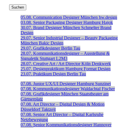
05.08.
Communication Designer
München
hw.design
03.08.
Senior Packaging Designer
Hamburg
Hajok
30.07.
Brand Designer
München
Schmelter Brand
Design
29.07.
Senior Industrial Designer – Beauty Packaging
München
Bakic Design
29.07.
Grafikdesigner
Berlin
Tau
28.07.
Kommunikationsdesigner – Ausstellung &
Signaletik
Stuttgart
L2M3
28.07.
Creative Art / Art Director
Köln
Denkwerk
25.07.
Designpraktikum
Hamburg
Format Design
23.07.
Praktikum Design
Berlin
Tau
07.08.
Junior UX/UI Designer
Hamburg
Sunzinet
07.08.
Kommunikationsdesigner
Waldachtal
Fischer
07.08.
Grafikdesigner
München
Staatstheater am
Gärtnerplatz
07.08.
Art Director – Digital Design & Motion
Düsseldorf
Taktzeit
07.08.
Senior Art Director – Digital
Karlsruhe
Netzbewegung
07.08.
Senior Kommunikationsdesigner
Hannover