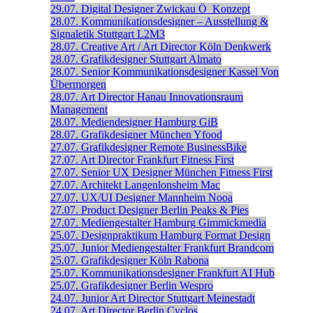
29.07.
Digital Designer
Zwickau
Ö_Konzept
28.07.
Kommunikationsdesigner – Ausstellung &
Signaletik
Stuttgart
L2M3
28.07.
Creative Art / Art Director
Köln
Denkwerk
28.07.
Grafikdesigner
Stuttgart
Almato
28.07.
Senior Kommunikations­designer
Kassel
Von
Übermorgen
28.07.
Art Director
Hanau
Innovationsraum
Management
28.07.
Mediendesigner
Hamburg
GiB
28.07.
Grafikdesigner
München
Yfood
27.07.
Grafikdesigner
Remote
BusinessBike
27.07.
Art Director
Frankfurt
Fitness First
27.07.
Senior UX Designer
München
Fitness First
27.07.
Architekt
Langenlonsheim
Mac
27.07.
UX/UI Designer
Mannheim
Nooa
27.07.
Product Designer
Berlin
Peaks & Pies
27.07.
Mediengestalter
Hamburg
Gimmickmedia
25.07.
Designpraktikum
Hamburg
Format Design
25.07.
Junior Mediengestalter
Frankfurt
Brandcom
25.07.
Grafikdesigner
Köln
Rabona
25.07.
Kommunikationsdesigner
Frankfurt
AI Hub
25.07.
Grafikdesigner
Berlin
Wespro
24.07.
Junior Art Director
Stuttgart
Meinestadt
24.07.
Art Director
Berlin
Cyclos