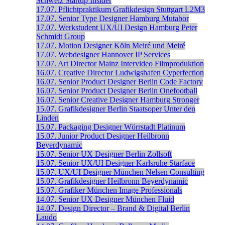
Schweiz
Startup Insider
17.07.
Pflichtpraktikum Grafikdesign
Stuttgart
L2M3
17.07.
Senior Type Designer
Hamburg
Mutabor
17.07.
Werkstudent UX/UI Design
Hamburg
Peter
Schmidt Group
17.07.
Motion Designer
Köln
Meiré und Meiré
17.07.
Webdesigner
Hannover
IP Services
17.07.
Art Director
Mainz
Intervideo Filmproduktion
16.07.
Creative Director
Ludwigshafen
Cyperfection
16.07.
Senior Product Designer
Berlin
Code Factory
16.07.
Senior Product Designer
Berlin
Onefootball
16.07.
Senior Creative Designer
Hamburg
Stronger
15.07.
Grafikdesigner
Berlin
Staatsoper Unter den
Linden
15.07.
Packaging Designer
Wörrstadt
Platinum
15.07.
Junior Product Designer
Heilbronn
Beyerdynamic
15.07.
Senior UX Designer
Berlin
Zollsoft
15.07.
Senior UX/UI Designer
Karlsruhe
Starface
15.07.
UX/UI Designer
München
Nelsen Consulting
15.07.
Grafikdesigner
Heilbronn
Beyerdynamic
15.07.
Grafiker
München
Image Professionals
14.07.
Senior UX Designer
München
Fluid
14.07.
Design Director – Brand & Digital
Berlin
Laudo