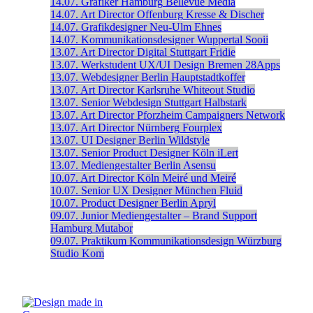
14.07.
Grafiker
Hamburg
Bellevue Media
14.07.
Art Director
Offenburg
Kresse & Discher
14.07.
Grafikdesigner
Neu-Ulm
Ehnes
14.07.
Kommunikationsdesigner
Wuppertal
Sooii
13.07.
Art Director Digital
Stuttgart
Fridie
13.07.
Werkstudent UX/UI Design
Bremen
28Apps
13.07.
Webdesigner
Berlin
Hauptstadtkoffer
13.07.
Art Director
Karlsruhe
Whiteout Studio
13.07.
Senior Webdesign
Stuttgart
Halbstark
13.07.
Art Director
Pforzheim
Campaigners Network
13.07.
Art Director
Nürnberg
Fourplex
13.07.
UI Designer
Berlin
Wildstyle
13.07.
Senior Product Designer
Köln
iLert
13.07.
Mediengestalter
Berlin
Asensu
10.07.
Art Director
Köln
Meiré und Meiré
10.07.
Senior UX Designer
München
Fluid
10.07.
Product Designer
Berlin
Apryl
09.07.
Junior Mediengestalter – Brand Support
Hamburg
Mutabor
09.07.
Praktikum Kommunikationsdesign
Würzburg
Studio Kom