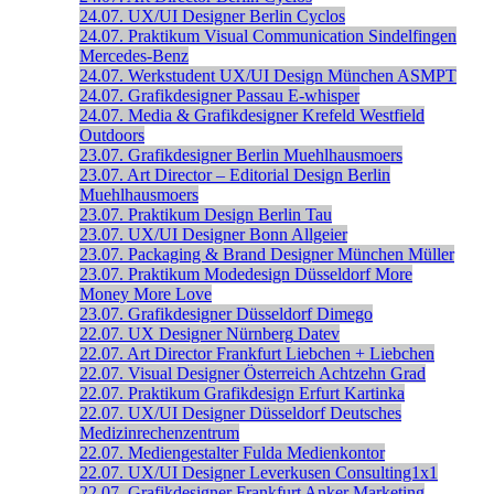
24.07.
UX/UI Designer
Berlin
Cyclos
24.07.
Praktikum Visual Communication
Sindelfingen
Mercedes-Benz
24.07.
Werkstudent UX/UI Design
München
ASMPT
24.07.
Grafikdesigner
Passau
E-whisper
24.07.
Media & Grafikdesigner
Krefeld
Westfield
Outdoors
23.07.
Grafikdesigner
Berlin
Muehlhausmoers
23.07.
Art Director – Editorial Design
Berlin
Muehlhausmoers
23.07.
Praktikum Design
Berlin
Tau
23.07.
UX/UI Designer
Bonn
Allgeier
23.07.
Packaging & Brand Designer
München
Müller
23.07.
Praktikum Modedesign
Düsseldorf
More
Money More Love
23.07.
Grafikdesigner
Düsseldorf
Dimego
22.07.
UX Designer
Nürnberg
Datev
22.07.
Art Director
Frankfurt
Liebchen + Liebchen
22.07.
Visual Designer
Österreich
Achtzehn Grad
22.07.
Praktikum Grafikdesign
Erfurt
Kartinka
22.07.
UX/UI Designer
Düsseldorf
Deutsches
Medizinrechenzentrum
22.07.
Mediengestalter
Fulda
Medienkontor
22.07.
UX/UI Designer
Leverkusen
Consulting1x1
22.07.
Grafikdesigner
Frankfurt
Anker Marketing