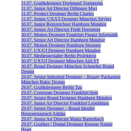
31.07.
Grafikdesigner
Dortmund
Teampenta
31.07.
Junior Art Director
Dillingen
Mwi
31.07.
Product Designer
Berlin
Charles
31.07.
Senior UX/UI Designer
München
Stryber
30.07.
Junior Reinzeichner
Hamburg
Mutabor
30.07.
Senior Art Director
Fürth
Deerstreet
30.07.
Motion Designer
Frankfurt
Finanz Informatik
30.07.
Senior Art Director
Hamburg
Mutabor
30.07.
Motion Designer
Hamburg
Stronger
30.07.
UX/UI Designer
Hamburg
Mutabor
30.07.
Mediengestalter
Berlin
Projektron
30.07.
UX/UI Designer
München
AirLST
30.07.
Brand Designer
München
Schmelter Brand
Design
29.07.
Senior Industrial Designer – Beauty Packaging
München
Bakic Design
29.07.
Grafikdesigner
Berlin
Tau
29.07.
Corporate Designer
Frankfurt
6pm
29.07.
Senior Brand Designer
Hamburg
Mutabor
29.07.
Junior Art Director
Frankfurt
Lepetitmax
29.07.
Senior Designer – Brand Identity
Herzogenaurach
Adidas
29.07.
Junior Art Director
Mainz
Bartenbach
29.07.
Grafiker / Digital Designer
Remote
Nature
Heart