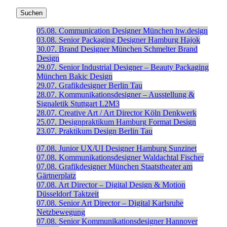
05.08.
Communication Designer
München
hw.design
03.08.
Senior Packaging Designer
Hamburg
Hajok
30.07.
Brand Designer
München
Schmelter Brand
Design
29.07.
Senior Industrial Designer – Beauty Packaging
München
Bakic Design
29.07.
Grafikdesigner
Berlin
Tau
28.07.
Kommunikationsdesigner – Ausstellung &
Signaletik
Stuttgart
L2M3
28.07.
Creative Art / Art Director
Köln
Denkwerk
25.07.
Designpraktikum
Hamburg
Format Design
23.07.
Praktikum Design
Berlin
Tau
07.08.
Junior UX/UI Designer
Hamburg
Sunzinet
07.08.
Kommunikationsdesigner
Waldachtal
Fischer
07.08.
Grafikdesigner
München
Staatstheater am
Gärtnerplatz
07.08.
Art Director – Digital Design & Motion
Düsseldorf
Taktzeit
07.08.
Senior Art Director – Digital
Karlsruhe
Netzbewegung
07.08.
Senior Kommunikationsdesigner
Hannover