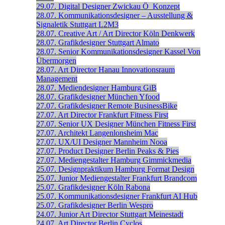
29.07.
Digital Designer
Zwickau
Ö_Konzept
28.07.
Kommunikationsdesigner – Ausstellung &
Signaletik
Stuttgart
L2M3
28.07.
Creative Art / Art Director
Köln
Denkwerk
28.07.
Grafikdesigner
Stuttgart
Almato
28.07.
Senior Kommunikations­designer
Kassel
Von
Übermorgen
28.07.
Art Director
Hanau
Innovationsraum
Management
28.07.
Mediendesigner
Hamburg
GiB
28.07.
Grafikdesigner
München
Yfood
27.07.
Grafikdesigner
Remote
BusinessBike
27.07.
Art Director
Frankfurt
Fitness First
27.07.
Senior UX Designer
München
Fitness First
27.07.
Architekt
Langenlonsheim
Mac
27.07.
UX/UI Designer
Mannheim
Nooa
27.07.
Product Designer
Berlin
Peaks & Pies
27.07.
Mediengestalter
Hamburg
Gimmickmedia
25.07.
Designpraktikum
Hamburg
Format Design
25.07.
Junior Mediengestalter
Frankfurt
Brandcom
25.07.
Grafikdesigner
Köln
Rabona
25.07.
Kommunikationsdesigner
Frankfurt
AI Hub
25.07.
Grafikdesigner
Berlin
Wespro
24.07.
Junior Art Director
Stuttgart
Meinestadt
24.07.
Art Director
Berlin
Cyclos