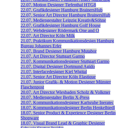
22.07.
Motion Designer
Tiefenthal
HTG8
22.07.
Grafikdesigner
Hamburg
BrainersHub
22.07.
Senior Art Director
Hamburg
BrainersHub
22.07.
Mediengestalter
Leipzig
Kreativ&Söhne
22.07.
Grafikdesigner
Hamburg
Golf House
22.07.
Webdesigner
Rödermark
One and O
22.07.
Art Director
Köln
Milk
21.07.
Praktikum Kommunikationsdesign
Hamburg
Bureau Johannes Erler
21.07.
Brand Designer
Hamburg
Mutabor
21.07.
Art Director
Stuttgart
Garmo
21.07.
Kommunikationsdesigner
Stuttgart
Garmo
21.07.
Digital Designer
Dortmund
Agido
21.07.
Interfacedesigner
Kiel
Wigital
21.07.
Senior Art Director
Köln
Elastique
21.07.
Junior Grafik- & Motion Designer
Münster
Flaschenpost
20.07.
Art Director
Wiesbaden
Scholz & Volkmer
20.07.
Mediengestalter
Berlin
X-Press
20.07.
Kommunikationsdesigner
Karlsruhe
Ineratec
18.07.
Kommunikationsdesigner
Berlin
Henkelhiedl
18.07.
Senior Product & Experience Designer
Berlin
Shopware
18.07.
Visual Brand Lead & Graphic Designer