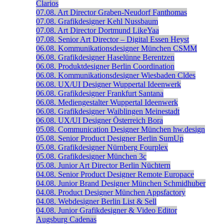
Clarios
07.08.
Art Director
Graben-Neudorf
Fanthomas
07.08.
Grafikdesigner
Kehl
Nussbaum
07.08.
Art Director
Dortmund
LikeYaa
07.08.
Senior Art Director – Digital
Essen
Heyst
06.08.
Kommunikationsdesigner
München
CSMM
06.08.
Grafikdesigner
Haselünne
Berentzen
06.08.
Produktdesigner
Berlin
Coordination
06.08.
Kommunikationsdesigner
Wiesbaden
Cldes
06.08.
UX/UI Designer
Wuppertal
Ideenwerk
06.08.
Grafikdesigner
Frankfurt
Santana
06.08.
Mediengestalter
Wuppertal
Ideenwerk
06.08.
Grafikdesigner
Waiblingen
Meinestadt
06.08.
UX/UI Designer
Österreich
Bora
05.08.
Communication Designer
München
hw.design
05.08.
Senior Product Designer
Berlin
SumUp
05.08.
Grafikdesigner
Nürnberg
Fourplex
05.08.
Grafikdesigner
München
3c
05.08.
Junior Art Director
Berlin
Nüchtern
04.08.
Senior Product Designer
Remote
Europace
04.08.
Junior Brand Designer
München
Schmidhuber
04.08.
Product Designer
München
Appsfactory
04.08.
Webdesigner
Berlin
List & Sell
04.08.
Junior Grafikdesigner & Video Editor
Augsburg
Cadenas