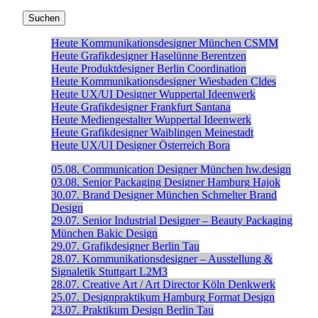
Heute
Kommunikationsdesigner
München
CSMM
Heute
Grafikdesigner
Haselünne
Berentzen
Heute
Produktdesigner
Berlin
Coordination
Heute
Kommunikationsdesigner
Wiesbaden
Cldes
Heute
UX/UI Designer
Wuppertal
Ideenwerk
Heute
Grafikdesigner
Frankfurt
Santana
Heute
Mediengestalter
Wuppertal
Ideenwerk
Heute
Grafikdesigner
Waiblingen
Meinestadt
Heute
UX/UI Designer
Österreich
Bora
05.08.
Communication Designer
München
hw.design
03.08.
Senior Packaging Designer
Hamburg
Hajok
30.07.
Brand Designer
München
Schmelter Brand
Design
29.07.
Senior Industrial Designer – Beauty Packaging
München
Bakic Design
29.07.
Grafikdesigner
Berlin
Tau
28.07.
Kommunikationsdesigner – Ausstellung &
Signaletik
Stuttgart
L2M3
28.07.
Creative Art / Art Director
Köln
Denkwerk
25.07.
Designpraktikum
Hamburg
Format Design
23.07.
Praktikum Design
Berlin
Tau