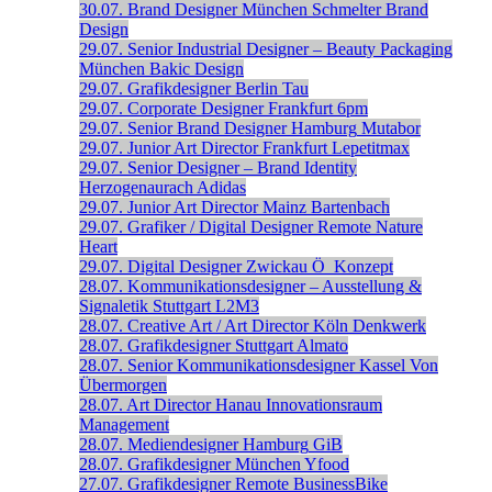
30.07.
Brand Designer
München
Schmelter Brand
Design
29.07.
Senior Industrial Designer – Beauty Packaging
München
Bakic Design
29.07.
Grafikdesigner
Berlin
Tau
29.07.
Corporate Designer
Frankfurt
6pm
29.07.
Senior Brand Designer
Hamburg
Mutabor
29.07.
Junior Art Director
Frankfurt
Lepetitmax
29.07.
Senior Designer – Brand Identity
Herzogenaurach
Adidas
29.07.
Junior Art Director
Mainz
Bartenbach
29.07.
Grafiker / Digital Designer
Remote
Nature
Heart
29.07.
Digital Designer
Zwickau
Ö_Konzept
28.07.
Kommunikationsdesigner – Ausstellung &
Signaletik
Stuttgart
L2M3
28.07.
Creative Art / Art Director
Köln
Denkwerk
28.07.
Grafikdesigner
Stuttgart
Almato
28.07.
Senior Kommunikations­designer
Kassel
Von
Übermorgen
28.07.
Art Director
Hanau
Innovationsraum
Management
28.07.
Mediendesigner
Hamburg
GiB
28.07.
Grafikdesigner
München
Yfood
27.07.
Grafikdesigner
Remote
BusinessBike