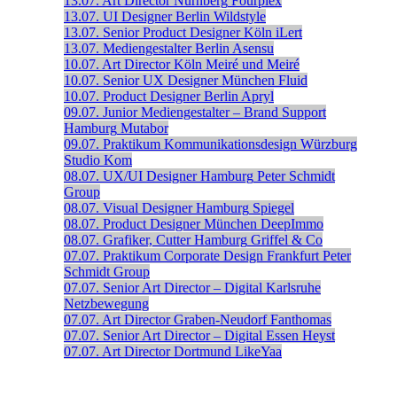
13.07.
Art Director
Nürnberg
Fourplex
13.07.
UI Designer
Berlin
Wildstyle
13.07.
Senior Product Designer
Köln
iLert
13.07.
Mediengestalter
Berlin
Asensu
10.07.
Art Director
Köln
Meiré und Meiré
10.07.
Senior UX Designer
München
Fluid
10.07.
Product Designer
Berlin
Apryl
09.07.
Junior Mediengestalter – Brand Support
Hamburg
Mutabor
09.07.
Praktikum Kommunikationsdesign
Würzburg
Studio Kom
08.07.
UX/UI Designer
Hamburg
Peter Schmidt
Group
08.07.
Visual Designer
Hamburg
Spiegel
08.07.
Product Designer
München
DeepImmo
08.07.
Grafiker, Cutter
Hamburg
Griffel & Co
07.07.
Praktikum Corporate Design
Frankfurt
Peter
Schmidt Group
07.07.
Senior Art Director – Digital
Karlsruhe
Netzbewegung
07.07.
Art Director
Graben-Neudorf
Fanthomas
07.07.
Senior Art Director – Digital
Essen
Heyst
07.07.
Art Director
Dortmund
LikeYaa