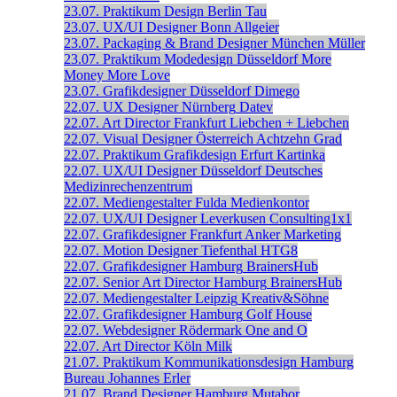
23.07.
Praktikum Design
Berlin
Tau
23.07.
UX/UI Designer
Bonn
Allgeier
23.07.
Packaging & Brand Designer
München
Müller
23.07.
Praktikum Modedesign
Düsseldorf
More
Money More Love
23.07.
Grafikdesigner
Düsseldorf
Dimego
22.07.
UX Designer
Nürnberg
Datev
22.07.
Art Director
Frankfurt
Liebchen + Liebchen
22.07.
Visual Designer
Österreich
Achtzehn Grad
22.07.
Praktikum Grafikdesign
Erfurt
Kartinka
22.07.
UX/UI Designer
Düsseldorf
Deutsches
Medizinrechenzentrum
22.07.
Mediengestalter
Fulda
Medienkontor
22.07.
UX/UI Designer
Leverkusen
Consulting1x1
22.07.
Grafikdesigner
Frankfurt
Anker Marketing
22.07.
Motion Designer
Tiefenthal
HTG8
22.07.
Grafikdesigner
Hamburg
BrainersHub
22.07.
Senior Art Director
Hamburg
BrainersHub
22.07.
Mediengestalter
Leipzig
Kreativ&Söhne
22.07.
Grafikdesigner
Hamburg
Golf House
22.07.
Webdesigner
Rödermark
One and O
22.07.
Art Director
Köln
Milk
21.07.
Praktikum Kommunikationsdesign
Hamburg
Bureau Johannes Erler
21.07.
Brand Designer
Hamburg
Mutabor