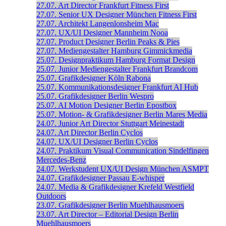
27.07.
Art Director
Frankfurt
Fitness First
27.07.
Senior UX Designer
München
Fitness First
27.07.
Architekt
Langenlonsheim
Mac
27.07.
UX/UI Designer
Mannheim
Nooa
27.07.
Product Designer
Berlin
Peaks & Pies
27.07.
Mediengestalter
Hamburg
Gimmickmedia
25.07.
Designpraktikum
Hamburg
Format Design
25.07.
Junior Mediengestalter
Frankfurt
Brandcom
25.07.
Grafikdesigner
Köln
Rabona
25.07.
Kommunikationsdesigner
Frankfurt
AI Hub
25.07.
Grafikdesigner
Berlin
Wespro
25.07.
AI Motion Designer
Berlin
Epostbox
25.07.
Motion- & Grafikdesigner
Berlin
Mares Media
24.07.
Junior Art Director
Stuttgart
Meinestadt
24.07.
Art Director
Berlin
Cyclos
24.07.
UX/UI Designer
Berlin
Cyclos
24.07.
Praktikum Visual Communication
Sindelfingen
Mercedes-Benz
24.07.
Werkstudent UX/UI Design
München
ASMPT
24.07.
Grafikdesigner
Passau
E-whisper
24.07.
Media & Grafikdesigner
Krefeld
Westfield
Outdoors
23.07.
Grafikdesigner
Berlin
Muehlhausmoers
23.07.
Art Director – Editorial Design
Berlin
Muehlhausmoers