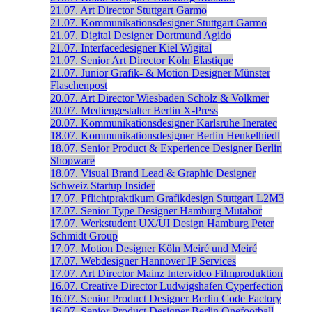
21.07.
Art Director
Stuttgart
Garmo
21.07.
Kommunikationsdesigner
Stuttgart
Garmo
21.07.
Digital Designer
Dortmund
Agido
21.07.
Interfacedesigner
Kiel
Wigital
21.07.
Senior Art Director
Köln
Elastique
21.07.
Junior Grafik- & Motion Designer
Münster
Flaschenpost
20.07.
Art Director
Wiesbaden
Scholz & Volkmer
20.07.
Mediengestalter
Berlin
X-Press
20.07.
Kommunikationsdesigner
Karlsruhe
Ineratec
18.07.
Kommunikationsdesigner
Berlin
Henkelhiedl
18.07.
Senior Product & Experience Designer
Berlin
Shopware
18.07.
Visual Brand Lead & Graphic Designer
Schweiz
Startup Insider
17.07.
Pflichtpraktikum Grafikdesign
Stuttgart
L2M3
17.07.
Senior Type Designer
Hamburg
Mutabor
17.07.
Werkstudent UX/UI Design
Hamburg
Peter
Schmidt Group
17.07.
Motion Designer
Köln
Meiré und Meiré
17.07.
Webdesigner
Hannover
IP Services
17.07.
Art Director
Mainz
Intervideo Filmproduktion
16.07.
Creative Director
Ludwigshafen
Cyperfection
16.07.
Senior Product Designer
Berlin
Code Factory
16.07.
Senior Product Designer
Berlin
Onefootball