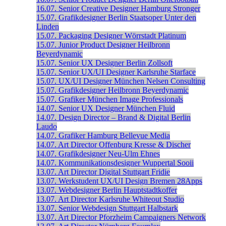
16.07.
Senior Creative Designer
Hamburg
Stronger
15.07.
Grafikdesigner
Berlin
Staatsoper Unter den
Linden
15.07.
Packaging Designer
Wörrstadt
Platinum
15.07.
Junior Product Designer
Heilbronn
Beyerdynamic
15.07.
Senior UX Designer
Berlin
Zollsoft
15.07.
Senior UX/UI Designer
Karlsruhe
Starface
15.07.
UX/UI Designer
München
Nelsen Consulting
15.07.
Grafikdesigner
Heilbronn
Beyerdynamic
15.07.
Grafiker
München
Image Professionals
14.07.
Senior UX Designer
München
Fluid
14.07.
Design Director – Brand & Digital
Berlin
Laudo
14.07.
Grafiker
Hamburg
Bellevue Media
14.07.
Art Director
Offenburg
Kresse & Discher
14.07.
Grafikdesigner
Neu-Ulm
Ehnes
14.07.
Kommunikationsdesigner
Wuppertal
Sooii
13.07.
Art Director Digital
Stuttgart
Fridie
13.07.
Werkstudent UX/UI Design
Bremen
28Apps
13.07.
Webdesigner
Berlin
Hauptstadtkoffer
13.07.
Art Director
Karlsruhe
Whiteout Studio
13.07.
Senior Webdesign
Stuttgart
Halbstark
13.07.
Art Director
Pforzheim
Campaigners Network