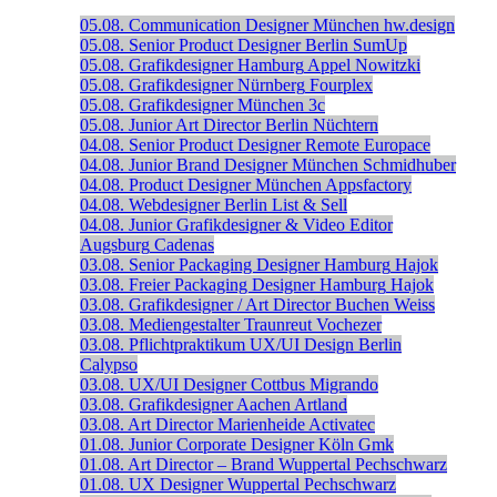
05.08.
Communication Designer
München
hw.design
05.08.
Senior Product Designer
Berlin
SumUp
05.08.
Grafikdesigner
Hamburg
Appel Nowitzki
05.08.
Grafikdesigner
Nürnberg
Fourplex
05.08.
Grafikdesigner
München
3c
05.08.
Junior Art Director
Berlin
Nüchtern
04.08.
Senior Product Designer
Remote
Europace
04.08.
Junior Brand Designer
München
Schmidhuber
04.08.
Product Designer
München
Appsfactory
04.08.
Webdesigner
Berlin
List & Sell
04.08.
Junior Grafikdesigner & Video Editor
Augsburg
Cadenas
03.08.
Senior Packaging Designer
Hamburg
Hajok
03.08.
Freier Packaging Designer
Hamburg
Hajok
03.08.
Grafikdesigner / Art Director
Buchen
Weiss
03.08.
Mediengestalter
Traunreut
Vochezer
03.08.
Pflichtpraktikum UX/UI Design
Berlin
Calypso
03.08.
UX/UI Designer
Cottbus
Migrando
03.08.
Grafikdesigner
Aachen
Artland
03.08.
Art Director
Marienheide
Activatec
01.08.
Junior Corporate Designer
Köln
Gmk
01.08.
Art Director – Brand
Wuppertal
Pechschwarz
01.08.
UX Designer
Wuppertal
Pechschwarz