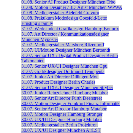
01.08.
Senior AI Product Designer
München
Trbo
01.08.
Motion Designer / 3D-Artist
München
WPWA
01.08.
Mediengestalter
Bielefeld
Gravuru
01.08.
Praktikum Modedesign
Coesfeld-Lette
Ernsting’s family
31.07.
Werkstudent Grafikdesign
Hamburg
Bonprix
31.07.
Art Director / Kommunikationsdesigner
München
Myposter
31.07.
Mediengestalter
Marsberg
Ritzenhoff
31.07.
UI/Motion Designer
München
Bertrandt
31.07.
Senior UX / Digital Product Designer
Berlin
Taikonauten
31.07.
Senior UX/UI Designer
München
Cpu
31.07.
Grafikdesigner
Dortmund
Teampenta
31.07.
Junior Art Director
Dillingen
Mwi
31.07.
Product Designer
Berlin
Charles
31.07.
Senior UX/UI Designer
München
Stryber
30.07.
Junior Reinzeichner
Hamburg
Mutabor
30.07.
Senior Art Director
Fürth
Deerstreet
30.07.
Motion Designer
Frankfurt
Finanz Informatik
30.07.
Senior Art Director
Hamburg
Mutabor
30.07.
Motion Designer
Hamburg
Stronger
30.07.
UX/UI Designer
Hamburg
Mutabor
30.07.
Mediengestalter
Berlin
Projektron
30.07.
UX/UI Designer
München
AirLST