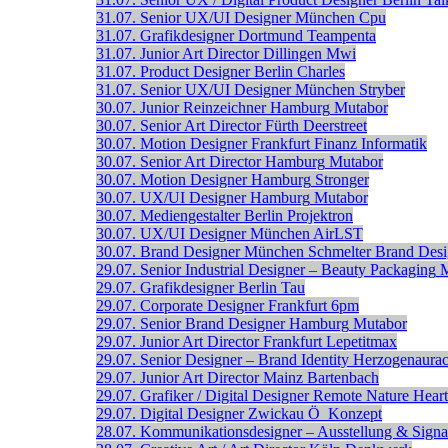
31.07.
Senior UX/UI Designer
München
Cpu
31.07.
Grafikdesigner
Dortmund
Teampenta
31.07.
Junior Art Director
Dillingen
Mwi
31.07.
Product Designer
Berlin
Charles
31.07.
Senior UX/UI Designer
München
Stryber
30.07.
Junior Reinzeichner
Hamburg
Mutabor
30.07.
Senior Art Director
Fürth
Deerstreet
30.07.
Motion Designer
Frankfurt
Finanz Informatik
30.07.
Senior Art Director
Hamburg
Mutabor
30.07.
Motion Designer
Hamburg
Stronger
30.07.
UX/UI Designer
Hamburg
Mutabor
30.07.
Mediengestalter
Berlin
Projektron
30.07.
UX/UI Designer
München
AirLST
30.07.
Brand Designer
München
Schmelter Brand Des
29.07.
Senior Industrial Designer – Beauty Packaging
29.07.
Grafikdesigner
Berlin
Tau
29.07.
Corporate Designer
Frankfurt
6pm
29.07.
Senior Brand Designer
Hamburg
Mutabor
29.07.
Junior Art Director
Frankfurt
Lepetitmax
29.07.
Senior Designer – Brand Identity
Herzogenaura
29.07.
Junior Art Director
Mainz
Bartenbach
29.07.
Grafiker / Digital Designer
Remote
Nature Heart
29.07.
Digital Designer
Zwickau
Ö_Konzept
28.07.
Kommunikationsdesigner – Ausstellung & Signal