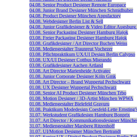
04.08.
Senior Product Designer
Remote
Europace
04.08.
Junior Brand Designer
München
Schmidhuber
04.08.
Product Designer
München
Appsfactory
04.08.
Webdesigner
Berlin
List & Sell
04.08.
Junior Grafikdesigner & Video Editor
Augsburg
03.08.
Senior Packaging Designer
Hamburg
Hajok
03.08.
Freier Packaging Designer
Hamburg
Hajok
03.08.
Grafikdesigner / Art Director
Buchen
Weiss
03.08.
Mediengestalter
Traunreut
Vochezer
03.08.
Pflichtpraktikum UX/UI Design
Berlin
Calypso
03.08.
UX/UI Designer
Cottbus
Migrando
03.08.
Grafikdesigner
Aachen
Artland
03.08.
Art Director
Marienheide
Activatec
01.08.
Junior Corporate Designer
Köln
Gmk
01.08.
Art Director – Brand
Wuppertal
Pechschwarz
01.08.
UX Designer
Wuppertal
Pechschwarz
01.08.
Senior AI Product Designer
München
Trbo
01.08.
Motion Designer / 3D-Artist
München
WPWA
01.08.
Mediengestalter
Bielefeld
Gravuru
01.08.
Praktikum Modedesign
Coesfeld-Lette
Ernsting’
31.07.
Werkstudent Grafikdesign
Hamburg
Bonprix
31.07.
Art Director / Kommunikationsdesigner
Münche
31.07.
Mediengestalter
Marsberg
Ritzenhoff
31.07.
UI/Motion Designer
München
Bertrandt
31.07.
Senior UX / Digital Product Designer
Berlin
Tai