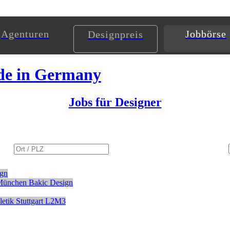
Agenturen
Jobbörse
Designpreis
de in Germany
Jobs für Designer
ign
München
Bakic Design
etik
Stuttgart
L2M3