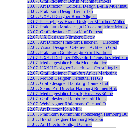
23.07.
Grafikdesigner
Berlin
Muehlhausmoers
23.07.
Art Director – Editorial Design
Berlin
Muehlhau
23.07.
Praktikum Design
Berlin
Tau
23.07.
UX/UI Designer
Bonn
Allgeier
23.07.
Packaging & Brand Designer
München
Müller
23.07.
Praktikum Modedesign
Düsseldorf
More Money
23.07.
Grafikdesigner
Düsseldorf
Dimego
22.07.
UX Designer
Nürnberg
Datev
22.07.
Art Director
Frankfurt
Liebchen + Liebchen
22.07.
Visual Designer
Österreich
Achtzehn Grad
22.07.
Praktikum Grafikdesign
Erfurt
Kartinka
22.07.
UX/UI Designer
Düsseldorf
Deutsches Medizin
22.07.
Mediengestalter
Fulda
Medienkontor
22.07.
UX/UI Designer
Leverkusen
Consulting1x1
22.07.
Grafikdesigner
Frankfurt
Anker Marketing
22.07.
Motion Designer
Tiefenthal
HTG8
22.07.
Grafikdesigner
Hamburg
BrainersHub
22.07.
Senior Art Director
Hamburg
BrainersHub
22.07.
Mediengestalter
Leipzig
Kreativ&Söhne
22.07.
Grafikdesigner
Hamburg
Golf House
22.07.
Webdesigner
Rödermark
One and O
22.07.
Art Director
Köln
Milk
21.07.
Praktikum Kommunikationsdesign
Hamburg
Bur
21.07.
Brand Designer
Hamburg
Mutabor
21.07.
Art Director
Stuttgart
Garmo