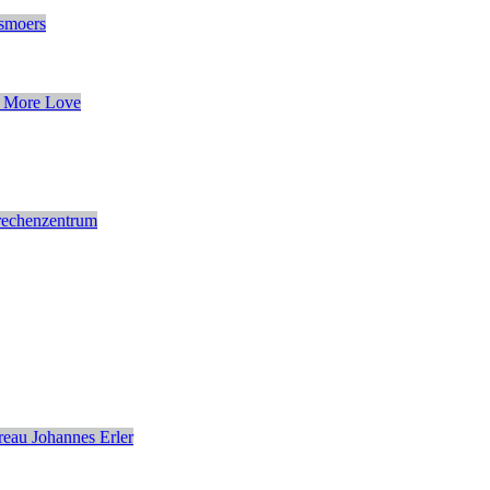
smoers
 More Love
rechenzentrum
eau Johannes Erler