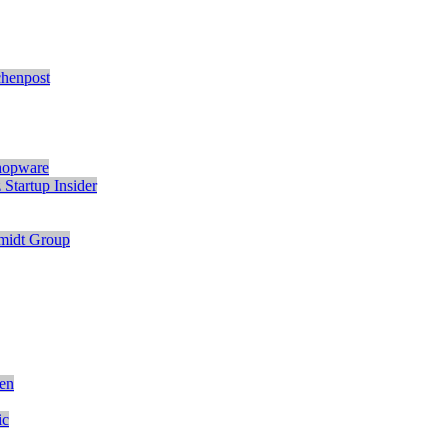
chenpost
hopware
z
Startup Insider
midt Group
den
ic