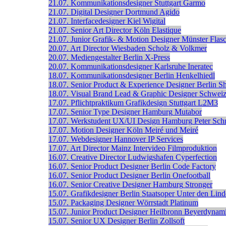
21.07.
Kommunikationsdesigner
Stuttgart
Garmo
21.07.
Digital Designer
Dortmund
Agido
21.07.
Interfacedesigner
Kiel
Wigital
21.07.
Senior Art Director
Köln
Elastique
21.07.
Junior Grafik- & Motion Designer
Münster
Flas
20.07.
Art Director
Wiesbaden
Scholz & Volkmer
20.07.
Mediengestalter
Berlin
X-Press
20.07.
Kommunikationsdesigner
Karlsruhe
Ineratec
18.07.
Kommunikationsdesigner
Berlin
Henkelhiedl
18.07.
Senior Product & Experience Designer
Berlin
S
18.07.
Visual Brand Lead & Graphic Designer
Schwei
17.07.
Pflichtpraktikum Grafikdesign
Stuttgart
L2M3
17.07.
Senior Type Designer
Hamburg
Mutabor
17.07.
Werkstudent UX/UI Design
Hamburg
Peter Sch
17.07.
Motion Designer
Köln
Meiré und Meiré
17.07.
Webdesigner
Hannover
IP Services
17.07.
Art Director
Mainz
Intervideo Filmproduktion
16.07.
Creative Director
Ludwigshafen
Cyperfection
16.07.
Senior Product Designer
Berlin
Code Factory
16.07.
Senior Product Designer
Berlin
Onefootball
16.07.
Senior Creative Designer
Hamburg
Stronger
15.07.
Grafikdesigner
Berlin
Staatsoper Unter den Lin
15.07.
Packaging Designer
Wörrstadt
Platinum
15.07.
Junior Product Designer
Heilbronn
Beyerdynam
15.07.
Senior UX Designer
Berlin
Zollsoft