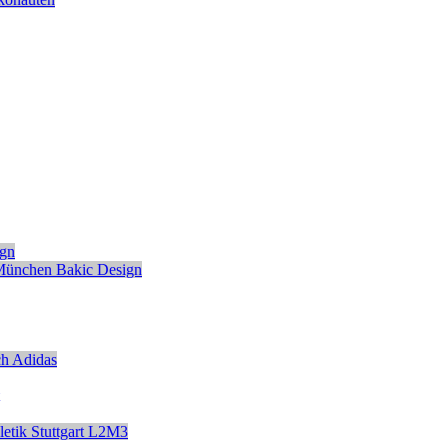
ign
München
Bakic Design
ch
Adidas
etik
Stuttgart
L2M3