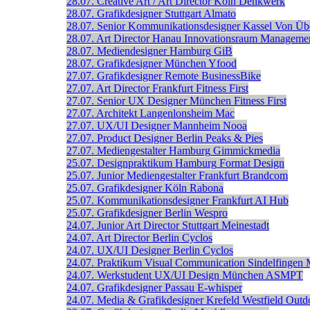
28.07.
Creative Art / Art Director
Köln
Denkwerk
28.07.
Grafikdesigner
Stuttgart
Almato
28.07.
Senior Kommunikations­designer
Kassel
Von Üb
28.07.
Art Director
Hanau
Innovationsraum Manageme
28.07.
Mediendesigner
Hamburg
GiB
28.07.
Grafikdesigner
München
Yfood
27.07.
Grafikdesigner
Remote
BusinessBike
27.07.
Art Director
Frankfurt
Fitness First
27.07.
Senior UX Designer
München
Fitness First
27.07.
Architekt
Langenlonsheim
Mac
27.07.
UX/UI Designer
Mannheim
Nooa
27.07.
Product Designer
Berlin
Peaks & Pies
27.07.
Mediengestalter
Hamburg
Gimmickmedia
25.07.
Designpraktikum
Hamburg
Format Design
25.07.
Junior Mediengestalter
Frankfurt
Brandcom
25.07.
Grafikdesigner
Köln
Rabona
25.07.
Kommunikationsdesigner
Frankfurt
AI Hub
25.07.
Grafikdesigner
Berlin
Wespro
24.07.
Junior Art Director
Stuttgart
Meinestadt
24.07.
Art Director
Berlin
Cyclos
24.07.
UX/UI Designer
Berlin
Cyclos
24.07.
Praktikum Visual Communication
Sindelfingen
24.07.
Werkstudent UX/UI Design
München
ASMPT
24.07.
Grafikdesigner
Passau
E-whisper
24.07.
Media & Grafikdesigner
Krefeld
Westfield Outd