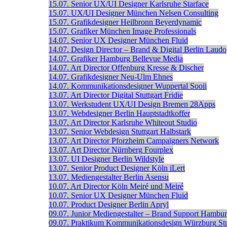
15.07.
Senior UX/UI Designer
Karlsruhe
Starface
15.07.
UX/UI Designer
München
Nelsen Consulting
15.07.
Grafikdesigner
Heilbronn
Beyerdynamic
15.07.
Grafiker
München
Image Professionals
14.07.
Senior UX Designer
München
Fluid
14.07.
Design Director – Brand & Digital
Berlin
Laudo
14.07.
Grafiker
Hamburg
Bellevue Media
14.07.
Art Director
Offenburg
Kresse & Discher
14.07.
Grafikdesigner
Neu-Ulm
Ehnes
14.07.
Kommunikationsdesigner
Wuppertal
Sooii
13.07.
Art Director Digital
Stuttgart
Fridie
13.07.
Werkstudent UX/UI Design
Bremen
28Apps
13.07.
Webdesigner
Berlin
Hauptstadtkoffer
13.07.
Art Director
Karlsruhe
Whiteout Studio
13.07.
Senior Webdesign
Stuttgart
Halbstark
13.07.
Art Director
Pforzheim
Campaigners Network
13.07.
Art Director
Nürnberg
Fourplex
13.07.
UI Designer
Berlin
Wildstyle
13.07.
Senior Product Designer
Köln
iLert
13.07.
Mediengestalter
Berlin
Asensu
10.07.
Art Director
Köln
Meiré und Meiré
10.07.
Senior UX Designer
München
Fluid
10.07.
Product Designer
Berlin
Apryl
09.07.
Junior Mediengestalter – Brand Support
Hambur
09.07.
Praktikum Kommunikationsdesign
Würzburg
St