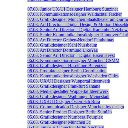
07.08.
Junior UX/UI Designer
Hamburg
Sunzinet
07.08.
Kommunikationsdesigner
Waldachtal
Fischer
07.08.
Grafikdesigner
München
Staatstheater am Gärtne
07.08.
Art Director – Digital Design & Motion
Düsseld
07.08.
Senior Art Director – Digital
Karlsruhe
Netzbew
07.08.
Senior Kommunikationsdesigner
Hannover
Clar
07.08.
Art Director
Graben-Neudorf
Fanthomas
07.08.
Grafikdesigner
Kehl
Nussbaum
07.08.
Art Director
Dortmund
LikeYaa
07.08.
Senior Art Director – Digital
Essen
Heyst
06.08.
Kommunikationsdesigner
München
CSMM
06.08.
Grafikdesigner
Haselünne
Berentzen
06.08.
Produktdesigner
Berlin
Coordination
06.08.
Kommunikationsdesigner
Wiesbaden
Cldes
06.08.
UX/UI Designer
Wuppertal
Ideenwerk
06.08.
Grafikdesigner
Frankfurt
Santana
06.08.
Mediengestalter
Wuppertal
Ideenwerk
06.08.
Grafikdesigner
Waiblingen
Meinestadt
06.08.
UX/UI Designer
Österreich
Bora
05.08.
Communication Designer
München
hw.design
05.08.
Senior Product Designer
Berlin
SumUp
05.08.
Grafikdesigner
Nürnberg
Fourplex
05.08.
Grafikdesigner
München
3c
05.08.
Junior Art Director
Berlin
Nüchtern