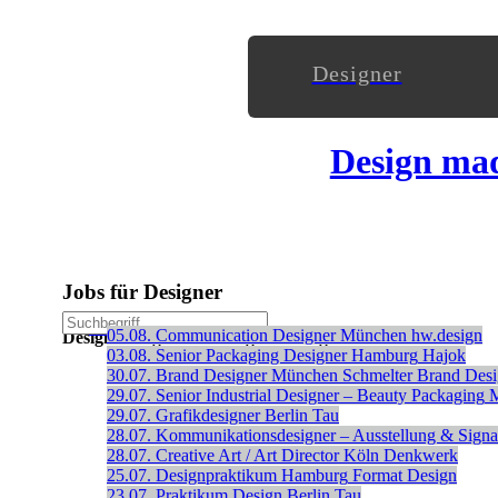
Designer
Design ma
Jobs für Designer
Stellenanzeige schalten
05.08.
Communication Designer
München
hw.design
Designanzeigen ohne Registrierung veröffentlichen
03.08.
Senior Packaging Designer
Hamburg
Hajok
30.07.
Brand Designer
München
Schmelter Brand Des
29.07.
Senior Industrial Designer – Beauty Packaging
29.07.
Grafikdesigner
Berlin
Tau
28.07.
Kommunikationsdesigner – Ausstellung & Signal
28.07.
Creative Art / Art Director
Köln
Denkwerk
25.07.
Designpraktikum
Hamburg
Format Design
23.07.
Praktikum Design
Berlin
Tau