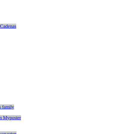
Cadenas
s family
n
Myposter
konauten