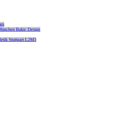
ign
München
Bakic Design
etik
Stuttgart
L2M3