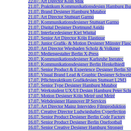
22.07.
Art Director
Köln
Milk
21.07.
Praktikum Kommunikationsdesign
Hamburg
Bur
21.07.
Brand Designer
Hamburg
Mutabor
21.07.
Art Director
Stuttgart
Garmo
21.07.
Kommunikationsdesigner
Stuttgart
Garmo
21.07.
Digital Designer
Dortmund
Agido
21.07.
Interfacedesigner
Kiel
Wigital
21.07.
Senior Art Director
Köln
Elastique
21.07.
Junior Grafik- & Motion Designer
Münster
Flas
20.07.
Art Director
Wiesbaden
Scholz & Volkmer
20.07.
Mediengestalter
Berlin
X-Press
20.07.
Kommunikationsdesigner
Karlsruhe
Ineratec
18.07.
Kommunikationsdesigner
Berlin
Henkelhiedl
18.07.
Senior Product & Experience Designer
Berlin
S
18.07.
Visual Brand Lead & Graphic Designer
Schwei
17.07.
Pflichtpraktikum Grafikdesign
Stuttgart
L2M3
17.07.
Senior Type Designer
Hamburg
Mutabor
17.07.
Werkstudent UX/UI Design
Hamburg
Peter Sch
17.07.
Motion Designer
Köln
Meiré und Meiré
17.07.
Webdesigner
Hannover
IP Services
17.07.
Art Director
Mainz
Intervideo Filmproduktion
16.07.
Creative Director
Ludwigshafen
Cyperfection
16.07.
Senior Product Designer
Berlin
Code Factory
16.07.
Senior Product Designer
Berlin
Onefootball
16.07.
Senior Creative Designer
Hamburg
Stronger