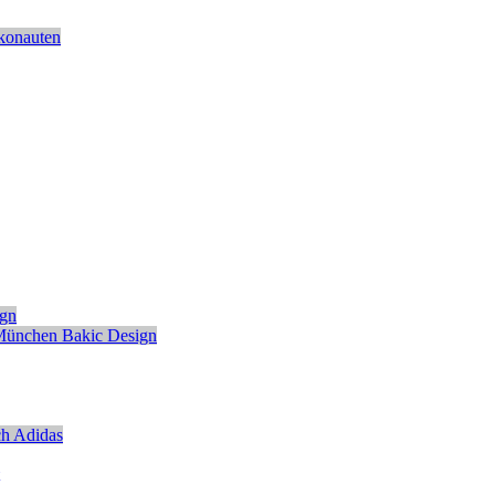
konauten
ign
München
Bakic Design
ch
Adidas