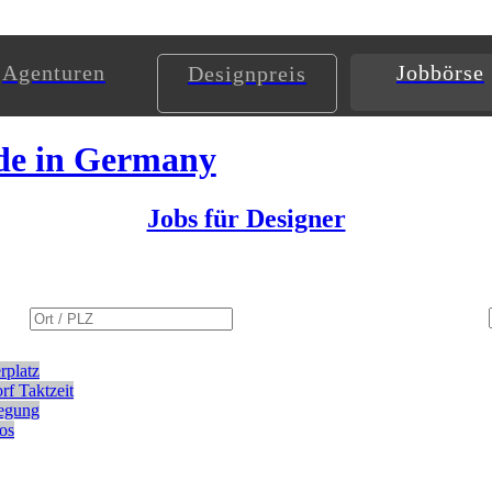
Agenturen
Jobbörse
Designpreis
de in Germany
Jobs für Designer
rplatz
rf
Taktzeit
egung
ios