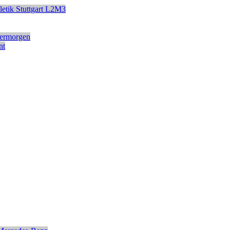
etik
Stuttgart
L2M3
ermorgen
nt