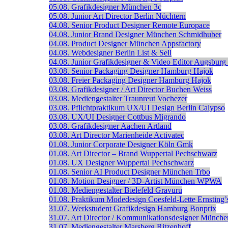
05.08.
Grafikdesigner
München
3c
05.08.
Junior Art Director
Berlin
Nüchtern
04.08.
Senior Product Designer
Remote
Europace
04.08.
Junior Brand Designer
München
Schmidhuber
04.08.
Product Designer
München
Appsfactory
04.08.
Webdesigner
Berlin
List & Sell
04.08.
Junior Grafikdesigner & Video Editor
Augsburg
03.08.
Senior Packaging Designer
Hamburg
Hajok
03.08.
Freier Packaging Designer
Hamburg
Hajok
03.08.
Grafikdesigner / Art Director
Buchen
Weiss
03.08.
Mediengestalter
Traunreut
Vochezer
03.08.
Pflichtpraktikum UX/UI Design
Berlin
Calypso
03.08.
UX/UI Designer
Cottbus
Migrando
03.08.
Grafikdesigner
Aachen
Artland
03.08.
Art Director
Marienheide
Activatec
01.08.
Junior Corporate Designer
Köln
Gmk
01.08.
Art Director – Brand
Wuppertal
Pechschwarz
01.08.
UX Designer
Wuppertal
Pechschwarz
01.08.
Senior AI Product Designer
München
Trbo
01.08.
Motion Designer / 3D-Artist
München
WPWA
01.08.
Mediengestalter
Bielefeld
Gravuru
01.08.
Praktikum Modedesign
Coesfeld-Lette
Ernsting’
31.07.
Werkstudent Grafikdesign
Hamburg
Bonprix
31.07.
Art Director / Kommunikationsdesigner
Münche
31.07.
Mediengestalter
Marsberg
Ritzenhoff