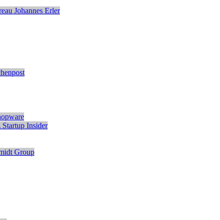
eau Johannes Erler
chenpost
hopware
z
Startup Insider
midt Group