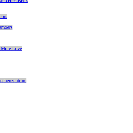
Mercedes-Benz
oors
smoers
 More Love
rechenzentrum