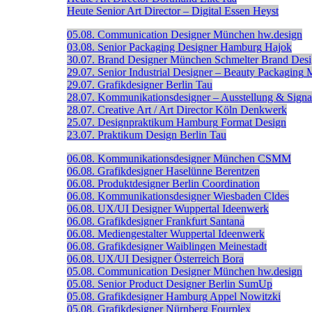
Heute
Senior Art Director – Digital
Essen
Heyst
05.08.
Communication Designer
München
hw.design
03.08.
Senior Packaging Designer
Hamburg
Hajok
30.07.
Brand Designer
München
Schmelter Brand Des
29.07.
Senior Industrial Designer – Beauty Packaging
29.07.
Grafikdesigner
Berlin
Tau
28.07.
Kommunikationsdesigner – Ausstellung & Signal
28.07.
Creative Art / Art Director
Köln
Denkwerk
25.07.
Designpraktikum
Hamburg
Format Design
23.07.
Praktikum Design
Berlin
Tau
06.08.
Kommunikationsdesigner
München
CSMM
06.08.
Grafikdesigner
Haselünne
Berentzen
06.08.
Produktdesigner
Berlin
Coordination
06.08.
Kommunikationsdesigner
Wiesbaden
Cldes
06.08.
UX/UI Designer
Wuppertal
Ideenwerk
06.08.
Grafikdesigner
Frankfurt
Santana
06.08.
Mediengestalter
Wuppertal
Ideenwerk
06.08.
Grafikdesigner
Waiblingen
Meinestadt
06.08.
UX/UI Designer
Österreich
Bora
05.08.
Communication Designer
München
hw.design
05.08.
Senior Product Designer
Berlin
SumUp
05.08.
Grafikdesigner
Hamburg
Appel Nowitzki
05.08.
Grafikdesigner
Nürnberg
Fourplex