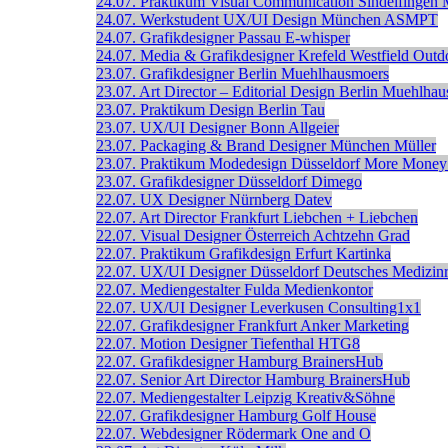
24.07.
Praktikum Visual Communication
Sindelfingen
24.07.
Werkstudent UX/UI Design
München
ASMPT
24.07.
Grafikdesigner
Passau
E-whisper
24.07.
Media & Grafikdesigner
Krefeld
Westfield Outd
23.07.
Grafikdesigner
Berlin
Muehlhausmoers
23.07.
Art Director – Editorial Design
Berlin
Muehlhau
23.07.
Praktikum Design
Berlin
Tau
23.07.
UX/UI Designer
Bonn
Allgeier
23.07.
Packaging & Brand Designer
München
Müller
23.07.
Praktikum Modedesign
Düsseldorf
More Money
23.07.
Grafikdesigner
Düsseldorf
Dimego
22.07.
UX Designer
Nürnberg
Datev
22.07.
Art Director
Frankfurt
Liebchen + Liebchen
22.07.
Visual Designer
Österreich
Achtzehn Grad
22.07.
Praktikum Grafikdesign
Erfurt
Kartinka
22.07.
UX/UI Designer
Düsseldorf
Deutsches Medizin
22.07.
Mediengestalter
Fulda
Medienkontor
22.07.
UX/UI Designer
Leverkusen
Consulting1x1
22.07.
Grafikdesigner
Frankfurt
Anker Marketing
22.07.
Motion Designer
Tiefenthal
HTG8
22.07.
Grafikdesigner
Hamburg
BrainersHub
22.07.
Senior Art Director
Hamburg
BrainersHub
22.07.
Mediengestalter
Leipzig
Kreativ&Söhne
22.07.
Grafikdesigner
Hamburg
Golf House
22.07.
Webdesigner
Rödermark
One and O