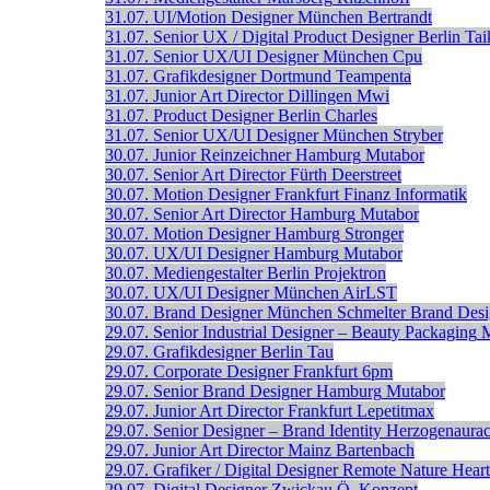
31.07.
UI/Motion Designer
München
Bertrandt
31.07.
Senior UX / Digital Product Designer
Berlin
Tai
31.07.
Senior UX/UI Designer
München
Cpu
31.07.
Grafikdesigner
Dortmund
Teampenta
31.07.
Junior Art Director
Dillingen
Mwi
31.07.
Product Designer
Berlin
Charles
31.07.
Senior UX/UI Designer
München
Stryber
30.07.
Junior Reinzeichner
Hamburg
Mutabor
30.07.
Senior Art Director
Fürth
Deerstreet
30.07.
Motion Designer
Frankfurt
Finanz Informatik
30.07.
Senior Art Director
Hamburg
Mutabor
30.07.
Motion Designer
Hamburg
Stronger
30.07.
UX/UI Designer
Hamburg
Mutabor
30.07.
Mediengestalter
Berlin
Projektron
30.07.
UX/UI Designer
München
AirLST
30.07.
Brand Designer
München
Schmelter Brand Des
29.07.
Senior Industrial Designer – Beauty Packaging
29.07.
Grafikdesigner
Berlin
Tau
29.07.
Corporate Designer
Frankfurt
6pm
29.07.
Senior Brand Designer
Hamburg
Mutabor
29.07.
Junior Art Director
Frankfurt
Lepetitmax
29.07.
Senior Designer – Brand Identity
Herzogenaura
29.07.
Junior Art Director
Mainz
Bartenbach
29.07.
Grafiker / Digital Designer
Remote
Nature Heart
29.07.
Digital Designer
Zwickau
Ö_Konzept