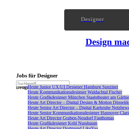
Designer
Design ma
Jobs für Designer
Stellenanzeige schalten
Heute
Junior UX/UI Designer
Hamburg
Sunzinet
Designanzeigen ohne Registrierung veröffentlichen
Heute
Kommunikationsdesigner
Waldachtal
Fischer
Heute
Grafikdesigner
München
Staatstheater am Gärtne
Heute
Art Director – Digital Design & Motion
Düsseldo
Heute
Senior Art Director – Digital
Karlsruhe
Netzbew
Heute
Senior Kommunikationsdesigner
Hannover
Clar
Heute
Art Director
Graben-Neudorf
Fanthomas
Heute
Grafikdesigner
Kehl
Nussbaum
Heute
Art Director
Dortmund
LikeYaa