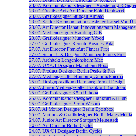
28.07.
Kommunikationsdesigner – Ausstellung & Signal
28.07.
Creative Art / Art Director
Köln
Denkwerk
28.07.
Grafikdesigner
Stuttgart
Almato
28.07.
Senior Kommunikations­designer
Kassel
Von Üb
28.07.
Art Director
Hanau
Innovationsraum Manageme
28.07.
Mediendesigner
Hamburg
GiB
28.07.
Grafikdesigner
München
Yfood
27.07.
Grafikdesigner
Remote
BusinessBike
27.07.
Art Director
Frankfurt
Fitness First
27.07.
Senior UX Designer
München
Fitness First
27.07.
Architekt
Langenlonsheim
Mac
27.07.
UX/UI Designer
Mannheim
Nooa
27.07.
Product Designer
Berlin
Peaks & Pies
27.07.
Mediengestalter
Hamburg
Gimmickmedia
25.07.
Designpraktikum
Hamburg
Format Design
25.07.
Junior Mediengestalter
Frankfurt
Brandcom
25.07.
Grafikdesigner
Köln
Rabona
25.07.
Kommunikationsdesigner
Frankfurt
AI Hub
25.07.
Grafikdesigner
Berlin
Wespro
25.07.
AI Motion Designer
Berlin
Epostbox
25.07.
Motion- & Grafikdesigner
Berlin
Mares Media
24.07.
Junior Art Director
Stuttgart
Meinestadt
24.07.
Art Director
Berlin
Cyclos
24.07.
UX/UI Designer
Berlin
Cyclos