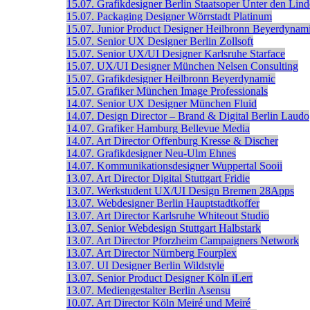
15.07.
Grafikdesigner
Berlin
Staatsoper Unter den Lin
15.07.
Packaging Designer
Wörrstadt
Platinum
15.07.
Junior Product Designer
Heilbronn
Beyerdynam
15.07.
Senior UX Designer
Berlin
Zollsoft
15.07.
Senior UX/UI Designer
Karlsruhe
Starface
15.07.
UX/UI Designer
München
Nelsen Consulting
15.07.
Grafikdesigner
Heilbronn
Beyerdynamic
15.07.
Grafiker
München
Image Professionals
14.07.
Senior UX Designer
München
Fluid
14.07.
Design Director – Brand & Digital
Berlin
Laudo
14.07.
Grafiker
Hamburg
Bellevue Media
14.07.
Art Director
Offenburg
Kresse & Discher
14.07.
Grafikdesigner
Neu-Ulm
Ehnes
14.07.
Kommunikationsdesigner
Wuppertal
Sooii
13.07.
Art Director Digital
Stuttgart
Fridie
13.07.
Werkstudent UX/UI Design
Bremen
28Apps
13.07.
Webdesigner
Berlin
Hauptstadtkoffer
13.07.
Art Director
Karlsruhe
Whiteout Studio
13.07.
Senior Webdesign
Stuttgart
Halbstark
13.07.
Art Director
Pforzheim
Campaigners Network
13.07.
Art Director
Nürnberg
Fourplex
13.07.
UI Designer
Berlin
Wildstyle
13.07.
Senior Product Designer
Köln
iLert
13.07.
Mediengestalter
Berlin
Asensu
10.07.
Art Director
Köln
Meiré und Meiré