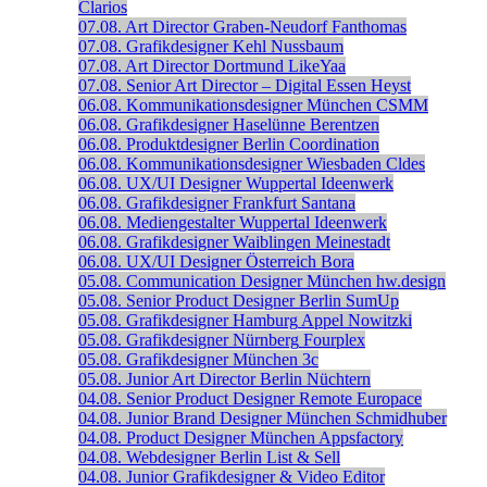
Clarios
07.08.
Art Director
Graben-Neudorf
Fanthomas
07.08.
Grafikdesigner
Kehl
Nussbaum
07.08.
Art Director
Dortmund
LikeYaa
07.08.
Senior Art Director – Digital
Essen
Heyst
06.08.
Kommunikationsdesigner
München
CSMM
06.08.
Grafikdesigner
Haselünne
Berentzen
06.08.
Produktdesigner
Berlin
Coordination
06.08.
Kommunikationsdesigner
Wiesbaden
Cldes
06.08.
UX/UI Designer
Wuppertal
Ideenwerk
06.08.
Grafikdesigner
Frankfurt
Santana
06.08.
Mediengestalter
Wuppertal
Ideenwerk
06.08.
Grafikdesigner
Waiblingen
Meinestadt
06.08.
UX/UI Designer
Österreich
Bora
05.08.
Communication Designer
München
hw.design
05.08.
Senior Product Designer
Berlin
SumUp
05.08.
Grafikdesigner
Hamburg
Appel Nowitzki
05.08.
Grafikdesigner
Nürnberg
Fourplex
05.08.
Grafikdesigner
München
3c
05.08.
Junior Art Director
Berlin
Nüchtern
04.08.
Senior Product Designer
Remote
Europace
04.08.
Junior Brand Designer
München
Schmidhuber
04.08.
Product Designer
München
Appsfactory
04.08.
Webdesigner
Berlin
List & Sell
04.08.
Junior Grafikdesigner & Video Editor