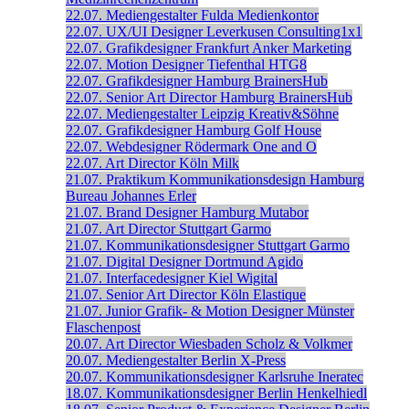
22.07.
Mediengestalter
Fulda
Medienkontor
22.07.
UX/UI Designer
Leverkusen
Consulting1x1
22.07.
Grafikdesigner
Frankfurt
Anker Marketing
22.07.
Motion Designer
Tiefenthal
HTG8
22.07.
Grafikdesigner
Hamburg
BrainersHub
22.07.
Senior Art Director
Hamburg
BrainersHub
22.07.
Mediengestalter
Leipzig
Kreativ&Söhne
22.07.
Grafikdesigner
Hamburg
Golf House
22.07.
Webdesigner
Rödermark
One and O
22.07.
Art Director
Köln
Milk
21.07.
Praktikum Kommunikationsdesign
Hamburg
Bureau Johannes Erler
21.07.
Brand Designer
Hamburg
Mutabor
21.07.
Art Director
Stuttgart
Garmo
21.07.
Kommunikationsdesigner
Stuttgart
Garmo
21.07.
Digital Designer
Dortmund
Agido
21.07.
Interfacedesigner
Kiel
Wigital
21.07.
Senior Art Director
Köln
Elastique
21.07.
Junior Grafik- & Motion Designer
Münster
Flaschenpost
20.07.
Art Director
Wiesbaden
Scholz & Volkmer
20.07.
Mediengestalter
Berlin
X-Press
20.07.
Kommunikationsdesigner
Karlsruhe
Ineratec
18.07.
Kommunikationsdesigner
Berlin
Henkelhiedl