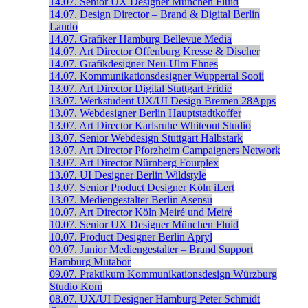
14.07.
Senior UX Designer
München
Fluid
14.07.
Design Director – Brand & Digital
Berlin
Laudo
14.07.
Grafiker
Hamburg
Bellevue Media
14.07.
Art Director
Offenburg
Kresse & Discher
14.07.
Grafikdesigner
Neu-Ulm
Ehnes
14.07.
Kommunikationsdesigner
Wuppertal
Sooii
13.07.
Art Director Digital
Stuttgart
Fridie
13.07.
Werkstudent UX/UI Design
Bremen
28Apps
13.07.
Webdesigner
Berlin
Hauptstadtkoffer
13.07.
Art Director
Karlsruhe
Whiteout Studio
13.07.
Senior Webdesign
Stuttgart
Halbstark
13.07.
Art Director
Pforzheim
Campaigners Network
13.07.
Art Director
Nürnberg
Fourplex
13.07.
UI Designer
Berlin
Wildstyle
13.07.
Senior Product Designer
Köln
iLert
13.07.
Mediengestalter
Berlin
Asensu
10.07.
Art Director
Köln
Meiré und Meiré
10.07.
Senior UX Designer
München
Fluid
10.07.
Product Designer
Berlin
Apryl
09.07.
Junior Mediengestalter – Brand Support
Hamburg
Mutabor
09.07.
Praktikum Kommunikationsdesign
Würzburg
Studio Kom
08.07.
UX/UI Designer
Hamburg
Peter Schmidt