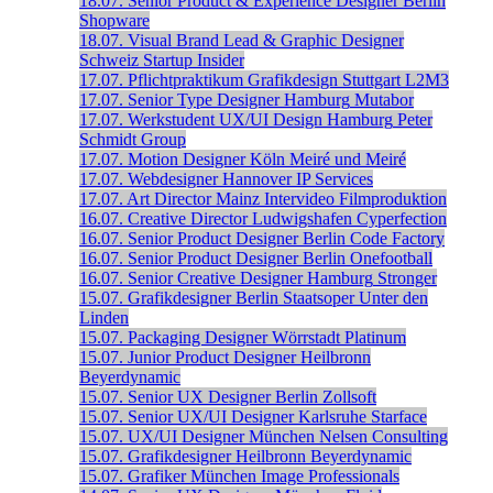
18.07.
Senior Product & Experience Designer
Berlin
Shopware
18.07.
Visual Brand Lead & Graphic Designer
Schweiz
Startup Insider
17.07.
Pflichtpraktikum Grafikdesign
Stuttgart
L2M3
17.07.
Senior Type Designer
Hamburg
Mutabor
17.07.
Werkstudent UX/UI Design
Hamburg
Peter
Schmidt Group
17.07.
Motion Designer
Köln
Meiré und Meiré
17.07.
Webdesigner
Hannover
IP Services
17.07.
Art Director
Mainz
Intervideo Filmproduktion
16.07.
Creative Director
Ludwigshafen
Cyperfection
16.07.
Senior Product Designer
Berlin
Code Factory
16.07.
Senior Product Designer
Berlin
Onefootball
16.07.
Senior Creative Designer
Hamburg
Stronger
15.07.
Grafikdesigner
Berlin
Staatsoper Unter den
Linden
15.07.
Packaging Designer
Wörrstadt
Platinum
15.07.
Junior Product Designer
Heilbronn
Beyerdynamic
15.07.
Senior UX Designer
Berlin
Zollsoft
15.07.
Senior UX/UI Designer
Karlsruhe
Starface
15.07.
UX/UI Designer
München
Nelsen Consulting
15.07.
Grafikdesigner
Heilbronn
Beyerdynamic
15.07.
Grafiker
München
Image Professionals