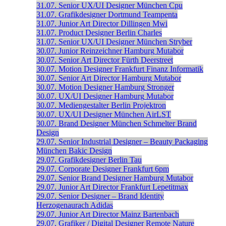
31.07.
Senior UX/UI Designer
München
Cpu
31.07.
Grafikdesigner
Dortmund
Teampenta
31.07.
Junior Art Director
Dillingen
Mwi
31.07.
Product Designer
Berlin
Charles
31.07.
Senior UX/UI Designer
München
Stryber
30.07.
Junior Reinzeichner
Hamburg
Mutabor
30.07.
Senior Art Director
Fürth
Deerstreet
30.07.
Motion Designer
Frankfurt
Finanz Informatik
30.07.
Senior Art Director
Hamburg
Mutabor
30.07.
Motion Designer
Hamburg
Stronger
30.07.
UX/UI Designer
Hamburg
Mutabor
30.07.
Mediengestalter
Berlin
Projektron
30.07.
UX/UI Designer
München
AirLST
30.07.
Brand Designer
München
Schmelter Brand
Design
29.07.
Senior Industrial Designer – Beauty Packaging
München
Bakic Design
29.07.
Grafikdesigner
Berlin
Tau
29.07.
Corporate Designer
Frankfurt
6pm
29.07.
Senior Brand Designer
Hamburg
Mutabor
29.07.
Junior Art Director
Frankfurt
Lepetitmax
29.07.
Senior Designer – Brand Identity
Herzogenaurach
Adidas
29.07.
Junior Art Director
Mainz
Bartenbach
29.07.
Grafiker / Digital Designer
Remote
Nature