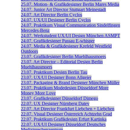
25.07.
Motion- & Grafikdesigner
Berlin
Mares Media
24.07.
Junior Art Director
Stuttgart
Meinestadt
24.07.
Art Director
Berlin
Cyclos
24.07.
UX/UI Designer
Berlin
Cyclos
24.07.
Praktikum Visual Communication
Sindelfingen
Mercedes-Benz
24.07.
Werkstudent UX/UI Design
München
ASMPT
24.07.
Grafikdesigner
Passau
E-whisper
24.07.
Media & Grafikdesigner
Krefeld
Westfield
Outdoors
23.07.
Grafikdesigner
Berlin
Muehlhausmoers
23.07.
Art Director – Editorial Design
Berlin
Muehlhausmoers
23.07.
Praktikum Design
Berlin
Tau
23.07.
UX/UI Designer
Bonn
Allgeier
23.07.
Packaging & Brand Designer
München
Müller
23.07.
Praktikum Modedesign
Düsseldorf
More
Money More Love
23.07.
Grafikdesigner
Düsseldorf
Dimego
22.07.
UX Designer
Nürnberg
Datev
22.07.
Art Director
Frankfurt
Liebchen + Liebchen
22.07.
Visual Designer
Österreich
Achtzehn Grad
22.07.
Praktikum Grafikdesign
Erfurt
Kartinka
22.07.
UX/UI Designer
Düsseldorf
Deutsches
Medizinrechenzentrum