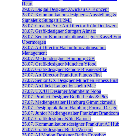
Heart
29.07.
Digital Designer
Zwickau
Ö_Konzept
28.07.
Kommunikationsdesigner – Ausstellung &
Signaletik
Stuttgart
L2M3
28.07.
Creative Art / Art Director
Köln
Denkwerk
28.07.
Grafikdesigner
Stuttgart
Almato
28.07.
Senior Kommunikations­designer
Kassel
Von
Übermorgen
28.07.
Art Director
Hanau
Innovationsraum
Management
28.07.
Mediendesigner
Hamburg
GiB
28.07.
Grafikdesigner
München
Yfood
27.07.
Grafikdesigner
Remote
BusinessBike
27.07.
Art Director
Frankfurt
Fitness First
27.07.
Senior UX Designer
München
Fitness First
27.07.
Architekt
Langenlonsheim
Mac
27.07.
UX/UI Designer
Mannheim
Nooa
27.07.
Product Designer
Berlin
Peaks & Pies
27.07.
Mediengestalter
Hamburg
Gimmickmedia
25.07.
Designpraktikum
Hamburg
Format Design
25.07.
Junior Mediengestalter
Frankfurt
Brandcom
25.07.
Grafikdesigner
Köln
Rabona
25.07.
Kommunikationsdesigner
Frankfurt
AI Hub
25.07.
Grafikdesigner
Berlin
Wespro
25.07.
AI Motion Designer
Berlin
Epostbox