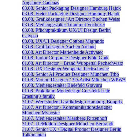
Augsburg
Cadenas
03.08.
Senior Packaging Designer
Hamburg
Hajok
03.08.
Freier Packaging Designer
Hamburg
Hajok
03.08.
Grafikdesigner / Art Director
Buchen
Weiss
03.08.
Mediengestalter
Traunreut
Vochezer
03.08.
Pflichtpraktikum UX/UI Design
Berlin
Calypso
03.08.
UX/UI Designer
Cottbus
Migrando
03.08.
Grafikdesigner
Aachen
Artland
03.08.
Art Director
Marienheide
Activatec
01.08.
Junior Corporate Designer
Köln
Gmk
01.08.
Art Director – Brand
Wuppertal
Pechschwarz
01.08.
UX Designer
Wuppertal
Pechschwarz
01.08.
Senior AI Product Designer
München
Trbo
01.08.
Motion Designer / 3D-Artist
München
WPWA
01.08.
Mediengestalter
Bielefeld
Gravuru
01.08.
Praktikum Modedesign
Coesfeld-Lette
Ernsting’s family
31.07.
Werkstudent Grafikdesign
Hamburg
Bonprix
31.07.
Art Director / Kommunikationsdesigner
München
Myposter
31.07.
Mediengestalter
Marsberg
Ritzenhoff
31.07.
UI/Motion Designer
München
Bertrandt
31.07.
Senior UX / Digital Product Designer
Berlin
Taikonauten