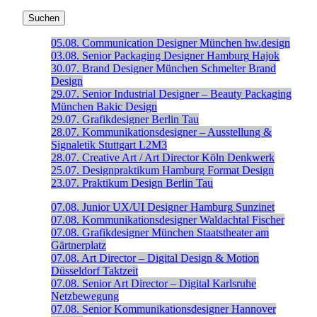
05.08.
Communication Designer
München
hw.design
03.08.
Senior Packaging Designer
Hamburg
Hajok
30.07.
Brand Designer
München
Schmelter Brand
Design
29.07.
Senior Industrial Designer – Beauty Packaging
München
Bakic Design
29.07.
Grafikdesigner
Berlin
Tau
28.07.
Kommunikationsdesigner – Ausstellung &
Signaletik
Stuttgart
L2M3
28.07.
Creative Art / Art Director
Köln
Denkwerk
25.07.
Designpraktikum
Hamburg
Format Design
23.07.
Praktikum Design
Berlin
Tau
07.08.
Junior UX/UI Designer
Hamburg
Sunzinet
07.08.
Kommunikationsdesigner
Waldachtal
Fischer
07.08.
Grafikdesigner
München
Staatstheater am
Gärtnerplatz
07.08.
Art Director – Digital Design & Motion
Düsseldorf
Taktzeit
07.08.
Senior Art Director – Digital
Karlsruhe
Netzbewegung
07.08.
Senior Kommunikationsdesigner
Hannover