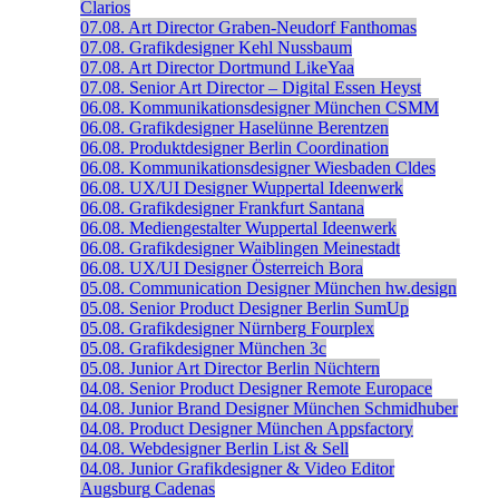
Clarios
07.08.
Art Director
Graben-Neudorf
Fanthomas
07.08.
Grafikdesigner
Kehl
Nussbaum
07.08.
Art Director
Dortmund
LikeYaa
07.08.
Senior Art Director – Digital
Essen
Heyst
06.08.
Kommunikationsdesigner
München
CSMM
06.08.
Grafikdesigner
Haselünne
Berentzen
06.08.
Produktdesigner
Berlin
Coordination
06.08.
Kommunikationsdesigner
Wiesbaden
Cldes
06.08.
UX/UI Designer
Wuppertal
Ideenwerk
06.08.
Grafikdesigner
Frankfurt
Santana
06.08.
Mediengestalter
Wuppertal
Ideenwerk
06.08.
Grafikdesigner
Waiblingen
Meinestadt
06.08.
UX/UI Designer
Österreich
Bora
05.08.
Communication Designer
München
hw.design
05.08.
Senior Product Designer
Berlin
SumUp
05.08.
Grafikdesigner
Nürnberg
Fourplex
05.08.
Grafikdesigner
München
3c
05.08.
Junior Art Director
Berlin
Nüchtern
04.08.
Senior Product Designer
Remote
Europace
04.08.
Junior Brand Designer
München
Schmidhuber
04.08.
Product Designer
München
Appsfactory
04.08.
Webdesigner
Berlin
List & Sell
04.08.
Junior Grafikdesigner & Video Editor
Augsburg
Cadenas