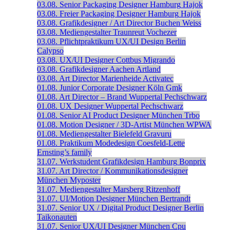
03.08.
Senior Packaging Designer
Hamburg
Hajok
03.08.
Freier Packaging Designer
Hamburg
Hajok
03.08.
Grafikdesigner / Art Director
Buchen
Weiss
03.08.
Mediengestalter
Traunreut
Vochezer
03.08.
Pflichtpraktikum UX/UI Design
Berlin
Calypso
03.08.
UX/UI Designer
Cottbus
Migrando
03.08.
Grafikdesigner
Aachen
Artland
03.08.
Art Director
Marienheide
Activatec
01.08.
Junior Corporate Designer
Köln
Gmk
01.08.
Art Director – Brand
Wuppertal
Pechschwarz
01.08.
UX Designer
Wuppertal
Pechschwarz
01.08.
Senior AI Product Designer
München
Trbo
01.08.
Motion Designer / 3D-Artist
München
WPWA
01.08.
Mediengestalter
Bielefeld
Gravuru
01.08.
Praktikum Modedesign
Coesfeld-Lette
Ernsting’s family
31.07.
Werkstudent Grafikdesign
Hamburg
Bonprix
31.07.
Art Director / Kommunikationsdesigner
München
Myposter
31.07.
Mediengestalter
Marsberg
Ritzenhoff
31.07.
UI/Motion Designer
München
Bertrandt
31.07.
Senior UX / Digital Product Designer
Berlin
Taikonauten
31.07.
Senior UX/UI Designer
München
Cpu