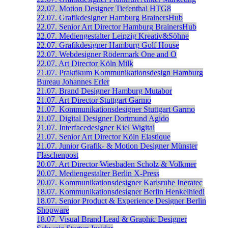
22.07.
Motion Designer
Tiefenthal
HTG8
22.07.
Grafikdesigner
Hamburg
BrainersHub
22.07.
Senior Art Director
Hamburg
BrainersHub
22.07.
Mediengestalter
Leipzig
Kreativ&Söhne
22.07.
Grafikdesigner
Hamburg
Golf House
22.07.
Webdesigner
Rödermark
One and O
22.07.
Art Director
Köln
Milk
21.07.
Praktikum Kommunikationsdesign
Hamburg
Bureau Johannes Erler
21.07.
Brand Designer
Hamburg
Mutabor
21.07.
Art Director
Stuttgart
Garmo
21.07.
Kommunikationsdesigner
Stuttgart
Garmo
21.07.
Digital Designer
Dortmund
Agido
21.07.
Interfacedesigner
Kiel
Wigital
21.07.
Senior Art Director
Köln
Elastique
21.07.
Junior Grafik- & Motion Designer
Münster
Flaschenpost
20.07.
Art Director
Wiesbaden
Scholz & Volkmer
20.07.
Mediengestalter
Berlin
X-Press
20.07.
Kommunikationsdesigner
Karlsruhe
Ineratec
18.07.
Kommunikationsdesigner
Berlin
Henkelhiedl
18.07.
Senior Product & Experience Designer
Berlin
Shopware
18.07.
Visual Brand Lead & Graphic Designer