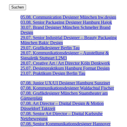
05.08.
Communication Designer
München
hw.design
03.08.
Senior Packaging Designer
Hamburg
Hajok
30.07.
Brand Designer
München
Schmelter Brand
Design
29.07.
Senior Industrial Designer – Beauty Packaging
München
Bakic Design
29.07.
Grafikdesigner
Berlin
Tau
28.07.
Kommunikationsdesigner – Ausstellung &
Signaletik
Stuttgart
L2M3
28.07.
Creative Art / Art Director
Köln
Denkwerk
25.07.
Designpraktikum
Hamburg
Format Design
23.07.
Praktikum Design
Berlin
Tau
07.08.
Junior UX/UI Designer
Hamburg
Sunzinet
07.08.
Kommunikationsdesigner
Waldachtal
Fischer
07.08.
Grafikdesigner
München
Staatstheater am
Gärtnerplatz
07.08.
Art Director – Digital Design & Motion
Düsseldorf
Taktzeit
07.08.
Senior Art Director – Digital
Karlsruhe
Netzbewegung
07.08.
Senior Kommunikationsdesigner
Hannover