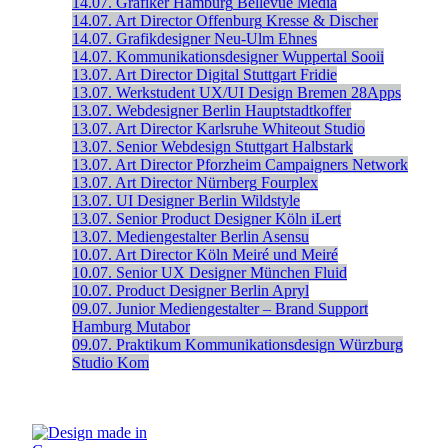
14.07.
Grafiker
Hamburg
Bellevue Media
14.07.
Art Director
Offenburg
Kresse & Discher
14.07.
Grafikdesigner
Neu-Ulm
Ehnes
14.07.
Kommunikationsdesigner
Wuppertal
Sooii
13.07.
Art Director Digital
Stuttgart
Fridie
13.07.
Werkstudent UX/UI Design
Bremen
28Apps
13.07.
Webdesigner
Berlin
Hauptstadtkoffer
13.07.
Art Director
Karlsruhe
Whiteout Studio
13.07.
Senior Webdesign
Stuttgart
Halbstark
13.07.
Art Director
Pforzheim
Campaigners Network
13.07.
Art Director
Nürnberg
Fourplex
13.07.
UI Designer
Berlin
Wildstyle
13.07.
Senior Product Designer
Köln
iLert
13.07.
Mediengestalter
Berlin
Asensu
10.07.
Art Director
Köln
Meiré und Meiré
10.07.
Senior UX Designer
München
Fluid
10.07.
Product Designer
Berlin
Apryl
09.07.
Junior Mediengestalter – Brand Support
Hamburg
Mutabor
09.07.
Praktikum Kommunikationsdesign
Würzburg
Studio Kom