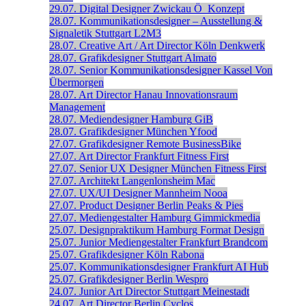
29.07.
Digital Designer
Zwickau
Ö_Konzept
28.07.
Kommunikationsdesigner – Ausstellung &
Signaletik
Stuttgart
L2M3
28.07.
Creative Art / Art Director
Köln
Denkwerk
28.07.
Grafikdesigner
Stuttgart
Almato
28.07.
Senior Kommunikations­designer
Kassel
Von
Übermorgen
28.07.
Art Director
Hanau
Innovationsraum
Management
28.07.
Mediendesigner
Hamburg
GiB
28.07.
Grafikdesigner
München
Yfood
27.07.
Grafikdesigner
Remote
BusinessBike
27.07.
Art Director
Frankfurt
Fitness First
27.07.
Senior UX Designer
München
Fitness First
27.07.
Architekt
Langenlonsheim
Mac
27.07.
UX/UI Designer
Mannheim
Nooa
27.07.
Product Designer
Berlin
Peaks & Pies
27.07.
Mediengestalter
Hamburg
Gimmickmedia
25.07.
Designpraktikum
Hamburg
Format Design
25.07.
Junior Mediengestalter
Frankfurt
Brandcom
25.07.
Grafikdesigner
Köln
Rabona
25.07.
Kommunikationsdesigner
Frankfurt
AI Hub
25.07.
Grafikdesigner
Berlin
Wespro
24.07.
Junior Art Director
Stuttgart
Meinestadt
24.07.
Art Director
Berlin
Cyclos