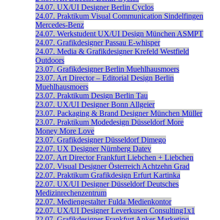
24.07.
UX/UI Designer
Berlin
Cyclos
24.07.
Praktikum Visual Communication
Sindelfingen
Mercedes-Benz
24.07.
Werkstudent UX/UI Design
München
ASMPT
24.07.
Grafikdesigner
Passau
E-whisper
24.07.
Media & Grafikdesigner
Krefeld
Westfield
Outdoors
23.07.
Grafikdesigner
Berlin
Muehlhausmoers
23.07.
Art Director – Editorial Design
Berlin
Muehlhausmoers
23.07.
Praktikum Design
Berlin
Tau
23.07.
UX/UI Designer
Bonn
Allgeier
23.07.
Packaging & Brand Designer
München
Müller
23.07.
Praktikum Modedesign
Düsseldorf
More
Money More Love
23.07.
Grafikdesigner
Düsseldorf
Dimego
22.07.
UX Designer
Nürnberg
Datev
22.07.
Art Director
Frankfurt
Liebchen + Liebchen
22.07.
Visual Designer
Österreich
Achtzehn Grad
22.07.
Praktikum Grafikdesign
Erfurt
Kartinka
22.07.
UX/UI Designer
Düsseldorf
Deutsches
Medizinrechenzentrum
22.07.
Mediengestalter
Fulda
Medienkontor
22.07.
UX/UI Designer
Leverkusen
Consulting1x1
22.07.
Grafikdesigner
Frankfurt
Anker Marketing