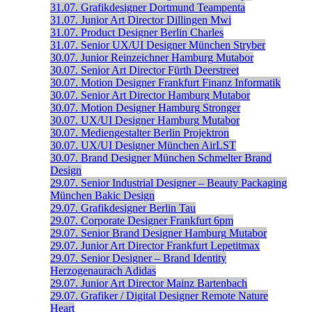
31.07.
Grafikdesigner
Dortmund
Teampenta
31.07.
Junior Art Director
Dillingen
Mwi
31.07.
Product Designer
Berlin
Charles
31.07.
Senior UX/UI Designer
München
Stryber
30.07.
Junior Reinzeichner
Hamburg
Mutabor
30.07.
Senior Art Director
Fürth
Deerstreet
30.07.
Motion Designer
Frankfurt
Finanz Informatik
30.07.
Senior Art Director
Hamburg
Mutabor
30.07.
Motion Designer
Hamburg
Stronger
30.07.
UX/UI Designer
Hamburg
Mutabor
30.07.
Mediengestalter
Berlin
Projektron
30.07.
UX/UI Designer
München
AirLST
30.07.
Brand Designer
München
Schmelter Brand
Design
29.07.
Senior Industrial Designer – Beauty Packaging
München
Bakic Design
29.07.
Grafikdesigner
Berlin
Tau
29.07.
Corporate Designer
Frankfurt
6pm
29.07.
Senior Brand Designer
Hamburg
Mutabor
29.07.
Junior Art Director
Frankfurt
Lepetitmax
29.07.
Senior Designer – Brand Identity
Herzogenaurach
Adidas
29.07.
Junior Art Director
Mainz
Bartenbach
29.07.
Grafiker / Digital Designer
Remote
Nature
Heart