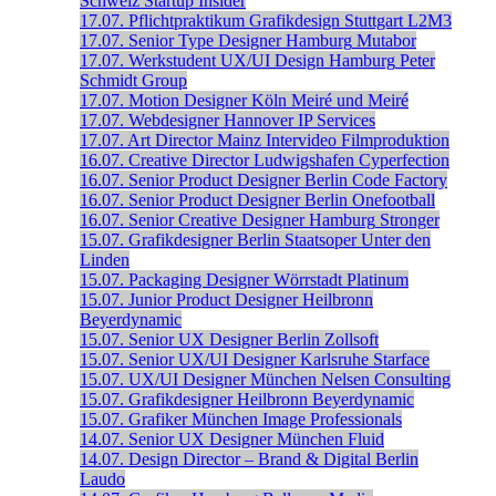
Schweiz
Startup Insider
17.07.
Pflichtpraktikum Grafikdesign
Stuttgart
L2M3
17.07.
Senior Type Designer
Hamburg
Mutabor
17.07.
Werkstudent UX/UI Design
Hamburg
Peter
Schmidt Group
17.07.
Motion Designer
Köln
Meiré und Meiré
17.07.
Webdesigner
Hannover
IP Services
17.07.
Art Director
Mainz
Intervideo Filmproduktion
16.07.
Creative Director
Ludwigshafen
Cyperfection
16.07.
Senior Product Designer
Berlin
Code Factory
16.07.
Senior Product Designer
Berlin
Onefootball
16.07.
Senior Creative Designer
Hamburg
Stronger
15.07.
Grafikdesigner
Berlin
Staatsoper Unter den
Linden
15.07.
Packaging Designer
Wörrstadt
Platinum
15.07.
Junior Product Designer
Heilbronn
Beyerdynamic
15.07.
Senior UX Designer
Berlin
Zollsoft
15.07.
Senior UX/UI Designer
Karlsruhe
Starface
15.07.
UX/UI Designer
München
Nelsen Consulting
15.07.
Grafikdesigner
Heilbronn
Beyerdynamic
15.07.
Grafiker
München
Image Professionals
14.07.
Senior UX Designer
München
Fluid
14.07.
Design Director – Brand & Digital
Berlin
Laudo