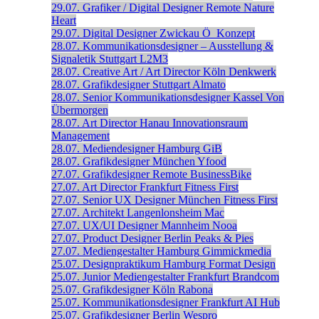
29.07.
Grafiker / Digital Designer
Remote
Nature
Heart
29.07.
Digital Designer
Zwickau
Ö_Konzept
28.07.
Kommunikationsdesigner – Ausstellung &
Signaletik
Stuttgart
L2M3
28.07.
Creative Art / Art Director
Köln
Denkwerk
28.07.
Grafikdesigner
Stuttgart
Almato
28.07.
Senior Kommunikations­designer
Kassel
Von
Übermorgen
28.07.
Art Director
Hanau
Innovationsraum
Management
28.07.
Mediendesigner
Hamburg
GiB
28.07.
Grafikdesigner
München
Yfood
27.07.
Grafikdesigner
Remote
BusinessBike
27.07.
Art Director
Frankfurt
Fitness First
27.07.
Senior UX Designer
München
Fitness First
27.07.
Architekt
Langenlonsheim
Mac
27.07.
UX/UI Designer
Mannheim
Nooa
27.07.
Product Designer
Berlin
Peaks & Pies
27.07.
Mediengestalter
Hamburg
Gimmickmedia
25.07.
Designpraktikum
Hamburg
Format Design
25.07.
Junior Mediengestalter
Frankfurt
Brandcom
25.07.
Grafikdesigner
Köln
Rabona
25.07.
Kommunikationsdesigner
Frankfurt
AI Hub
25.07.
Grafikdesigner
Berlin
Wespro