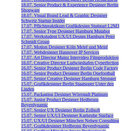
18.07.
Senior Product & Experience Designer
Berlin
Shopware
18.07.
Visual Brand Lead & Graphic Designer
Schweiz
Startup Insider
17.07.
Pflichtpraktikum Grafikdesign
Stuttgart
L2M3
17.07.
Senior Type Designer
Hamburg
Mutabor
17.07.
Werkstudent UX/UI Design
Hamburg
Peter
Schmidt Group
17.07.
Motion Designer
Köln
Meiré und Meiré
17.07.
Webdesigner
Hannover
IP Services
17.07.
Art Director
Mainz
Intervideo Filmproduktion
16.07.
Creative Director
Ludwigshafen
Cyperfection
16.07.
Senior Product Designer
Berlin
Code Factory
16.07.
Senior Product Designer
Berlin
Onefootball
16.07.
Senior Creative Designer
Hamburg
Stronger
15.07.
Grafikdesigner
Berlin
Staatsoper Unter den
Linden
15.07.
Packaging Designer
Wörrstadt
Platinum
15.07.
Junior Product Designer
Heilbronn
Beyerdynamic
15.07.
Senior UX Designer
Berlin
Zollsoft
15.07.
Senior UX/UI Designer
Karlsruhe
Starface
15.07.
UX/UI Designer
München
Nelsen Consulting
15.07.
Grafikdesigner
Heilbronn
Beyerdynamic