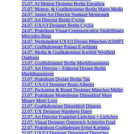
25.07.
AI Motion Designer
Berlin
Epostbox
25.07.
Motion- & Grafikdesigner
Berlin
Mares Media
24.07.
Junior Art Director
Stuttgart
Meinestadt
24.07.
Art Director
Berlin
Cyclos
24.07.
UX/UI Designer
Berlin
Cyclos
24.07.
Praktikum Visual Communication
Sindelfingen
Mercedes-Benz
24.07.
Werkstudent UX/UI Design
München
ASMPT
24.07.
Grafikdesigner
Passau
E-whisper
24.07.
Media & Grafikdesigner
Krefeld
Westfield
Outdoors
23.07.
Grafikdesigner
Berlin
Muehlhausmoers
23.07.
Art Director – Editorial Design
Berlin
Muehlhausmoers
23.07.
Praktikum Design
Berlin
Tau
23.07.
UX/UI Designer
Bonn
Allgeier
23.07.
Packaging & Brand Designer
München
Müller
23.07.
Praktikum Modedesign
Düsseldorf
More
Money More Love
23.07.
Grafikdesigner
Düsseldorf
Dimego
22.07.
UX Designer
Nürnberg
Datev
22.07.
Art Director
Frankfurt
Liebchen + Liebchen
22.07.
Visual Designer
Österreich
Achtzehn Grad
22.07.
Praktikum Grafikdesign
Erfurt
Kartinka
22.07.
UX/UI Designer
Düsseldorf
Deutsches