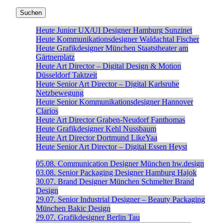
Heute
Junior UX/UI Designer
Hamburg
Sunzinet
Heute
Kommunikationsdesigner
Waldachtal
Fischer
Heute
Grafikdesigner
München
Staatstheater am
Gärtnerplatz
Heute
Art Director – Digital Design & Motion
Düsseldorf
Taktzeit
Heute
Senior Art Director – Digital
Karlsruhe
Netzbewegung
Heute
Senior Kommunikationsdesigner
Hannover
Clarios
Heute
Art Director
Graben-Neudorf
Fanthomas
Heute
Grafikdesigner
Kehl
Nussbaum
Heute
Art Director
Dortmund
LikeYaa
Heute
Senior Art Director – Digital
Essen
Heyst
05.08.
Communication Designer
München
hw.design
03.08.
Senior Packaging Designer
Hamburg
Hajok
30.07.
Brand Designer
München
Schmelter Brand
Design
29.07.
Senior Industrial Designer – Beauty Packaging
München
Bakic Design
29.07.
Grafikdesigner
Berlin
Tau