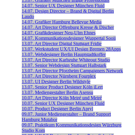
15.07.
Grafiker
München
Image Professionals
14.07.
Senior UX Designer
München
Fluid
14.07.
Design Director – Brand & Digital
Berlin
Laudo
14.07.
Grafiker
Hamburg
Bellevue Media
14.07.
Art Director
Offenburg
Kresse & Discher
14.07.
Grafikdesigner
Neu-Ulm
Ehnes
14.07.
Kommunikationsdesigner
Wuppertal
Sooii
13.07.
Art Director Digital
Stuttgart
Fridie
13.07.
Werkstudent UX/UI Design
Bremen
28Apps
13.07.
Webdesigner
Berlin
Hauptstadtkoffer
13.07.
Art Director
Karlsruhe
Whiteout Studio
13.07.
Senior Webdesign
Stuttgart
Halbstark
13.07.
Art Director
Pforzheim
Campaigners Network
13.07.
Art Director
Nürnberg
Fourplex
13.07.
UI Designer
Berlin
Wildstyle
13.07.
Senior Product Designer
Köln
iLert
13.07.
Mediengestalter
Berlin
Asensu
10.07.
Art Director
Köln
Meiré und Meiré
10.07.
Senior UX Designer
München
Fluid
10.07.
Product Designer
Berlin
Apryl
09.07.
Junior Mediengestalter – Brand Support
Hamburg
Mutabor
09.07.
Praktikum Kommunikationsdesign
Würzburg
Studio Kom