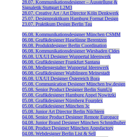
28.07.
Kommunikationsdesigner – Ausstellung &
Signaletik
Stuttgart
L2M3
28.07.
Creative Art / Art Director
Köln
Denkwerk
25.07.
Designpraktikum
Hamburg
Format Design
23.07.
Praktikum Design
Berlin
Tau
06.08.
Kommunikationsdesigner
München
CSMM
06.08.
Grafikdesigner
Haselünne
Berentzen
06.08.
Produktdesigner
Berlin
Coordination
06.08.
Kommunikationsdesigner
Wiesbaden
Cldes
06.08.
UX/UI Designer
Wuppertal
Ideenwerk
06.08.
Grafikdesigner
Frankfurt
Santana
06.08.
Mediengestalter
Wuppertal
Ideenwerk
06.08.
Grafikdesigner
Waiblingen
Meinestadt
06.08.
UX/UI Designer
Österreich
Bora
05.08.
Communication Designer
München
hw.design
05.08.
Senior Product Designer
Berlin
SumUp
05.08.
Grafikdesigner
Hamburg
Appel Nowitzki
05.08.
Grafikdesigner
Nürnberg
Fourplex
05.08.
Grafikdesigner
München
3c
05.08.
Junior Art Director
Berlin
Nüchtern
04.08.
Senior Product Designer
Remote
Europace
04.08.
Junior Brand Designer
München
Schmidhuber
04.08.
Product Designer
München
Appsfactory
04.08.
Webdesigner
Berlin
List & Sell