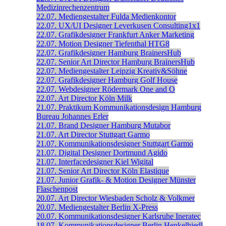
Medizinrechenzentrum
22.07.
Mediengestalter
Fulda
Medienkontor
22.07.
UX/UI Designer
Leverkusen
Consulting1x1
22.07.
Grafikdesigner
Frankfurt
Anker Marketing
22.07.
Motion Designer
Tiefenthal
HTG8
22.07.
Grafikdesigner
Hamburg
BrainersHub
22.07.
Senior Art Director
Hamburg
BrainersHub
22.07.
Mediengestalter
Leipzig
Kreativ&Söhne
22.07.
Grafikdesigner
Hamburg
Golf House
22.07.
Webdesigner
Rödermark
One and O
22.07.
Art Director
Köln
Milk
21.07.
Praktikum Kommunikationsdesign
Hamburg
Bureau Johannes Erler
21.07.
Brand Designer
Hamburg
Mutabor
21.07.
Art Director
Stuttgart
Garmo
21.07.
Kommunikationsdesigner
Stuttgart
Garmo
21.07.
Digital Designer
Dortmund
Agido
21.07.
Interfacedesigner
Kiel
Wigital
21.07.
Senior Art Director
Köln
Elastique
21.07.
Junior Grafik- & Motion Designer
Münster
Flaschenpost
20.07.
Art Director
Wiesbaden
Scholz & Volkmer
20.07.
Mediengestalter
Berlin
X-Press
20.07.
Kommunikationsdesigner
Karlsruhe
Ineratec
18.07.
Kommunikationsdesigner
Berlin
Henkelhiedl