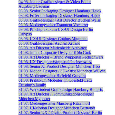
04.08.
Junior Grafikdesigner & Video Editor
Augsburg
Cadenas
03.08.
Senior Packaging Designer
Hamburg
Hajok
03.08.
Freier Packaging Designer
Hamburg
Hajok
03.08.
Grafikdesigner / Art Director
Buchen
Weiss
03.08.
Mediengestalter
Traunreut
Vochezer
03.08.
Pflichtpraktikum UX/UI Design
Berlin
Calypso
03.08.
UX/UI Designer
Cottbus
Migrando
03.08.
Grafikdesigner
Aachen
Artland
03.08.
Art Director
Marienheide
Activatec
01.08.
Junior Corporate Designer
Köln
Gmk
01.08.
Art Director – Brand
Wuppertal
Pechschwarz
01.08.
UX Designer
Wuppertal
Pechschwarz
01.08.
Senior AI Product Designer
München
Trbo
01.08.
Motion Designer / 3D-Artist
München
WPWA
01.08.
Mediengestalter
Bielefeld
Gravuru
01.08.
Praktikum Modedesign
Coesfeld-Lette
Ernsting’s family
31.07.
Werkstudent Grafikdesign
Hamburg
Bonprix
31.07.
Art Director / Kommunikationsdesigner
München
Myposter
31.07.
Mediengestalter
Marsberg
Ritzenhoff
31.07.
UI/Motion Designer
München
Bertrandt
31.07.
Senior UX / Digital Product Designer
Berlin