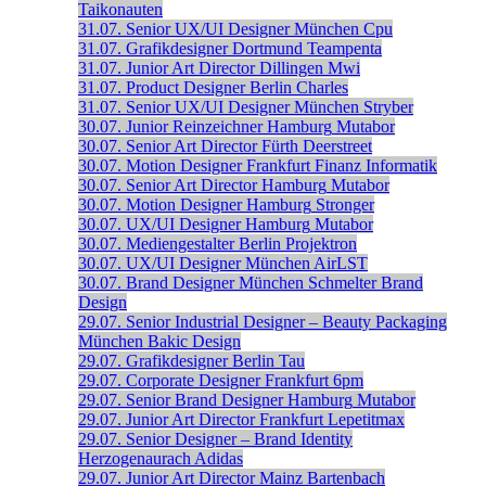
Taikonauten
31.07.
Senior UX/UI Designer
München
Cpu
31.07.
Grafikdesigner
Dortmund
Teampenta
31.07.
Junior Art Director
Dillingen
Mwi
31.07.
Product Designer
Berlin
Charles
31.07.
Senior UX/UI Designer
München
Stryber
30.07.
Junior Reinzeichner
Hamburg
Mutabor
30.07.
Senior Art Director
Fürth
Deerstreet
30.07.
Motion Designer
Frankfurt
Finanz Informatik
30.07.
Senior Art Director
Hamburg
Mutabor
30.07.
Motion Designer
Hamburg
Stronger
30.07.
UX/UI Designer
Hamburg
Mutabor
30.07.
Mediengestalter
Berlin
Projektron
30.07.
UX/UI Designer
München
AirLST
30.07.
Brand Designer
München
Schmelter Brand
Design
29.07.
Senior Industrial Designer – Beauty Packaging
München
Bakic Design
29.07.
Grafikdesigner
Berlin
Tau
29.07.
Corporate Designer
Frankfurt
6pm
29.07.
Senior Brand Designer
Hamburg
Mutabor
29.07.
Junior Art Director
Frankfurt
Lepetitmax
29.07.
Senior Designer – Brand Identity
Herzogenaurach
Adidas
29.07.
Junior Art Director
Mainz
Bartenbach