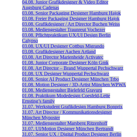
04.08.
Junior Grafikdesigner & Video Editor
Augsburg
Cadenas
03.08.
Senior Packaging Designer
Hamburg
Hajok
03.08.
Freier Packaging Designer
Hamburg
Hajok
03.08.
Grafikdesigner / Art Director
Buchen
Weiss
03.08.
Mediengestalter
Traunreut
Vochezer
03.08.
Pflichtpraktikum UX/UI Design
Berlin
Calypso
03.08.
UX/UI Designer
Cottbus
Migrando
03.08.
Grafikdesigner
Aachen
Artland
03.08.
Art Director
Marienheide
Activatec
01.08.
Junior Corporate Designer
Köln
Gmk
01.08.
Art Director – Brand
Wuppertal
Pechschwarz
01.08.
UX Designer
Wuppertal
Pechschwarz
01.08.
Senior AI Product Designer
München
Trbo
01.08.
Motion Designer / 3D-Artist
München
WPWA
01.08.
Mediengestalter
Bielefeld
Gravuru
01.08.
Praktikum Modedesign
Coesfeld-Lette
Ernsting’s family
31.07.
Werkstudent Grafikdesign
Hamburg
Bonprix
31.07.
Art Director / Kommunikationsdesigner
München
Myposter
31.07.
Mediengestalter
Marsberg
Ritzenhoff
31.07.
UI/Motion Designer
München
Bertrandt
31.07.
Senior UX / Digital Product Designer
Berlin