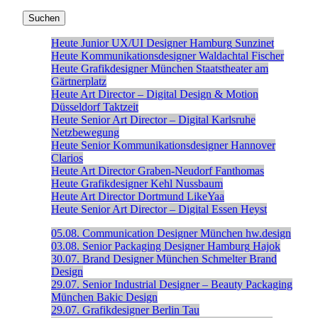
Heute
Junior UX/UI Designer
Hamburg
Sunzinet
Heute
Kommunikationsdesigner
Waldachtal
Fischer
Heute
Grafikdesigner
München
Staatstheater am
Gärtnerplatz
Heute
Art Director – Digital Design & Motion
Düsseldorf
Taktzeit
Heute
Senior Art Director – Digital
Karlsruhe
Netzbewegung
Heute
Senior Kommunikationsdesigner
Hannover
Clarios
Heute
Art Director
Graben-Neudorf
Fanthomas
Heute
Grafikdesigner
Kehl
Nussbaum
Heute
Art Director
Dortmund
LikeYaa
Heute
Senior Art Director – Digital
Essen
Heyst
05.08.
Communication Designer
München
hw.design
03.08.
Senior Packaging Designer
Hamburg
Hajok
30.07.
Brand Designer
München
Schmelter Brand
Design
29.07.
Senior Industrial Designer – Beauty Packaging
München
Bakic Design
29.07.
Grafikdesigner
Berlin
Tau