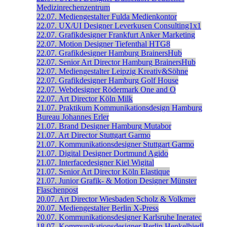
Medizinrechenzentrum
22.07.
Mediengestalter
Fulda
Medienkontor
22.07.
UX/UI Designer
Leverkusen
Consulting1x1
22.07.
Grafikdesigner
Frankfurt
Anker Marketing
22.07.
Motion Designer
Tiefenthal
HTG8
22.07.
Grafikdesigner
Hamburg
BrainersHub
22.07.
Senior Art Director
Hamburg
BrainersHub
22.07.
Mediengestalter
Leipzig
Kreativ&Söhne
22.07.
Grafikdesigner
Hamburg
Golf House
22.07.
Webdesigner
Rödermark
One and O
22.07.
Art Director
Köln
Milk
21.07.
Praktikum Kommunikationsdesign
Hamburg
Bureau Johannes Erler
21.07.
Brand Designer
Hamburg
Mutabor
21.07.
Art Director
Stuttgart
Garmo
21.07.
Kommunikationsdesigner
Stuttgart
Garmo
21.07.
Digital Designer
Dortmund
Agido
21.07.
Interfacedesigner
Kiel
Wigital
21.07.
Senior Art Director
Köln
Elastique
21.07.
Junior Grafik- & Motion Designer
Münster
Flaschenpost
20.07.
Art Director
Wiesbaden
Scholz & Volkmer
20.07.
Mediengestalter
Berlin
X-Press
20.07.
Kommunikationsdesigner
Karlsruhe
Ineratec
18.07.
Kommunikationsdesigner
Berlin
Henkelhiedl