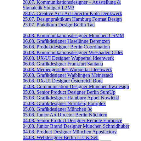
28.07.
Kommunikationsdesigner – Ausstellung &
Signaletik
Stuttgart
L2M3
28.07.
Creative Art / Art Director
Köln
Denkwerk
25.07.
Designpraktikum
Hamburg
Format Design
23.07.
Praktikum Design
Berlin
Tau
06.08.
Kommunikationsdesigner
München
CSMM
06.08.
Grafikdesigner
Haselünne
Berentzen
06.08.
Produktdesigner
Berlin
Coordination
06.08.
Kommunikationsdesigner
Wiesbaden
Cldes
06.08.
UX/UI Designer
Wuppertal
Ideenwerk
06.08.
Grafikdesigner
Frankfurt
Santana
06.08.
Mediengestalter
Wuppertal
Ideenwerk
06.08.
Grafikdesigner
Waiblingen
Meinestadt
06.08.
UX/UI Designer
Österreich
Bora
05.08.
Communication Designer
München
hw.design
05.08.
Senior Product Designer
Berlin
SumUp
05.08.
Grafikdesigner
Hamburg
Appel Nowitzki
05.08.
Grafikdesigner
Nürnberg
Fourplex
05.08.
Grafikdesigner
München
3c
05.08.
Junior Art Director
Berlin
Nüchtern
04.08.
Senior Product Designer
Remote
Europace
04.08.
Junior Brand Designer
München
Schmidhuber
04.08.
Product Designer
München
Appsfactory
04.08.
Webdesigner
Berlin
List & Sell