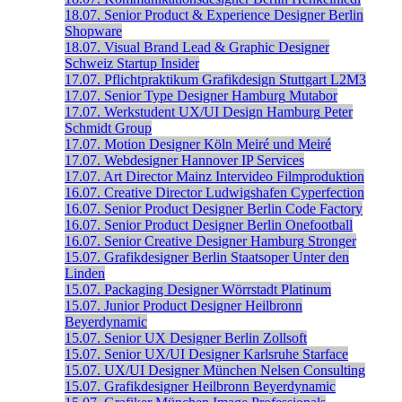
18.07.
Senior Product & Experience Designer
Berlin
Shopware
18.07.
Visual Brand Lead & Graphic Designer
Schweiz
Startup Insider
17.07.
Pflichtpraktikum Grafikdesign
Stuttgart
L2M3
17.07.
Senior Type Designer
Hamburg
Mutabor
17.07.
Werkstudent UX/UI Design
Hamburg
Peter
Schmidt Group
17.07.
Motion Designer
Köln
Meiré und Meiré
17.07.
Webdesigner
Hannover
IP Services
17.07.
Art Director
Mainz
Intervideo Filmproduktion
16.07.
Creative Director
Ludwigshafen
Cyperfection
16.07.
Senior Product Designer
Berlin
Code Factory
16.07.
Senior Product Designer
Berlin
Onefootball
16.07.
Senior Creative Designer
Hamburg
Stronger
15.07.
Grafikdesigner
Berlin
Staatsoper Unter den
Linden
15.07.
Packaging Designer
Wörrstadt
Platinum
15.07.
Junior Product Designer
Heilbronn
Beyerdynamic
15.07.
Senior UX Designer
Berlin
Zollsoft
15.07.
Senior UX/UI Designer
Karlsruhe
Starface
15.07.
UX/UI Designer
München
Nelsen Consulting
15.07.
Grafikdesigner
Heilbronn
Beyerdynamic