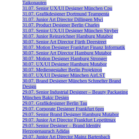
Taikonauten
31.07.
Senior UX/UI Designer
München
Cpu
31.07.
Grafikdesigner
Dortmund
Teampenta
31.07.
Junior Art Director
Dillingen
Mwi
31.07.
Product Designer
Berlin
Charles
31.07.
Senior UX/UI Designer
München
Stryber
30.07.
Junior Reinzeichner
Hamburg
Mutabor
30.07.
Senior Art Director
Fürth
Deerstreet
30.07.
Motion Designer
Frankfurt
Finanz Informatik
30.07.
Senior Art Director
Hamburg
Mutabor
30.07.
Motion Designer
Hamburg
Stronger
30.07.
UX/UI Designer
Hamburg
Mutabor
30.07.
Mediengestalter
Berlin
Projektron
30.07.
UX/UI Designer
München
AirLST
30.07.
Brand Designer
München
Schmelter Brand
Design
29.07.
Senior Industrial Designer – Beauty Packaging
München
Bakic Design
29.07.
Grafikdesigner
Berlin
Tau
29.07.
Corporate Designer
Frankfurt
6pm
29.07.
Senior Brand Designer
Hamburg
Mutabor
29.07.
Junior Art Director
Frankfurt
Lepetitmax
29.07.
Senior Designer – Brand Identity
Herzogenaurach
Adidas
29.07.
Junior Art Director
Mainz
Bartenbach