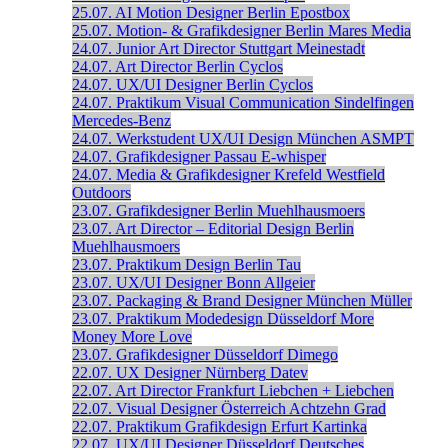
25.07.
AI Motion Designer
Berlin
Epostbox
25.07.
Motion- & Grafikdesigner
Berlin
Mares Media
24.07.
Junior Art Director
Stuttgart
Meinestadt
24.07.
Art Director
Berlin
Cyclos
24.07.
UX/UI Designer
Berlin
Cyclos
24.07.
Praktikum Visual Communication
Sindelfingen
Mercedes-Benz
24.07.
Werkstudent UX/UI Design
München
ASMPT
24.07.
Grafikdesigner
Passau
E-whisper
24.07.
Media & Grafikdesigner
Krefeld
Westfield
Outdoors
23.07.
Grafikdesigner
Berlin
Muehlhausmoers
23.07.
Art Director – Editorial Design
Berlin
Muehlhausmoers
23.07.
Praktikum Design
Berlin
Tau
23.07.
UX/UI Designer
Bonn
Allgeier
23.07.
Packaging & Brand Designer
München
Müller
23.07.
Praktikum Modedesign
Düsseldorf
More
Money More Love
23.07.
Grafikdesigner
Düsseldorf
Dimego
22.07.
UX Designer
Nürnberg
Datev
22.07.
Art Director
Frankfurt
Liebchen + Liebchen
22.07.
Visual Designer
Österreich
Achtzehn Grad
22.07.
Praktikum Grafikdesign
Erfurt
Kartinka
22.07.
UX/UI Designer
Düsseldorf
Deutsches