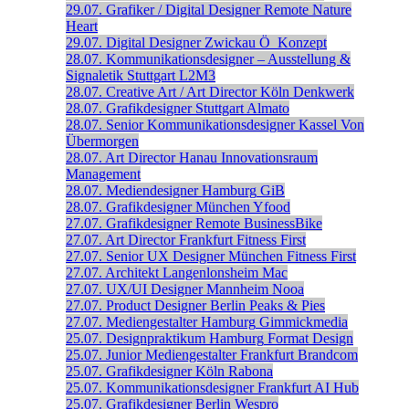
29.07.
Grafiker / Digital Designer
Remote
Nature
Heart
29.07.
Digital Designer
Zwickau
Ö_Konzept
28.07.
Kommunikationsdesigner – Ausstellung &
Signaletik
Stuttgart
L2M3
28.07.
Creative Art / Art Director
Köln
Denkwerk
28.07.
Grafikdesigner
Stuttgart
Almato
28.07.
Senior Kommunikations­designer
Kassel
Von
Übermorgen
28.07.
Art Director
Hanau
Innovationsraum
Management
28.07.
Mediendesigner
Hamburg
GiB
28.07.
Grafikdesigner
München
Yfood
27.07.
Grafikdesigner
Remote
BusinessBike
27.07.
Art Director
Frankfurt
Fitness First
27.07.
Senior UX Designer
München
Fitness First
27.07.
Architekt
Langenlonsheim
Mac
27.07.
UX/UI Designer
Mannheim
Nooa
27.07.
Product Designer
Berlin
Peaks & Pies
27.07.
Mediengestalter
Hamburg
Gimmickmedia
25.07.
Designpraktikum
Hamburg
Format Design
25.07.
Junior Mediengestalter
Frankfurt
Brandcom
25.07.
Grafikdesigner
Köln
Rabona
25.07.
Kommunikationsdesigner
Frankfurt
AI Hub
25.07.
Grafikdesigner
Berlin
Wespro