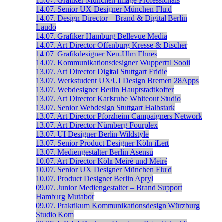
15.07.
Grafiker
München
Image Professionals
14.07.
Senior UX Designer
München
Fluid
14.07.
Design Director – Brand & Digital
Berlin
Laudo
14.07.
Grafiker
Hamburg
Bellevue Media
14.07.
Art Director
Offenburg
Kresse & Discher
14.07.
Grafikdesigner
Neu-Ulm
Ehnes
14.07.
Kommunikationsdesigner
Wuppertal
Sooii
13.07.
Art Director Digital
Stuttgart
Fridie
13.07.
Werkstudent UX/UI Design
Bremen
28Apps
13.07.
Webdesigner
Berlin
Hauptstadtkoffer
13.07.
Art Director
Karlsruhe
Whiteout Studio
13.07.
Senior Webdesign
Stuttgart
Halbstark
13.07.
Art Director
Pforzheim
Campaigners Network
13.07.
Art Director
Nürnberg
Fourplex
13.07.
UI Designer
Berlin
Wildstyle
13.07.
Senior Product Designer
Köln
iLert
13.07.
Mediengestalter
Berlin
Asensu
10.07.
Art Director
Köln
Meiré und Meiré
10.07.
Senior UX Designer
München
Fluid
10.07.
Product Designer
Berlin
Apryl
09.07.
Junior Mediengestalter – Brand Support
Hamburg
Mutabor
09.07.
Praktikum Kommunikationsdesign
Würzburg
Studio Kom