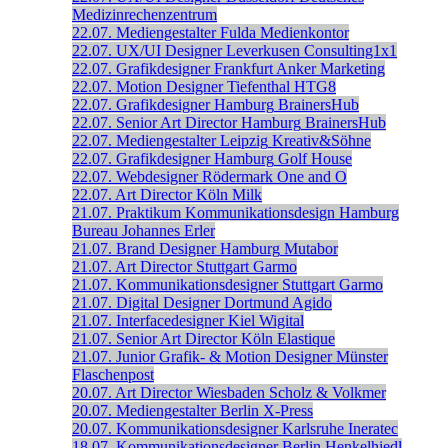
Medizinrechenzentrum
22.07.
Mediengestalter
Fulda
Medienkontor
22.07.
UX/UI Designer
Leverkusen
Consulting1x1
22.07.
Grafikdesigner
Frankfurt
Anker Marketing
22.07.
Motion Designer
Tiefenthal
HTG8
22.07.
Grafikdesigner
Hamburg
BrainersHub
22.07.
Senior Art Director
Hamburg
BrainersHub
22.07.
Mediengestalter
Leipzig
Kreativ&Söhne
22.07.
Grafikdesigner
Hamburg
Golf House
22.07.
Webdesigner
Rödermark
One and O
22.07.
Art Director
Köln
Milk
21.07.
Praktikum Kommunikationsdesign
Hamburg
Bureau Johannes Erler
21.07.
Brand Designer
Hamburg
Mutabor
21.07.
Art Director
Stuttgart
Garmo
21.07.
Kommunikationsdesigner
Stuttgart
Garmo
21.07.
Digital Designer
Dortmund
Agido
21.07.
Interfacedesigner
Kiel
Wigital
21.07.
Senior Art Director
Köln
Elastique
21.07.
Junior Grafik- & Motion Designer
Münster
Flaschenpost
20.07.
Art Director
Wiesbaden
Scholz & Volkmer
20.07.
Mediengestalter
Berlin
X-Press
20.07.
Kommunikationsdesigner
Karlsruhe
Ineratec
18.07.
Kommunikationsdesigner
Berlin
Henkelhiedl