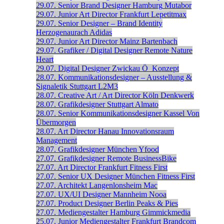
29.07.
Senior Brand Designer
Hamburg
Mutabor
29.07.
Junior Art Director
Frankfurt
Lepetitmax
29.07.
Senior Designer – Brand Identity
Herzogenaurach
Adidas
29.07.
Junior Art Director
Mainz
Bartenbach
29.07.
Grafiker / Digital Designer
Remote
Nature
Heart
29.07.
Digital Designer
Zwickau
Ö_Konzept
28.07.
Kommunikationsdesigner – Ausstellung &
Signaletik
Stuttgart
L2M3
28.07.
Creative Art / Art Director
Köln
Denkwerk
28.07.
Grafikdesigner
Stuttgart
Almato
28.07.
Senior Kommunikations­designer
Kassel
Von
Übermorgen
28.07.
Art Director
Hanau
Innovationsraum
Management
28.07.
Grafikdesigner
München
Yfood
27.07.
Grafikdesigner
Remote
BusinessBike
27.07.
Art Director
Frankfurt
Fitness First
27.07.
Senior UX Designer
München
Fitness First
27.07.
Architekt
Langenlonsheim
Mac
27.07.
UX/UI Designer
Mannheim
Nooa
27.07.
Product Designer
Berlin
Peaks & Pies
27.07.
Mediengestalter
Hamburg
Gimmickmedia
25.07.
Junior Mediengestalter
Frankfurt
Brandcom