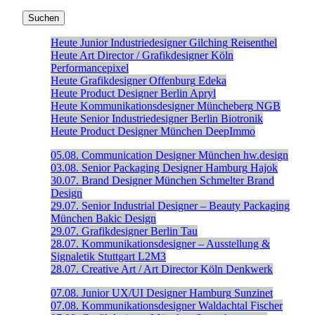
Heute
Junior Industriedesigner
Gilching
Reisenthel
Heute
Art Director / Grafikdesigner
Köln
Performancepixel
Heute
Grafikdesigner
Offenburg
Edeka
Heute
Product Designer
Berlin
Apryl
Heute
Kommunikationsdesigner
Müncheberg
NGB
Heute
Senior Industriedesigner
Berlin
Biotronik
Heute
Product Designer
München
DeepImmo
05.08.
Communication Designer
München
hw.design
03.08.
Senior Packaging Designer
Hamburg
Hajok
30.07.
Brand Designer
München
Schmelter Brand
Design
29.07.
Senior Industrial Designer – Beauty Packaging
München
Bakic Design
29.07.
Grafikdesigner
Berlin
Tau
28.07.
Kommunikationsdesigner – Ausstellung &
Signaletik
Stuttgart
L2M3
28.07.
Creative Art / Art Director
Köln
Denkwerk
07.08.
Junior UX/UI Designer
Hamburg
Sunzinet
07.08.
Kommunikationsdesigner
Waldachtal
Fischer