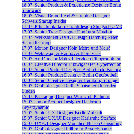
18.07.
Senior Product & Experience Designer
Berlin
Shopware
18.07.
Visual Brand Lead & Graphic Designer
Schweiz
Startup Insider
17.07.
Pflichtpraktikum Grafikdesign
Stuttgart
L2M3
17.07.
Senior Type Designer
Hamburg
Mutabor
17.07.
Werkstudent UX/UI Design
Hamburg
Peter
Schmidt Group
17.07.
Motion Designer
Köln
Meiré und Meiré
17.07.
Webdesigner
Hannover
IP Services
17.07.
Art Director
Mainz
Intervideo Filmproduktion
16.07.
Creative Director
Ludwigshafen
Cyperfection
16.07.
Senior Product Designer
Berlin
Code Factory
16.07.
Senior Product Designer
Berlin
Onefootball
16.07.
Senior Creative Designer
Hamburg
Stronger
15.07.
Grafikdesigner
Berlin
Staatsoper Unter den
Linden
15.07.
Packaging Designer
Wörrstadt
Platinum
15.07.
Junior Product Designer
Heilbronn
Beyerdynamic
15.07.
Senior UX Designer
Berlin
Zollsoft
15.07.
Senior UX/UI Designer
Karlsruhe
Starface
15.07.
UX/UI Designer
München
Nelsen Consulting
15.07.
Grafikdesigner
Heilbronn
Beyerdynamic