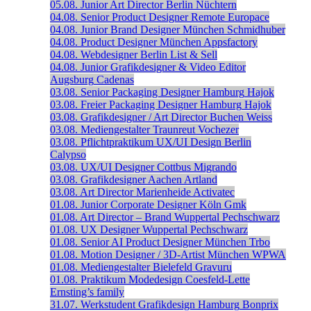
05.08.
Junior Art Director
Berlin
Nüchtern
04.08.
Senior Product Designer
Remote
Europace
04.08.
Junior Brand Designer
München
Schmidhuber
04.08.
Product Designer
München
Appsfactory
04.08.
Webdesigner
Berlin
List & Sell
04.08.
Junior Grafikdesigner & Video Editor
Augsburg
Cadenas
03.08.
Senior Packaging Designer
Hamburg
Hajok
03.08.
Freier Packaging Designer
Hamburg
Hajok
03.08.
Grafikdesigner / Art Director
Buchen
Weiss
03.08.
Mediengestalter
Traunreut
Vochezer
03.08.
Pflichtpraktikum UX/UI Design
Berlin
Calypso
03.08.
UX/UI Designer
Cottbus
Migrando
03.08.
Grafikdesigner
Aachen
Artland
03.08.
Art Director
Marienheide
Activatec
01.08.
Junior Corporate Designer
Köln
Gmk
01.08.
Art Director – Brand
Wuppertal
Pechschwarz
01.08.
UX Designer
Wuppertal
Pechschwarz
01.08.
Senior AI Product Designer
München
Trbo
01.08.
Motion Designer / 3D-Artist
München
WPWA
01.08.
Mediengestalter
Bielefeld
Gravuru
01.08.
Praktikum Modedesign
Coesfeld-Lette
Ernsting’s family
31.07.
Werkstudent Grafikdesign
Hamburg
Bonprix