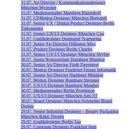
31.07.
Art Director / Kommunikationsdesigner
München
Myposter
31.07.
Mediengestalter
Marsberg
Ritzenhoff
31.07.
UI/Motion Designer
München
Bertrandt
31.07.
Senior UX / Digital Product Designer
Berlin
Taikonauten
31.07.
Senior UX/UI Designer
München
Cpu
31.07.
Grafikdesigner
Dortmund
Teampenta
31.07.
Junior Art Director
Dillingen
Mwi
31.07.
Product Designer
Berlin
Charles
31.07.
Senior UX/UI Designer
München
Stryber
30.07.
Junior Reinzeichner
Hamburg
Mutabor
30.07.
Senior Art Director
Fürth
Deerstreet
30.07.
Motion Designer
Frankfurt
Finanz Informatik
30.07.
Senior Art Director
Hamburg
Mutabor
30.07.
Motion Designer
Hamburg
Stronger
30.07.
UX/UI Designer
Hamburg
Mutabor
30.07.
Mediengestalter
Berlin
Projektron
30.07.
UX/UI Designer
München
AirLST
30.07.
Brand Designer
München
Schmelter Brand
Design
29.07.
Senior Industrial Designer – Beauty Packaging
München
Bakic Design
29.07.
Grafikdesigner
Berlin
Tau
29.07.
Corporate Designer
Frankfurt
6pm