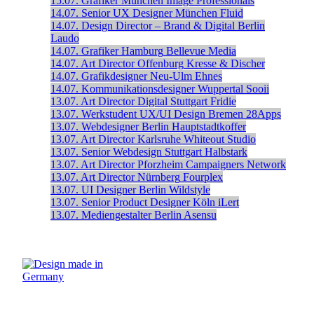
15.07.
Grafiker
München
Image Professionals
14.07.
Senior UX Designer
München
Fluid
14.07.
Design Director – Brand & Digital
Berlin
Laudo
14.07.
Grafiker
Hamburg
Bellevue Media
14.07.
Art Director
Offenburg
Kresse & Discher
14.07.
Grafikdesigner
Neu-Ulm
Ehnes
14.07.
Kommunikationsdesigner
Wuppertal
Sooii
13.07.
Art Director Digital
Stuttgart
Fridie
13.07.
Werkstudent UX/UI Design
Bremen
28Apps
13.07.
Webdesigner
Berlin
Hauptstadtkoffer
13.07.
Art Director
Karlsruhe
Whiteout Studio
13.07.
Senior Webdesign
Stuttgart
Halbstark
13.07.
Art Director
Pforzheim
Campaigners Network
13.07.
Art Director
Nürnberg
Fourplex
13.07.
UI Designer
Berlin
Wildstyle
13.07.
Senior Product Designer
Köln
iLert
13.07.
Mediengestalter
Berlin
Asensu