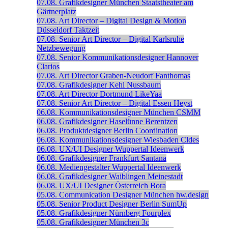
07.08.
Grafikdesigner
München
Staatstheater am
Gärtnerplatz
07.08.
Art Director – Digital Design & Motion
Düsseldorf
Taktzeit
07.08.
Senior Art Director – Digital
Karlsruhe
Netzbewegung
07.08.
Senior Kommunikationsdesigner
Hannover
Clarios
07.08.
Art Director
Graben-Neudorf
Fanthomas
07.08.
Grafikdesigner
Kehl
Nussbaum
07.08.
Art Director
Dortmund
LikeYaa
07.08.
Senior Art Director – Digital
Essen
Heyst
06.08.
Kommunikationsdesigner
München
CSMM
06.08.
Grafikdesigner
Haselünne
Berentzen
06.08.
Produktdesigner
Berlin
Coordination
06.08.
Kommunikationsdesigner
Wiesbaden
Cldes
06.08.
UX/UI Designer
Wuppertal
Ideenwerk
06.08.
Grafikdesigner
Frankfurt
Santana
06.08.
Mediengestalter
Wuppertal
Ideenwerk
06.08.
Grafikdesigner
Waiblingen
Meinestadt
06.08.
UX/UI Designer
Österreich
Bora
05.08.
Communication Designer
München
hw.design
05.08.
Senior Product Designer
Berlin
SumUp
05.08.
Grafikdesigner
Nürnberg
Fourplex
05.08.
Grafikdesigner
München
3c