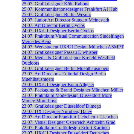
25.07.
Grafikdesigner
Köln
Rabona
25.07.
Kommunikationsdesigner
Frankfurt
AI Hub
25.07.
Grafikdesigner
Berlin
Wespro
24.07.
Junior Art Director
Stuttgart
Meinestadt
24.07.
Art Director
Berlin
Cyclos
24.07.
UX/UI Designer
Berlin
Cyclos
24.07.
Praktikum Visual Communication
Sindelfingen
Mercedes-Benz
24.07.
Werkstudent UX/UI Design
München
ASMPT
24.07.
Grafikdesigner
Passau
E-whisper
24.07.
Media & Grafikdesigner
Krefeld
Westfield
Outdoors
23.07.
Grafikdesigner
Berlin
Muehlhausmoers
23.07.
Art Director – Editorial Design
Berlin
Muehlhausmoers
23.07.
UX/UI Designer
Bonn
Allgeier
23.07.
Packaging & Brand Designer
München
Müller
23.07.
Praktikum Modedesign
Düsseldorf
More
Money More Love
23.07.
Grafikdesigner
Düsseldorf
Dimego
22.07.
UX Designer
Nürnberg
Datev
22.07.
Art Director
Frankfurt
Liebchen + Liebchen
22.07.
Visual Designer
Österreich
Achtzehn Grad
22.07.
Praktikum Grafikdesign
Erfurt
Kartinka
22.07.
UX/UI Designer
Düsseldorf
Deutsches