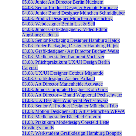
05.08.
Junior Art Director
Berlin
Nüchtern
04.08.
Senior Product Designer
Remote
Europace
04.08.
Junior Brand Designer
München
Schmidhuber
04.08.
Product Designer
München
Appsfactory
04.08.
Webdesigner
Berlin
List & Sell
04.08.
Junior Grafikdesigner & Video Editor
Augsburg
Cadenas
03.08.
Senior Packaging Designer
Hamburg
Hajok
03.08.
Freier Packaging Designer
Hamburg
Hajok
03.08.
Grafikdesigner / Art Director
Buchen
Weiss
03.08.
Mediengestalter
Traunreut
Vochezer
03.08.
Pflichtpraktikum UX/UI Design
Berlin
Calypso
03.08.
UX/UI Designer
Cottbus
Migrando
03.08.
Grafikdesigner
Aachen
Artland
03.08.
Art Director
Marienheide
Activatec
01.08.
Junior Corporate Designer
Köln
Gmk
01.08.
Art Director – Brand
Wuppertal
Pechschwarz
01.08.
UX Designer
Wuppertal
Pechschwarz
01.08.
Senior AI Product Designer
München
Trbo
01.08.
Motion Designer / 3D-Artist
München
WPWA
01.08.
Mediengestalter
Bielefeld
Gravuru
01.08.
Praktikum Modedesign
Coesfeld-Lette
Ernsting’s family
31.07.
Werkstudent Grafikdesign
Hamburg
Bonprix