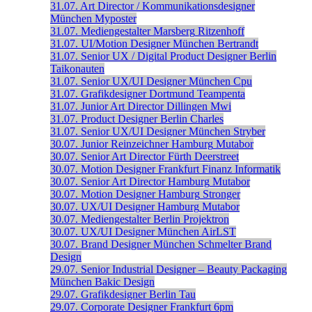
31.07.
Art Director / Kommunikationsdesigner
München
Myposter
31.07.
Mediengestalter
Marsberg
Ritzenhoff
31.07.
UI/Motion Designer
München
Bertrandt
31.07.
Senior UX / Digital Product Designer
Berlin
Taikonauten
31.07.
Senior UX/UI Designer
München
Cpu
31.07.
Grafikdesigner
Dortmund
Teampenta
31.07.
Junior Art Director
Dillingen
Mwi
31.07.
Product Designer
Berlin
Charles
31.07.
Senior UX/UI Designer
München
Stryber
30.07.
Junior Reinzeichner
Hamburg
Mutabor
30.07.
Senior Art Director
Fürth
Deerstreet
30.07.
Motion Designer
Frankfurt
Finanz Informatik
30.07.
Senior Art Director
Hamburg
Mutabor
30.07.
Motion Designer
Hamburg
Stronger
30.07.
UX/UI Designer
Hamburg
Mutabor
30.07.
Mediengestalter
Berlin
Projektron
30.07.
UX/UI Designer
München
AirLST
30.07.
Brand Designer
München
Schmelter Brand
Design
29.07.
Senior Industrial Designer – Beauty Packaging
München
Bakic Design
29.07.
Grafikdesigner
Berlin
Tau
29.07.
Corporate Designer
Frankfurt
6pm