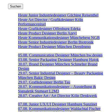
Heute
Junior Industriedesigner
Gilching
Reisenthel
Heute
Art Director / Grafikdesigner
Köln
Performancepixel
Heute
Grafikdesigner
Offenburg
Edeka
Heute
Product Designer
Berlin
Apryl
Heute
Kommunikationsdesigner
Müncheberg
NGB
Heute
Senior Industriedesigner
Berlin
Biotronik
Heute
Product Designer
München
DeepImmo
05.08.
Communication Designer
München
hw.design
03.08.
Senior Packaging Designer
Hamburg
Hajok
30.07.
Brand Designer
München
Schmelter Brand
Design
29.07.
Senior Industrial Designer – Beauty Packaging
München
Bakic Design
29.07.
Grafikdesigner
Berlin
Tau
28.07.
Kommunikationsdesigner – Ausstellung &
Signaletik
Stuttgart
L2M3
28.07.
Creative Art / Art Director
Köln
Denkwerk
07.08.
Junior UX/UI Designer
Hamburg
Sunzinet
07.08.
Kommunikationsdesigner
Waldachtal
Fischer