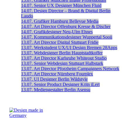
15.07.
Grafiker
München
Image Professionals
14.07.
Senior UX Designer
München
Fluid
14.07.
Design Director – Brand & Digital
Berlin
Laudo
14.07.
Grafiker
Hamburg
Bellevue Media
14.07.
Art Director
Offenburg
Kresse & Discher
14.07.
Grafikdesigner
Neu-Ulm
Ehnes
14.07.
Kommunikationsdesigner
Wuppertal
Sooii
13.07.
Art Director Digital
Stuttgart
Fridie
13.07.
Werkstudent UX/UI Design
Bremen
28Apps
13.07.
Webdesigner
Berlin
Hauptstadtkoffer
13.07.
Art Director
Karlsruhe
Whiteout Studio
13.07.
Senior Webdesign
Stuttgart
Halbstark
13.07.
Art Director
Pforzheim
Campaigners Network
13.07.
Art Director
Nürnberg
Fourplex
13.07.
UI Designer
Berlin
Wildstyle
13.07.
Senior Product Designer
Köln
iLert
13.07.
Mediengestalter
Berlin
Asensu