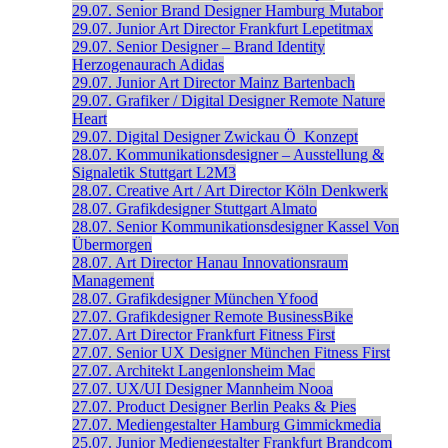
29.07.
Senior Brand Designer
Hamburg
Mutabor
29.07.
Junior Art Director
Frankfurt
Lepetitmax
29.07.
Senior Designer – Brand Identity
Herzogenaurach
Adidas
29.07.
Junior Art Director
Mainz
Bartenbach
29.07.
Grafiker / Digital Designer
Remote
Nature
Heart
29.07.
Digital Designer
Zwickau
Ö_Konzept
28.07.
Kommunikationsdesigner – Ausstellung &
Signaletik
Stuttgart
L2M3
28.07.
Creative Art / Art Director
Köln
Denkwerk
28.07.
Grafikdesigner
Stuttgart
Almato
28.07.
Senior Kommunikations­designer
Kassel
Von
Übermorgen
28.07.
Art Director
Hanau
Innovationsraum
Management
28.07.
Grafikdesigner
München
Yfood
27.07.
Grafikdesigner
Remote
BusinessBike
27.07.
Art Director
Frankfurt
Fitness First
27.07.
Senior UX Designer
München
Fitness First
27.07.
Architekt
Langenlonsheim
Mac
27.07.
UX/UI Designer
Mannheim
Nooa
27.07.
Product Designer
Berlin
Peaks & Pies
27.07.
Mediengestalter
Hamburg
Gimmickmedia
25.07.
Junior Mediengestalter
Frankfurt
Brandcom