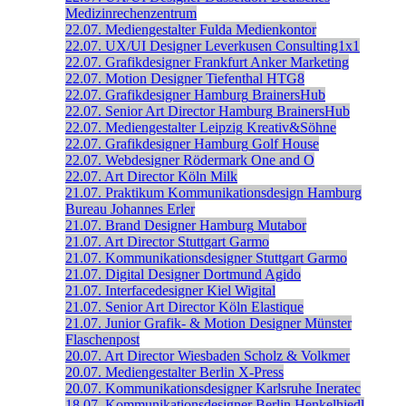
Medizinrechenzentrum
22.07.
Mediengestalter
Fulda
Medienkontor
22.07.
UX/UI Designer
Leverkusen
Consulting1x1
22.07.
Grafikdesigner
Frankfurt
Anker Marketing
22.07.
Motion Designer
Tiefenthal
HTG8
22.07.
Grafikdesigner
Hamburg
BrainersHub
22.07.
Senior Art Director
Hamburg
BrainersHub
22.07.
Mediengestalter
Leipzig
Kreativ&Söhne
22.07.
Grafikdesigner
Hamburg
Golf House
22.07.
Webdesigner
Rödermark
One and O
22.07.
Art Director
Köln
Milk
21.07.
Praktikum Kommunikationsdesign
Hamburg
Bureau Johannes Erler
21.07.
Brand Designer
Hamburg
Mutabor
21.07.
Art Director
Stuttgart
Garmo
21.07.
Kommunikationsdesigner
Stuttgart
Garmo
21.07.
Digital Designer
Dortmund
Agido
21.07.
Interfacedesigner
Kiel
Wigital
21.07.
Senior Art Director
Köln
Elastique
21.07.
Junior Grafik- & Motion Designer
Münster
Flaschenpost
20.07.
Art Director
Wiesbaden
Scholz & Volkmer
20.07.
Mediengestalter
Berlin
X-Press
20.07.
Kommunikationsdesigner
Karlsruhe
Ineratec
18.07.
Kommunikationsdesigner
Berlin
Henkelhiedl