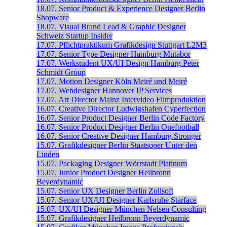
18.07.
Senior Product & Experience Designer
Berlin
Shopware
18.07.
Visual Brand Lead & Graphic Designer
Schweiz
Startup Insider
17.07.
Pflichtpraktikum Grafikdesign
Stuttgart
L2M3
17.07.
Senior Type Designer
Hamburg
Mutabor
17.07.
Werkstudent UX/UI Design
Hamburg
Peter
Schmidt Group
17.07.
Motion Designer
Köln
Meiré und Meiré
17.07.
Webdesigner
Hannover
IP Services
17.07.
Art Director
Mainz
Intervideo Filmproduktion
16.07.
Creative Director
Ludwigshafen
Cyperfection
16.07.
Senior Product Designer
Berlin
Code Factory
16.07.
Senior Product Designer
Berlin
Onefootball
16.07.
Senior Creative Designer
Hamburg
Stronger
15.07.
Grafikdesigner
Berlin
Staatsoper Unter den
Linden
15.07.
Packaging Designer
Wörrstadt
Platinum
15.07.
Junior Product Designer
Heilbronn
Beyerdynamic
15.07.
Senior UX Designer
Berlin
Zollsoft
15.07.
Senior UX/UI Designer
Karlsruhe
Starface
15.07.
UX/UI Designer
München
Nelsen Consulting
15.07.
Grafikdesigner
Heilbronn
Beyerdynamic