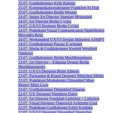
25.07.
Grafikdesigner
Köln
Rabona
25.07.
Kommunikationsdesigner
Frankfurt
AI Hub
25.07.
Grafikdesigner
Berlin
Wespro
24.07.
Junior Art Director
Stuttgart
Meinestadt
24.07.
Art Director
Berlin
Cyclos
24.07.
UX/UI Designer
Berlin
Cyclos
24.07.
Praktikum Visual Communication
Sindelfingen
Mercedes-Benz
24.07.
Werkstudent UX/UI Design
München
ASMPT
24.07.
Grafikdesigner
Passau
E-whisper
24.07.
Media & Grafikdesigner
Krefeld
Westfield
Outdoors
23.07.
Grafikdesigner
Berlin
Muehlhausmoers
23.07.
Art Director – Editorial Design
Berlin
Muehlhausmoers
23.07.
UX/UI Designer
Bonn
Allgeier
23.07.
Packaging & Brand Designer
München
Müller
23.07.
Praktikum Modedesign
Düsseldorf
More
Money More Love
23.07.
Grafikdesigner
Düsseldorf
Dimego
22.07.
UX Designer
Nürnberg
Datev
22.07.
Art Director
Frankfurt
Liebchen + Liebchen
22.07.
Visual Designer
Österreich
Achtzehn Grad
22.07.
Praktikum Grafikdesign
Erfurt
Kartinka
22.07.
UX/UI Designer
Düsseldorf
Deutsches