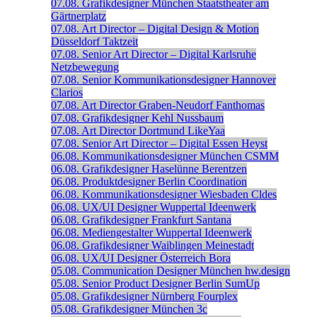
07.08.
Grafikdesigner
München
Staatstheater am
Gärtnerplatz
07.08.
Art Director – Digital Design & Motion
Düsseldorf
Taktzeit
07.08.
Senior Art Director – Digital
Karlsruhe
Netzbewegung
07.08.
Senior Kommunikationsdesigner
Hannover
Clarios
07.08.
Art Director
Graben-Neudorf
Fanthomas
07.08.
Grafikdesigner
Kehl
Nussbaum
07.08.
Art Director
Dortmund
LikeYaa
07.08.
Senior Art Director – Digital
Essen
Heyst
06.08.
Kommunikationsdesigner
München
CSMM
06.08.
Grafikdesigner
Haselünne
Berentzen
06.08.
Produktdesigner
Berlin
Coordination
06.08.
Kommunikationsdesigner
Wiesbaden
Cldes
06.08.
UX/UI Designer
Wuppertal
Ideenwerk
06.08.
Grafikdesigner
Frankfurt
Santana
06.08.
Mediengestalter
Wuppertal
Ideenwerk
06.08.
Grafikdesigner
Waiblingen
Meinestadt
06.08.
UX/UI Designer
Österreich
Bora
05.08.
Communication Designer
München
hw.design
05.08.
Senior Product Designer
Berlin
SumUp
05.08.
Grafikdesigner
Nürnberg
Fourplex
05.08.
Grafikdesigner
München
3c