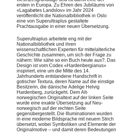
beginnt mit einem goldgeprägten und verzierten Buchstaben.
ersten in Europa. Zu Ehren des Jubiläums von
«Lagabøtes Landslov» im Jahr 2024
Im Gegensatz zum Vorbild aus dem 14. Jahrhundert wurde
veröffentlicht die Nationalbibliothek in Oslo
die Farbigkeit auf eine Blaupalette und Gold stark reduziert.
eine von Superultraplus gestaltete
Das Buch wurde in recyceltem braunem Leder gebunden,
Prachtausgabe in einer neuen Übersetzung.
punziert und mit Folienprägung veredelt. Der Buchblock mit
knapp 400 Seiten erhielt einen matten Goldschnitt. Der
zugehörige Schuber nimmt das Königsblau aus dem
Superultraplus arbeitete eng mit der
Gestaltungskonzept wieder auf.
Nationalbibliothek und ihren
wissenschaftlichen Experten für mittelalterliche
Lediglich zwei Ausgaben der prunkvollen Neuausgabe
Geschichte zusammen, um sich der Frage zu
wurden erstellt. Besucher der Nationalbibliothek von
nähern: Wie sähe so ein Buch heute aus?. Das
Norwegen, können das publizierte Wissen ab sofort als Teil
Design ist vom Codex «Hardenbergianus»
der Ausstellung «Landslovjubileet 2024»2 in Augenschein
inspiriert, eine um die Mitte des 14.
nehmen. Die Königsversion enthält eine zusätzliche
Jahrhunderts entstandene Handschrift in
Widmung und wird mit einer integrierten Buchwippe im
gotischer Textura, deren Name auf die einstige
Schuber präsentiert.
Besitzerin, die dänische Adelige Helvig
Hardenberg, zurückgeht. Dem Alt-
norwegischen Originaltext auf der linken Seite
wurde eine exakte Übersetzung auf Neu-
norwegisch auf der rechten Seite
gegenübergestellt. Die Illuminationen wurden
in eine moderne Bildsprache mit neuem Strich
übersetzt, wobei Symboliken und Elemente der
Originalmotive – und damit deren Bedeutungen