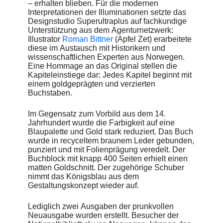
– erhalten blieben. Für die modernen
Interpretationen der Illuminationen setzte das
Designstudio Superultraplus auf fachkundige
Unterstützung aus dem Agenturnetzwerk:
Illustrator
Roman Bittner
(Apfel Zet) erarbeitete
diese im Austausch mit Historikern und
wissenschaftlichen Experten aus Norwegen.
Eine Hommage an das Original stellen die
Kapiteleinstiege dar: Jedes Kapitel beginnt mit
einem goldgeprägten und verzierten
Buchstaben.
Im Gegensatz zum Vorbild aus dem 14.
Jahrhundert wurde die Farbigkeit auf eine
Blaupalette und Gold stark reduziert. Das Buch
wurde in recyceltem braunem Leder gebunden,
punziert und mit Folienprägung veredelt. Der
Buchblock mit knapp 400 Seiten erhielt einen
matten Goldschnitt. Der zugehörige Schuber
nimmt das Königsblau aus dem
Gestaltungskonzept wieder auf.
Lediglich zwei Ausgaben der prunkvollen
Neuausgabe wurden erstellt. Besucher der