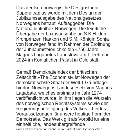
Zu Ehren des Jubiläums von «Lagabøtes Landslov» im Jahr
2024 veröffentlicht die Nationalbibliothek in Oslo eine von
Das deutsch-norwegische Designstudio
Superultraplus gestaltete Prachtausgabe in einer neuen
Superultraplus wurde mit dem Design der
Übersetzung.
Jubiläumsausgabe des Nationalgesetzes
Norwegens betraut. Auftraggeber: Die
Superultraplus arbeitete eng mit der Nationalbibliothek und
Nationalbibliothek Norwegen. Die feierliche
ihren wissenschaftlichen Experten für mittelalterliche
Übergabe der Luxusausgabe an S.K.H. den
Geschichte zusammen, um sich der Frage zu nähern: Wie
Kronprinzen Haakon und S.M. Königin Sonja
sähe so ein Buch heute aus?. Das Design ist vom Codex
von Norwegen fand im Rahmen der Eröffnung
«Hardenbergianus» inspiriert, eine um die Mitte des 14.
der Jubiläumsfeierlichkeiten «750 Jahre
Jahrhunderts entstandene Handschrift in gotischer Textura,
Magnus Lagabøtes Landslov» am 1. Februar
deren Name auf die einstige Besitzerin, die dänische Adelige
2024 im Königlichen Palast in Oslo statt.
Helvig Hardenberg, zurückgeht. Dem Alt-norwegischen
Originaltext auf der linken Seite wurde eine exakte
Gemäß Demokratieindex der britischen
Übersetzung auf Neu-norwegisch auf der rechten Seite
Zeitschrift »The Economist« ist Norwegen der
gegenübergestellt. Die Illuminationen wurden in eine
demokratischste Staat der Welt.1 Grundlage
moderne Bildsprache mit neuem Strich übersetzt, wobei
hierfür: Norwegens Landesgesetz von Magnus
Symboliken und Elemente der Originalmotive – und damit
Lagabøte, welches erstmals im Jahr 1274
deren Bedeutungen – erhalten blieben. Für die modernen
veröffentlicht wurde. In ihm liegen die Wurzeln
Interpretationen der Illuminationen setzte das Designstudio
des norwegischen Rechtssystems sowie der
Superultraplus auf fachkundige Unterstützung aus dem
Regierungsbeteiligung des Volkes – beides
Agenturnetzwerk: Illustrator
Roman Bittner
(Apfel Zet)
Voraussetzungen für unsere heutige Form der
erarbeitete diese im Austausch mit Historikern und
Demokratie. Das Werk gilt als Vorbild für eine
wissenschaftlichen Experten aus Norwegen. Eine Hommage
einheitliche, landesübergreifende
an das Original stellen die Kapiteleinstiege dar: Jedes Kapitel
Gesetzesgrundlage und ist damit eine der