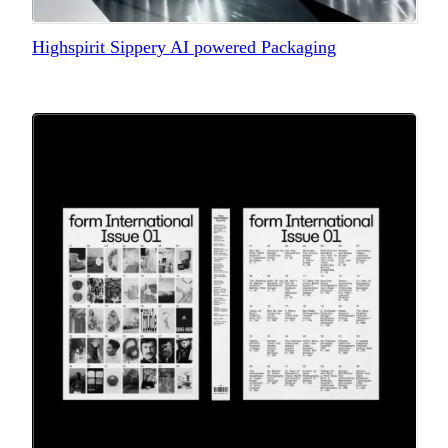
Highspirit Sippery AI powered Packaging