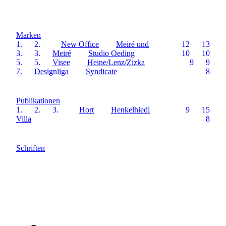
Marken
1.
2.
New Office
Meiré und
12
13
3.
3.
Meiré
Studio Oeding
10
10
5.
5.
Visee
Heine/Lenz/Zizka
9
9
7.
Designliga
Syndicate
8
Publikationen
1.
2.
3.
Hort
Henkelhiedl
9
15
Villa
8
Schriften