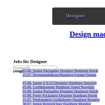
Designer
Design ma
Jobs für Designer
Stellenanzeige schalten
03.08.
Senior Packaging Designer
Hamburg
Hajok
Designanzeigen ohne Registrierung veröffentlichen
25.07.
Designpraktikum
Hamburg
Format Design
07.08.
Junior UX/UI Designer
Hamburg
Sunzinet
05.08.
Grafikdesigner
Hamburg
Appel Nowitzki
03.08.
Senior Packaging Designer
Hamburg
Hajok
03.08.
Freier Packaging Designer
Hamburg
Hajok
31.07.
Werkstudent Grafikdesign
Hamburg
Bonprix
30.07.
Junior Reinzeichner
Hamburg
Mutabor