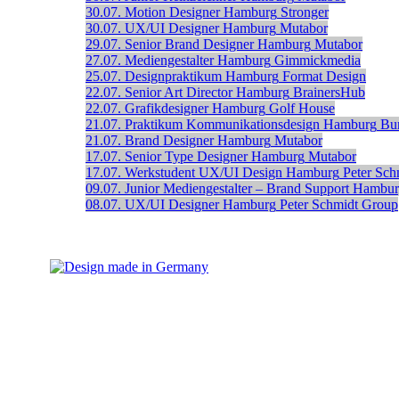
30.07.
Motion Designer
Hamburg
Stronger
30.07.
UX/UI Designer
Hamburg
Mutabor
29.07.
Senior Brand Designer
Hamburg
Mutabor
27.07.
Mediengestalter
Hamburg
Gimmickmedia
25.07.
Designpraktikum
Hamburg
Format Design
22.07.
Senior Art Director
Hamburg
BrainersHub
22.07.
Grafikdesigner
Hamburg
Golf House
21.07.
Praktikum Kommunikationsdesign
Hamburg
Bur
21.07.
Brand Designer
Hamburg
Mutabor
17.07.
Senior Type Designer
Hamburg
Mutabor
17.07.
Werkstudent UX/UI Design
Hamburg
Peter Sch
09.07.
Junior Mediengestalter – Brand Support
Hambur
08.07.
UX/UI Designer
Hamburg
Peter Schmidt Group