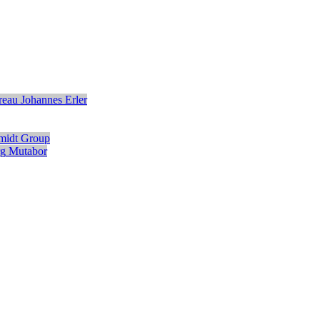
eau Johannes Erler
midt Group
g
Mutabor