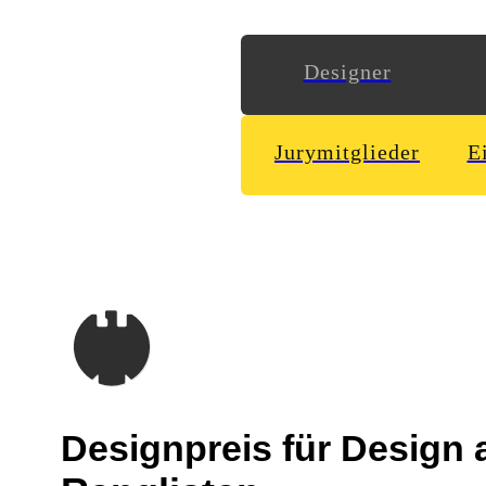
Designer
Jurymitglieder
E
Designpreis
für Design