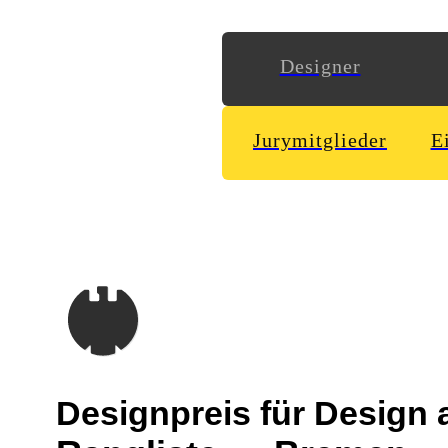
Designer
Jurymitglieder
E
Designpreis
für Design