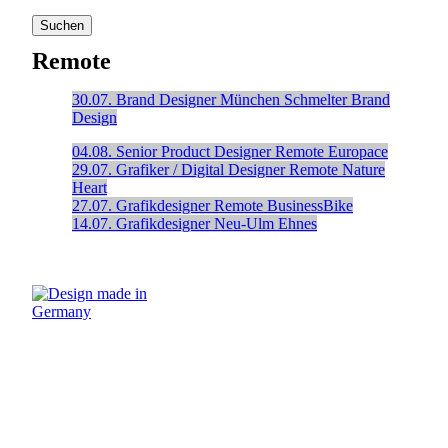
Remote
30.07.
Brand Designer
München
Schmelter Brand
Design
04.08.
Senior Product Designer
Remote
Europace
29.07.
Grafiker / Digital Designer
Remote
Nature
Heart
27.07.
Grafikdesigner
Remote
BusinessBike
14.07.
Grafikdesigner
Neu-Ulm
Ehnes