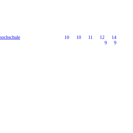
hochschule
10
10
11
12
14
9
9