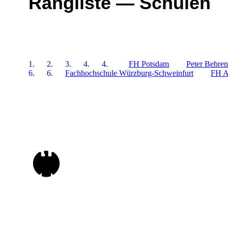
Rangliste — Schulen
1.
2.
3.
4.
4.
FH Potsdam
Peter Behren
6.
6.
Fachhochschule Würzburg-Schweinfurt
FH A