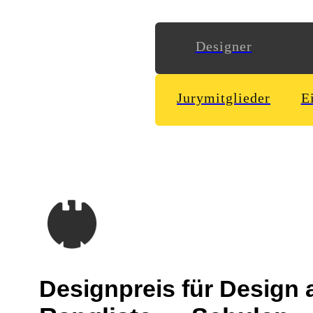
Designer
Jurymitglieder
E
Designpreis
für Design