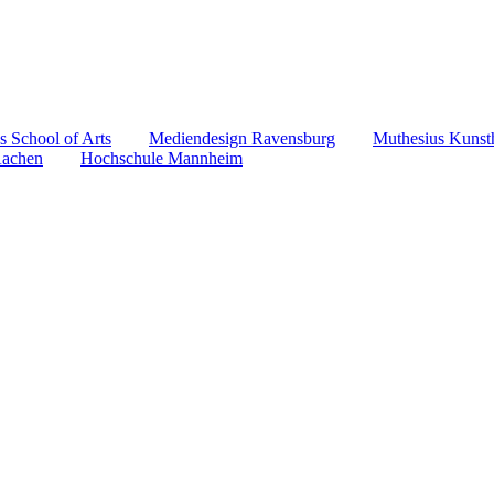
s School of Arts
Mediendesign Ravensburg
Muthesius Kunst
achen
Hochschule Mannheim