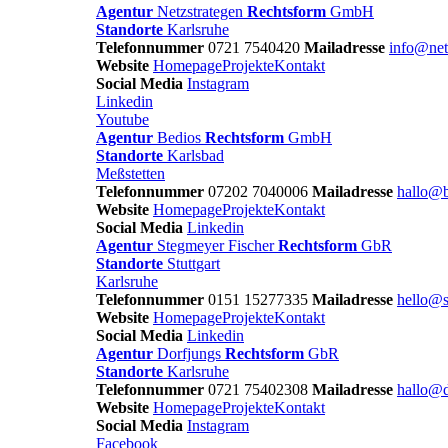
Agentur
Netzstrategen
Rechtsform
GmbH
Standorte
Karlsruhe
Telefonnummer
0721 7540420
Mailadresse
info@net
Website
Homepage
Projekte
Kontakt
Social Media
Instagram
Linkedin
Youtube
Agentur
Bedios
Rechtsform
GmbH
Standorte
Karlsbad
Meßstetten
Telefonnummer
07202 7040006
Mailadresse
hallo@b
Website
Homepage
Projekte
Kontakt
Social Media
Linkedin
Agentur
Stegmeyer Fischer
Rechtsform
GbR
Standorte
Stuttgart
Karlsruhe
Telefonnummer
0151 15277335
Mailadresse
hello@s
Website
Homepage
Projekte
Kontakt
Social Media
Linkedin
Agentur
Dorfjungs
Rechtsform
GbR
Standorte
Karlsruhe
Telefonnummer
0721 75402308
Mailadresse
hallo@d
Website
Homepage
Projekte
Kontakt
Social Media
Instagram
Facebook