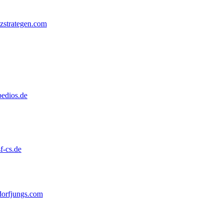
zstrategen.com
edios.de
f-cs.de
orfjungs.com