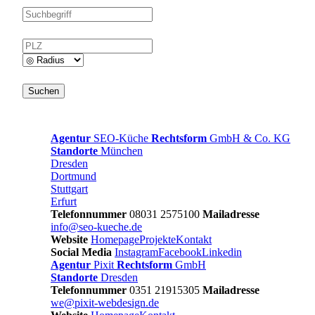
Agentur
SEO-Küche
Rechtsform
GmbH & Co. KG
Standorte
München
Dresden
Dortmund
Stuttgart
Erfurt
Telefonnummer
08031 2575100
Mailadresse
info@seo-kueche.de
Website
Homepage
Projekte
Kontakt
Social Media
Instagram
Facebook
Linkedin
Agentur
Pixit
Rechtsform
GmbH
Standorte
Dresden
Telefonnummer
0351 21915305
Mailadresse
we@pixit-webdesign.de