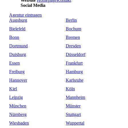
Website
Homepage
Kontakt
Social Media
Agentur
eintragen
Augsburg
Berlin
Bielefeld
Bochum
Bonn
Bremen
Dortmund
Dresden
Duisburg
Düsseldorf
Essen
Frankfurt
Freiburg
Hamburg
Hannover
Karlsruhe
Kiel
Köln
Leipzig
Mannheim
München
Münster
Nürnberg
Stuttgart
Wiesbaden
Wuppertal