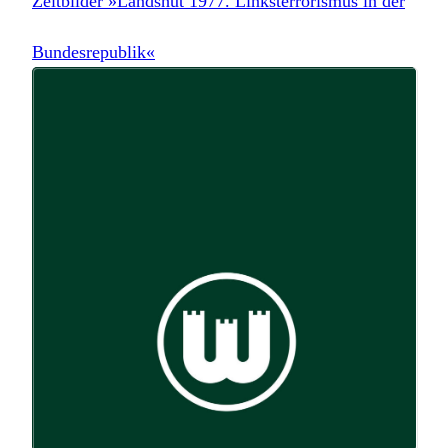
Zeitbilder »Landshut 1977. Linksterrorismus in der
Bundesrepublik«