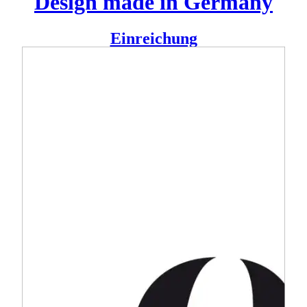
Design made in Germany
Einreichung
30 junge Musiker aus führenden europäischen Orchestern
haben sich zusammengetan, um – ohne Dirigenten – einem
gemeinsameren und tieferen Erlebnis von Musik
nachzuspüren. Wir haben diese kollegiale und sich
ergänzende Form der Zusammenarbeit ins Design
übertragen.
Vom Logo über die Visitenkarten und die Flyer bis hin zu
den Plakaten haben wir eine Gestaltung generiert, die das
Zusammenwirken der Einzelnen dramatisiert. So entsteht aus
30 individuellen Visitenkarten ein geschlossenes Motiv, aus
drei unterschiedlichen Flyern wird ein Bild und das Plakat
wirkt in A2 ebenso, wie in weiteren Hoch- und
Querformaten bis hin zu A0.
Team:
Salome Guyot, Olli Meier +
Raban Ruddigkeit