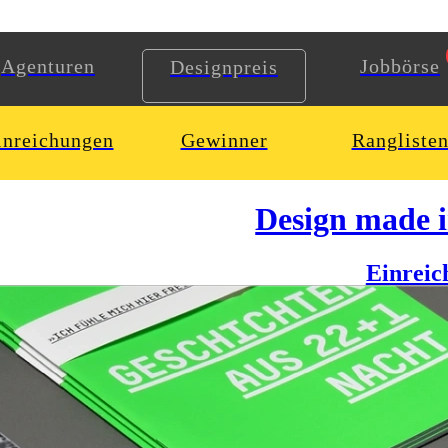
Agenturen
Jobbörse
Designpreis
inreichungen
Gewinner
Rangliste
Design made 
Einreic
ung von einem Land zu bekommen, von dem man viel hört, aber wenig 
en über Sexualität im Gottesstaat, das subversive Potential von Kunst
anderausstellung, bestehend aus einem Magazin, Plakaten und Fotografi