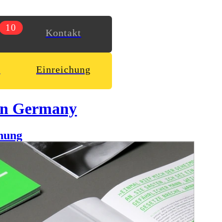
10
Kontakt
n
Einreichung
in Germany
hung
weiß. 23 Tage beherbergten uns junge Teheraner auf ihren
 und Medien und das Vergnügen des Regelbruchs. Wir
en.