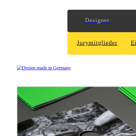
Designer
Jurymitglieder
E
Wir haben uns auf den Weg gemacht, um eine eigene Vorstell
Perserteppichen und schenkten uns ihr Vertrauen: Wir sprach
entdeckten eine Stadt voller Paradoxe! Entstanden ist eine W
Design
Hannah Fiand
Cristin Sauer