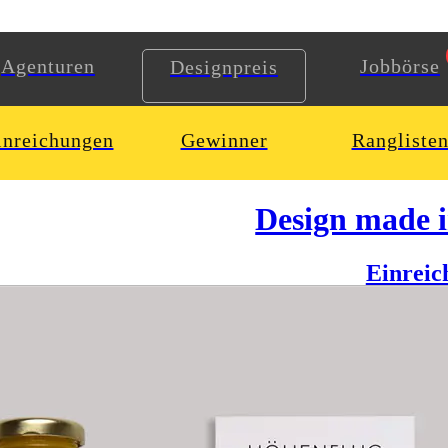
Agenturen
Jobbörse
Designpreis
inreichungen
Gewinner
Rangliste
Design made 
Einreic
tenattraktion, die Menschen über den Fluss und in die Höhe beförderte. 
ktion für Touristen vereint. Dabei grenzt es sich klar von den zumeist
 angefahren und bietet optimale Bedingungen, um inspiriert und konzentr
gsziele. Im Gebäude ist ein Restaurant untergebracht, welches regiona
en technischen Charakter des Projekts zu unterstützen.