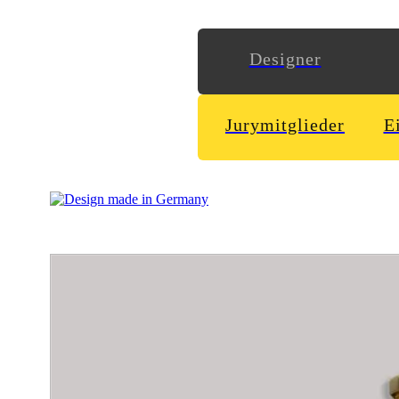
Designer
Jurymitglieder
E
1967 erbaut, galt die Trierer Kabinenbahn als beliebte Touris
Konzept entstanden, das Arbeitsbereich für Bewohner und Attra
heutigen Zeit ab. Die erste Station wird von der gelben Gondel
der roten Gondel, Ausgangspunkt vieler Wanderwege und Ausflu
Das Layout ist minimalistisch und mittelachsig gehalten, um d
Designer