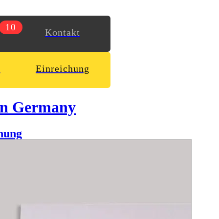
10
Kontakt
n
Einreichung
in Germany
hung
2001 wurde sie endgültig geschlossen. Mit Höhenflug, ist ein
 standardisierten und modellhaften Seilbahnanlagen der
iert zu arbeiten. Die zweite Station ist, nach einer Fahrt mit
le und saisonale Spezialitäten aus der Moselregion anbietet.