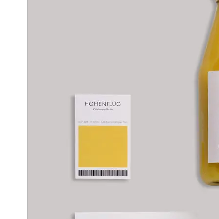
Raphaela Heuer
Betreuer
Prof. Andreas Hogan, Hochschule Trier