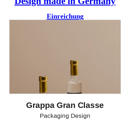
Design made in Germany
Einreichung
Laux — Grappa Gran Classe — La vita E bella
Ursprünglich destilliert von Bauern aus dem Burgund, hat
der Grappa eine Weile gebraucht, bis er durch die Bank als
feiner Tropfen galt und auch auf den langen Tafeln der
Gourmets serviert wurde.
Laux feiert das Bekenntnis zu höchster Qualität in
Herstellung und Reifeprozess der Spirituose und lagert seine
Edelbrände für mindestens sechs Monate in Holz – Eichen
oder Kastanien Holzfässern.
Die hierdurch entstehende Aromen Vielfalt ist die
kommunikative Essenz des Verpackungskonzept und wird
über feine florale Ornamentik unterstrichen.
Grappa Gran Classe
Agentur
Studio Chapeaux
Packaging Design