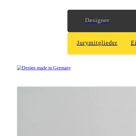
Designer
Jurymitglieder
E
Die Publikation „Picornaviridae – Zum Gestalten von Modell- u
geometrischen Ursprungs am Beispiel der Familie der Picornavir
Potenzial gestalterischer Prozesse innerhalb interdisziplinä
Schwierigkeiten und Grenzen der seit den 1960er-Jahren eta
Theorie- und Modellbildungsstrukturen gestellt und beantwort
Welche zentrale Rolle spielten theoretische Modellkonzepte t
geodätische Kuppeln mit Virusstrukturen gemein?