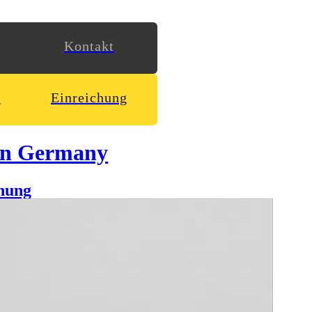
Kontakt
n
Einreichung
in Germany
hung
ellbarkeit von Virusstrukturen unter Berücksichtigung ihres
ischen Wissenschaft und Gestaltung dar und stellt das
 Lehr- und Lernprozesse sowie die Auseinandersetzung mit den
in Text und Bild sowie zur immanenten Verknüpfung von
rusforschung? Was haben Buckminster Fullers Tensegrity und