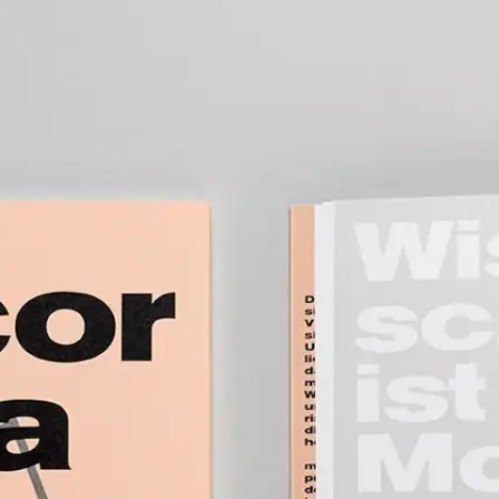
ellt sich der Vielzahl isolierter Visualisierungskonzepte und funktionie
eifender Verständnisschlüssel genutzt zu werden; dabei kann es Lehre u
auch Bilder zu produzieren, wie insbesondere Joosten Müller (Bremen
ken, z. B. wenn wir nachvollziehen wollen, wie ein Virus aussieht un
hes Wissen kann es kein Wissen über die Welt geben.“ (Prof. Dr. Anne
tik – Grafisches Gestalten als Weltwissen und Bilderordnung’, Hochs
 Mueller ist im interdisziplinären Umfeld der Hochschule für Künste B
e Arbeit mit der Visualisierbarkeit von Virusstrukturen.
h den Exzellenzcluster „Bild Wissen Gestaltung“ der Humboldt Universi
h eine Lehrtafel in Plakatform sowie einen Papiermodellbausatz ergänzt