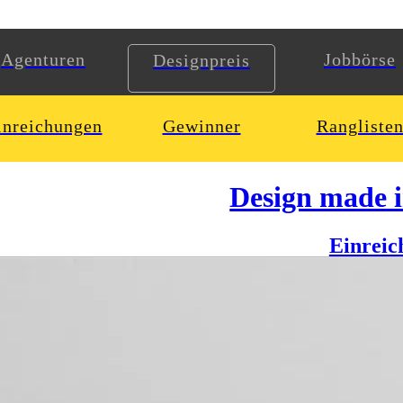
Agenturen
Jobbörse
Designpreis
inreichungen
Gewinner
Rangliste
Design made 
Einreic
nd Visualisierungskonzepten in der Virologie“ setzt sich mit der Darst
en (Picornaviridae) auseinander. Sie stellt damit eine Schnittstelle zw
rer Forschungsansätze heraus. In diesem Kontext stehen modellbezogene
blierten Modelle im Fokus. Dabei werden auch Fragen zur Kongruenz 
et:
atsächlich in Bezug auf die Thesenentwicklung früher Pioniere der Vi