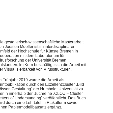
ie gestalterisch-wissenschaftliche Masterarbeit
on Joosten Mueller ist im interdisziplinären
mfeld der Hochschule für Künste Bremen in
ooperation mit dem Laboratorium für
irusforschung der Universität Bremen
ntstanden. Im Kern beschäftigt sich die Arbeit mit
er Visualisierbarkeit von Virusstrukturen.
m Frühjahr 2019 wurde die Arbeit als
rintpublikation durch den Exzellenzcluster „Bild
issen Gestaltung“ der Humboldt Universität zu
erlin innerhalb der Buchreihe „CLOU – Cluster
etters of Understanding“ veröffentlicht. Das Buch
ird durch eine Lehrtafel in Plakatform sowie
inen Papiermodellbausatz ergänzt.