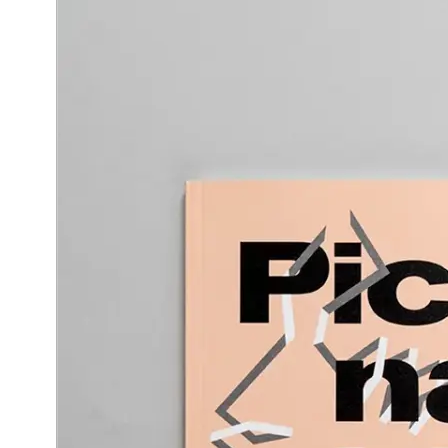
Das entwickelte und in der Publikation dargestellte Konzept st
Modellkonzept. Es bietet die Möglichkeit, als literaturübergr
Förderung einer allgemeinen Modellkompetenz unterstützen.
„(…) unsere Wissensprozesse (sind) darauf angewiesen immer 
Anschauungsmodelle, um zu begreifen, was wir eigentlich den
Modellierung ist eine Aufgabe des Designs. Ohne gestalterisc
Ergebnissen des interdisziplinären Kolloquiums ‘Pictogramma
Die gestalterisch-wissenschaftliche Masterarbeit von Joosten
der Universität Bremen entstanden. Im Kern beschäftigt sich di
Im Frühjahr 2019 wurde die Arbeit als Printpublikation durc
Letters of Understanding“ veröffentlicht. Das Buch wird durc
Designer
Dalila Maganinho
Joosten Mueller
Autor
Joosten Mueller
Herausgeber
Bild Wissen Gestaltung