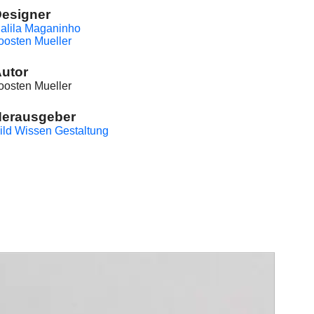
esigner
alila Maganinho
oosten Mueller
utor
oosten Mueller
Herausgeber
ild Wissen Gestaltung