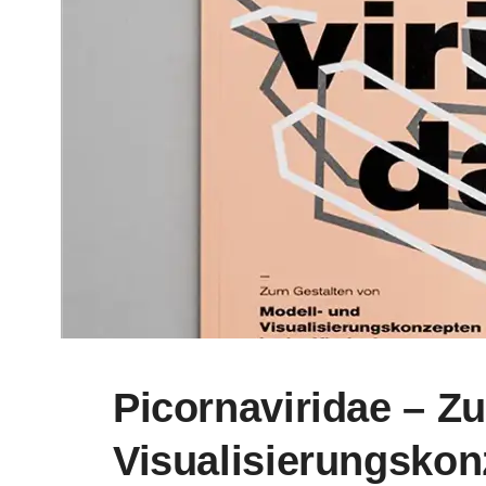
Picornaviridae – Z
Visualisierungs­kon