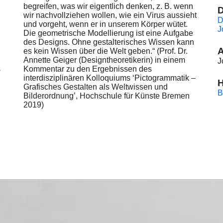
begreifen, was wir eigentlich denken, z. B. wenn
D
wir nachvollziehen wollen, wie ein Virus aussieht
D
und vorgeht, wenn er in unserem Körper wütet.
J
Die geometrische Modellierung ist eine Aufgabe
des Designs. Ohne gestalterisches Wissen kann
A
es kein Wissen über die Welt geben.“ (Prof. Dr.
Annette Geiger (Designtheoretikerin) in einem
J
s
Kommentar zu den Ergebnissen des
interdisziplinären Kolloquiums ‘Pictogrammatik –
Grafisches Gestalten als Weltwissen und
B
Bilderordnung’, Hochschule für Künste Bremen
2019)