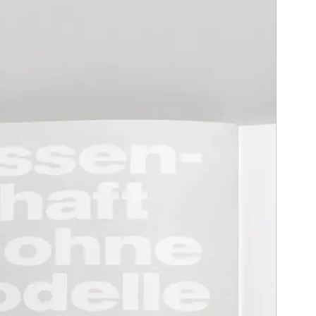
rt als erweitertes, verknüpfendes und umfassendes
nd Forschung didaktische Mittel an die Hand geben, welche die
) ausführte. Auch in den Naturwissenschaften benötigen wir
d vorgeht, wenn er in unserem Körper wütet. Die geometrische
tte Geiger (Designtheoretikerin) in einem Kommentar zu den
chule für Künste Bremen 2019)
remen in Kooperation mit dem Laboratorium für Virusforschung
tät zu Berlin innerhalb der Buchreihe „CLOU – Cluster
.