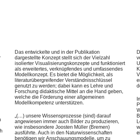
Das entwickelte und in der Publikation
D
r
dargestellte Konzept stellt sich der Vielzahl
v
isolierter Visualisierungskonzepte und funktioniert
U
als erweitertes, verknüpfendes und umfassendes
K
Modellkonzept. Es bietet die Möglichkeit, als
V
literaturübergreifender Verständnisschlüssel
e
genutzt zu werden; dabei kann es Lehre und
d
Forschung didaktische Mittel an die Hand geben,
welche die Förderung einer allgemeinen
I
Modellkompetenz unterstützen.
P
W
„(…) unsere Wissensprozesse (sind) darauf
B
n
angewiesen immer auch Bilder zu produzieren,
L
wie insbesondere Joosten Müller (Bremen)
w
ch
ausführte. Auch in den Naturwissenschaften
e
benötigen wir Anschauungsmodelle, um zu