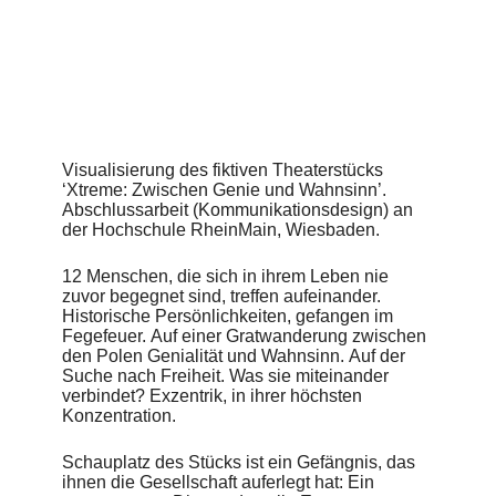
sind das Magazin zum Stück, Eintrittskarten, Plakatserie und
die Konzeption einer zugehörigen Installation.
Bachelorthesis
Hochschule RheinMain
Wiesbaden
Kommunikationsdesign
Wintersemester 2014/2015
Visualisierung des fiktiven Theaterstücks
‘Xtreme: Zwischen Genie und Wahnsinn’.
Design
Abschlussarbeit (Kommunikationsdesign) an
Josephine Stenger-Ruh
der Hochschule RheinMain, Wiesbaden.
Betreuung
Hochschule RheinMain
12 Menschen, die sich in ihrem Leben nie
Wiesbaden
zuvor begegnet sind, treffen aufeinander.
Historische Persönlichkeiten, gefangen im
Fegefeuer. Auf einer Gratwanderung zwischen
den Polen Genialität und Wahnsinn. Auf der
Suche nach Freiheit. Was sie miteinander
verbindet? Exzentrik, in ihrer höchsten
Konzentration.
Schauplatz des Stücks ist ein Gefängnis, das
ihnen die Gesellschaft auferlegt hat: Ein