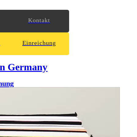
Kontakt
n
Einreichung
in Germany
hung
nt dieses Phänomen immer mehr auf das Leben einzelner
änomens. Wir haben versucht, dieses sehr komplexe und
: Reichtum, Optionsvielfalt und Rastlosigkeit.
legen.