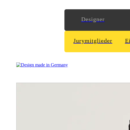
Designer
Jurymitglieder
E
Die psychische Verlorenheit ist ein durchaus ernst zu nehme
Personen Einfluss zu nehmen, es wirkt sich jedoch von Indiv
Dieses experimentelle Buchprojekt, umgesetzt von Sophie Erb
abstrakte Thema bestimmten Strukturen und Kategorien unterzu
Bei der Recherche kristallisierten sich Themen als Überaspekt
Aufgrund dieser Erkenntnis sind drei zusammenhängende Arbei