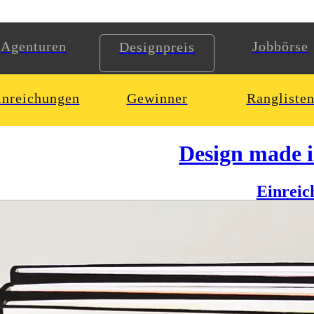
Agenturen
Jobbörse
Designpreis
inreichungen
Gewinner
Rangliste
Design made 
Einreic
ndes Problem gegenwärtiger Generationen. Tendenziell steigend, schei
iduum zu Individuum unterschiedlich aus.
sner und Michael Gegenfurtner, befasst sich mit den Ursachen des Ph
ordnen und dessen enorme Vielfalt visuell darzustellen.
e heraus, die scheinbar in direkter Verbindung mit diesem Gefühl stehen
ten entstanden, die jeweils den Fokus auf einen unserer Überaspekte 