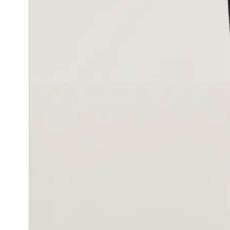
Dieses Projekt ist jedoch keineswegs Ratgeber, viel mehr ei
Michael Gegenfurtner
http://www.michaelgegenfurtner.de