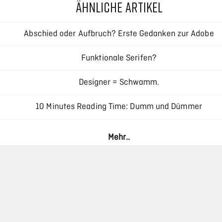
ÄHNLICHE ARTIKEL
Abschied oder Aufbruch? Erste Gedanken zur Adobe
Creative Cloud
Funktionale Serifen?
Designer = Schwamm.
10 Minutes Reading Time: Dumm und Dümmer
Responsive Typography – Interview mit Oliver Reichenstei
Mehr..
Haar als Designelement: Die ästhetische Revolution durc
moderne Haarsysteme
Reinigung von Industrieanlagen: Verfahren,
Herausforderungen und die Rolle der CIP-Reinigung
Massivholz und Marmor schützen, ohne dass die