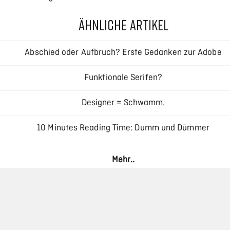
ÄHNLICHE ARTIKEL
Abschied oder Aufbruch? Erste Gedanken zur Adobe
Creative Cloud
Funktionale Serifen?
Designer = Schwamm.
10 Minutes Reading Time: Dumm und Dümmer
Responsive Typography – Interview mit Oliver Reichenstei
Mehr..
Haar als Designelement: Die ästhetische Revolution durc
moderne Haarsysteme
Reinigung von Industrieanlagen: Verfahren,
Herausforderungen und die Rolle der CIP-Reinigung
Massivholz und Marmor schützen, ohne dass die