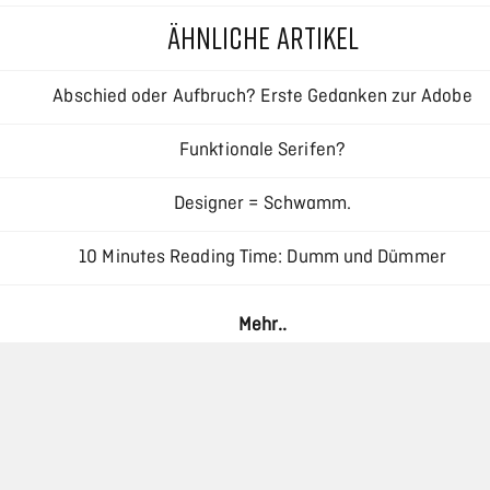
ÄHNLICHE ARTIKEL
Abschied oder Aufbruch? Erste Gedanken zur Adobe
Creative Cloud
Funktionale Serifen?
Designer = Schwamm.
10 Minutes Reading Time: Dumm und Dümmer
Responsive Typography – Interview mit Oliver Reichenstei
Mehr..
Haar als Designelement: Die ästhetische Revolution durc
moderne Haarsysteme
Reinigung von Industrieanlagen: Verfahren,
Herausforderungen und die Rolle der CIP-Reinigung
Massivholz und Marmor schützen, ohne dass die